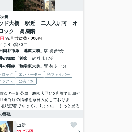
区
大橋
ッド大橋 駅近 二人入居可 オ
ロック 高層階
万円
管理/共益費7,000円
㎡ (1R) /築20年
田園都市線
「
池尻大橋
」駅 徒歩5分
井の頭線
「
神泉
」駅 徒歩12分
井の頭線
「
駒場東大前
」駅 徒歩13分
トロック
エレベーター
光ファイバー
ボックス
公共下水
市線の三軒茶屋、駒沢大学に2店舗で田園都
世田谷線の情報を毎日入荷しておりま
 地域密着でやっておりますの...
もっと見る
の部屋
11階
13.7万円