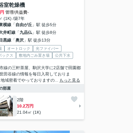
浴室乾燥機
万円
管理/共益費-
㎡ (1K) /築7年
東横線
「
自由が丘
」駅 徒歩5分
大井町線
「
九品仏
」駅 徒歩8分
目黒線
「
奥沢
」駅 徒歩13分
場
オートロック
光ファイバー
ボックス
敷地内ごみ置き場
公共下水
市線の三軒茶屋、駒沢大学に2店舗で田園都
世田谷線の情報を毎日入荷しておりま
 地域密着でやっておりますの...
もっと見る
の部屋
2階
10.2万円
21.04㎡ (1K)