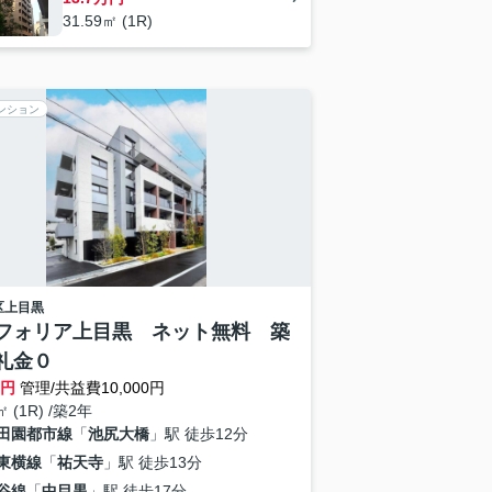
31.59㎡ (1R)
ンション
区
上目黒
フォリア上目黒 ネット無料 築
礼金０
万円
管理/共益費10,000円
㎡ (1R) /築2年
田園都市線
「
池尻大橋
」駅 徒歩12分
東横線
「
祐天寺
」駅 徒歩13分
谷線
「
中目黒
」駅 徒歩17分