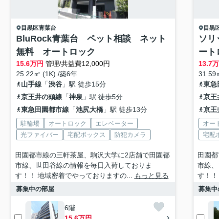
目黒区
青葉台
目黒
BluRock青葉台 ペット相談 ネット
ソリ
無料 オートロック
ート
15.6
万円
管理/共益費12,000円
13.7
25.22㎡ (1K) /築6年
31.59
山手線
「
渋谷
」駅 徒歩15分
東急
京王井の頭線
「
神泉
」駅 徒歩5分
京王
東急田園都市線
「
池尻大橋
」駅 徒歩13分
京王
駐輪場
オートロック
エレベーター
オー
光ファイバー
宅配ボックス
防犯カメラ
宅配
田園都市線の三軒茶屋、駒沢大学に2店舗で田園都
田園都
市線、世田谷線の情報を毎日入荷しておりま
市線、
す！！ 地域密着でやっておりますの...
もっと見る
す！！
募集中の部屋
募集中
6階
15.6万円