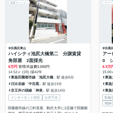
賃貸マンション
アパー
目黒区
東山
目黒
ハイシティ池尻大橋第二 分譲賃貸
アー
角部屋 2面採光
0 
6
万円
管理/共益費3,000円
6.5
万
14.52㎡ (1R) /築42年
15.00
東急田園都市線
「
池尻大橋
」駅 徒歩6分
東急
日比谷線
「
中目黒
」駅 徒歩13分
東急
京王井の頭線
「
神泉
」駅 徒歩14分
東急
インターネット対応
公共下水
駐輪
閑静
田園都市線の三軒茶屋、駒沢大学に2店舗で田園都