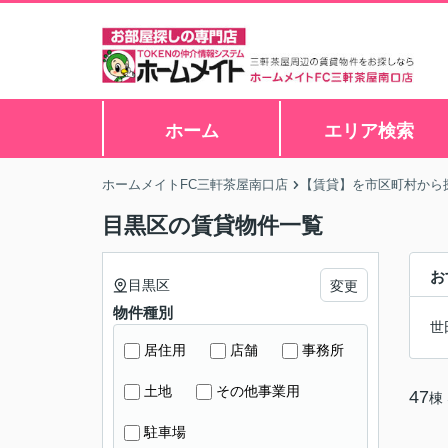
ホーム
エリア検索
ホームメイトFC三軒茶屋南口店
【賃貸】を市区町村から
目黒区の賃貸物件一覧
お
目黒区
変更
物件種別
世
居住用
店舗
事務所
土地
その他事業用
47
棟
駐車場