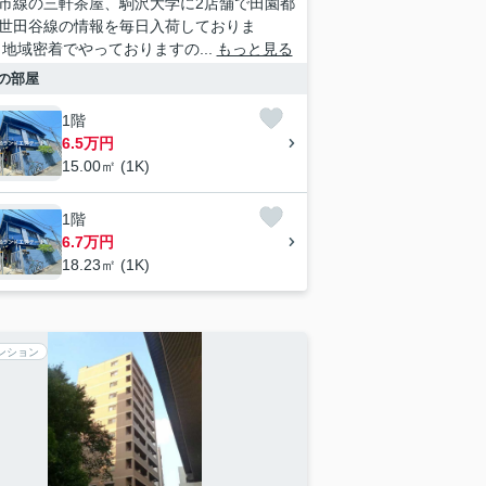
市線の三軒茶屋、駒沢大学に2店舗で田園都
世田谷線の情報を毎日入荷しておりま
 地域密着でやっておりますの...
もっと見る
の部屋
1階
6.5万円
15.00㎡ (1K)
1階
6.7万円
18.23㎡ (1K)
ンション