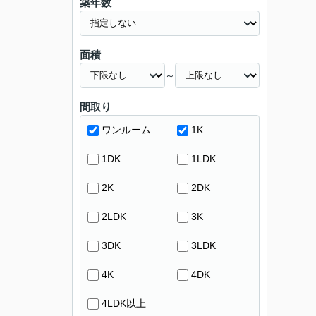
築年数
面積
～
間取り
ワンルーム
1K
1DK
1LDK
2K
2DK
2LDK
3K
3DK
3LDK
4K
4DK
4LDK以上