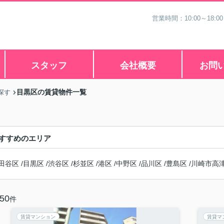
営業時間：10:00～18
スタッフ
会社概要
お問
目黒区の賃貸物件一覧
探す
すすめのエリア
田谷区
/
目黒区
/
渋谷区
/
杉並区
/
港区
/
中野区
/
品川区
/
豊島区
/
川崎市高
50
件
賃貸マンション
賃貸マ