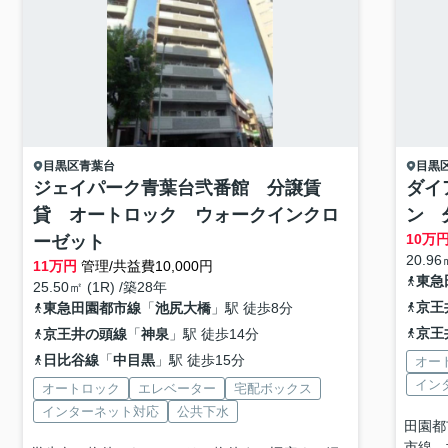
目黒区
青葉台
目黒
ジェイパーク青葉台弐番館 分譲賃
ダイ
貸 オートロック ウォークインクロ
ン 
10
万
ーゼット
20.96
11
万円
管理/共益費10,000円
東急
25.50㎡ (1R) /築28年
京王
東急田園都市線
「
池尻大橋
」駅 徒歩8分
京王
京王井の頭線
「
神泉
」駅 徒歩14分
日比谷線
「
中目黒
」駅 徒歩15分
オー
イン
オートロック
エレベーター
宅配ボックス
インターネット対応
公共下水
田園都
市線、