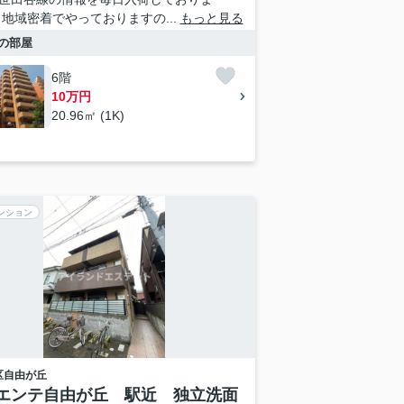
 地域密着でやっておりますの...
もっと見る
の部屋
6階
10万円
20.96㎡ (1K)
ンション
区
自由が丘
エンテ自由が丘 駅近 独立洗面