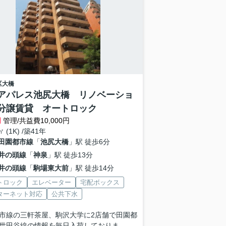
区
大橋
アパレス池尻大橋 リノベーショ
分譲賃貸 オートロック
円
管理/共益費10,000円
㎡ (1K) /築41年
田園都市線
「
池尻大橋
」駅 徒歩6分
井の頭線
「
神泉
」駅 徒歩13分
井の頭線
「
駒場東大前
」駅 徒歩14分
トロック
エレベーター
宅配ボックス
ターネット対応
公共下水
市線の三軒茶屋、駒沢大学に2店舗で田園都
世田谷線の情報を毎日入荷しておりま