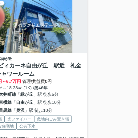
ト
区
緑が丘
ビィカーネ自由が丘 駅近 礼金
シャワールーム
円～
6.7
万円
管理/共益費0円
㎡～18.23㎡ (1K) /築46年
大井町線
「
緑が丘
」駅 徒歩5分
東横線
「
自由が丘
」駅 徒歩10分
目黒線
「
奥沢
」駅 徒歩10分
場
光ファイバー
敷地内ごみ置き場
な住宅地
公共下水