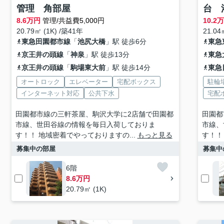
管理 角部屋
台 
8.6
万円
管理/共益費5,000円
10.2
20.79㎡ (1K) /築41年
21.04
東急田園都市線
「
池尻大橋
」駅 徒歩6分
東急
京王井の頭線
「
神泉
」駅 徒歩13分
東急
京王井の頭線
「
駒場東大前
」駅 徒歩14分
東急
オートロック
エレベーター
宅配ボックス
駐輪
インターネット対応
公共下水
宅配
田園都市線の三軒茶屋、駒沢大学に2店舗で田園都
田園都
市線、世田谷線の情報を毎日入荷しておりま
市線、
す！！ 地域密着でやっておりますの...
もっと見る
す！！
募集中の部屋
募集中
6階
8.6万円
20.79㎡ (1K)