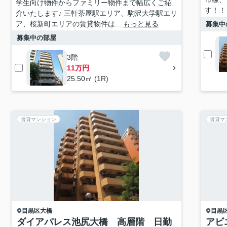
学生向け物件からファミリー物件まで幅広くご紹
す！！
介いたします♪ 三軒茶屋駅エリア、駒沢大学駅エリ
ア、桜新町エリアの賃貸物件は...
もっと見る
募集中
募集中の部屋
3階
11万円
25.50㎡ (1R)
賃貸マンション
賃貸マ
目黒区
大橋
目黒
ダイアパレス池尻大橋 高層階 日勤
アビ