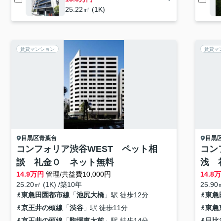
25.22㎡ (1K)
賃貸マンション
賃貸マ
目黒区
青葉台
目黒
コンフォリア渋谷WEST ペット相
コン
談 礼金０ ネット無料
浅 
14.9
万円
管理/共益費10,000円
14.8
25.20㎡ (1K) /築10年
25.90
東急田園都市線
「
池尻大橋
」駅 徒歩12分
東急
京王井の頭線
「
渋谷
」駅 徒歩11分
東急
京王井の頭線
「
駒場東大前
」駅 徒歩14分
日比