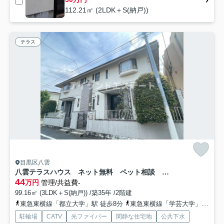
112.21㎡ (2LDK＋S(納戸))
テラス
目黒区八雲
八雲テラスハウス ネット無料 ペット相談 3方角部屋
44
万円
管理/共益費-
99.16㎡ (3LDK＋S(納戸)) /築35年 /2階建
東急東横線「都立大学」駅 徒歩8分
東急東横線「学芸大学」駅 徒歩23分
駐輪場
CATV
光ファイバー
閑静な住宅地
公共下水