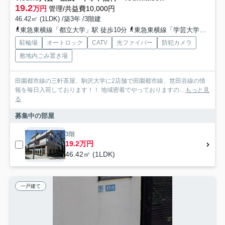
19.2
万円
管理/共益費10,000円
46.42㎡ (1LDK) /築3年 /3階建
東急東横線「都立大学」駅 徒歩10分
東急東横線「学芸大学」駅 徒歩22分
駐輪場
オートロック
CATV
光ファイバー
防犯カメラ
敷地内ごみ置き場
田園都市線の三軒茶屋、駒沢大学に2店舗で田園都市線、世田谷線の情
報を毎日入荷しております！！ 地域密着でやっておりますの...
もっと見
る
募集中の部屋
3階
19.2万円
46.42㎡ (1LDK)
一戸建て