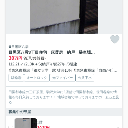
目黒区八雲
目黒区八雲3丁目住宅 床暖房 納戸 駐車場無料
30
万円
管理/共益費-
112.21㎡ (2LDK＋S(納戸)) /築27年 /3階建
東急東横線「都立大学」駅 徒歩13分
東急東横線「自由が丘」駅 徒歩17分
駐輪場
オートロック
光ファイバー
公共下水
田園都市線の三軒茶屋、駒沢大学に2店舗で田園都市線、世田谷線の情
報を毎日入荷しております！！ 地域密着でやっておりますの...
もっと見
る
募集中の部屋
1階
30万円