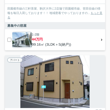
田園都市線の三軒茶屋、駒沢大学に2店舗で田園都市線、世田谷線の情
報を毎日入荷しております！！ 地域密着でやっておりますの...
もっと見
る
募集中の部屋
1-2階
44万円
99.16㎡ (3LDK＋S(納戸))
アパート