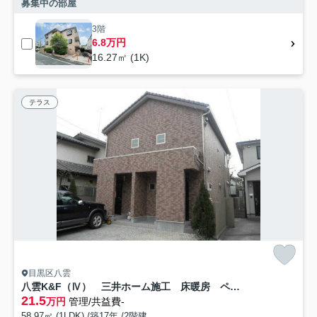
募集中の部屋
3階
6.8万円
16.27㎡ (1K)
テラス
目黒区八雲
八雲K&F（Ⅳ） 三井ホーム施工 床暖房 ペット相談
21.5
万円
管理/共益費-
58.97㎡ (1LDK) /築17年 /2階建