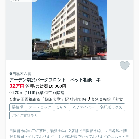
目黒区八雲
アーデン駒沢パークフロント ペット相談 ネット無料 日勤管理人
32
万円
管理/共益費10,000円
66.20㎡ (1LDK) /築23年 /7階建
東急田園都市線「駒沢大学」駅 徒歩13分
東急東横線「都立大学」駅 徒歩22分
駐輪場
オートロック
CATV
光ファイバー
宅配ボックス
バイク置場あり
田園都市線の三軒茶屋、駒沢大学に2店舗で田園都市線、世田谷線の情
報を毎日入荷しております！！ 地域密着でやっておりますの...
もっと見