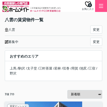
0
お気に入り
八雲の賃貸物件一覧
八雲
変更
募集中
変更
おすすめのエリア
上馬
/
駒沢
/
太子堂
/
三軒茶屋
/
若林
/
弦巻
/
用賀
/
池尻
/
三宿
/
野沢
7
棟
7
件
賃貸マンション