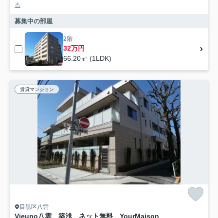
る
募集中の部屋
2階
32万円
66.20㎡ (1LDK)
賃貸マンション
目黒区八雲
Vieuno八雲 築浅 ネット無料 YourMaison