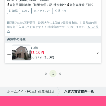
東急田園都市線「駒沢大学」駅 徒歩19分
東急東横線「都立大学」駅 徒歩16分
駐輪場
CATV
光ファイバー
公共下水
田園都市線の三軒茶屋、駒沢大学に2店舗で田園都市線、世田谷線の情
報を毎日入荷しております！！ 地域密着でやっておりますの...
もっと見
る
募集中の部屋
1-2階
21.5万円
58.97㎡ (1LDK)
1
ホームメイトFC三軒茶屋南口店
八雲の賃貸物件一覧