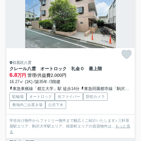
目黒区八雲
クレール八雲 オートロック 礼金０ 最上階
6.8
万円
管理/共益費2,000円
16.27㎡ (1K) /築35年 /3階建
東急東横線「都立大学」駅 徒歩14分
東急田園都市線「駒沢大学」駅 徒歩18分
駐輪場
オートロック
光ファイバー
防犯カメラ
敷地内ごみ置き場
公共下水
学生向け物件からファミリー物件まで幅広くご紹介いたします♪ 三軒茶
屋駅エリア、駒沢大学駅エリア、桜新町エリアの賃貸物件は...
もっと見
る