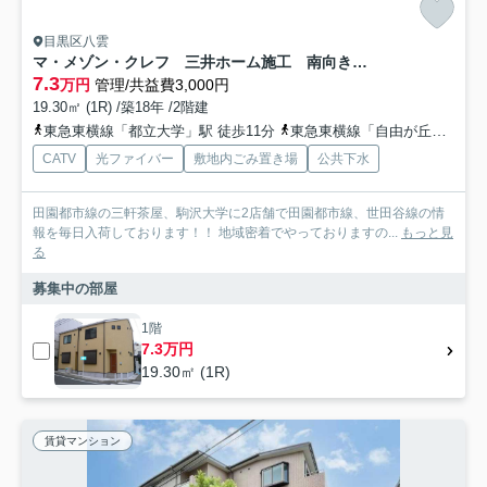
目黒区八雲
マ・メゾン・クレフ 三井ホーム施工 南向き 南西角部屋
7.3
万円
管理/共益費3,000円
19.30㎡ (1R) /築18年 /2階建
東急東横線「都立大学」駅 徒歩11分
東急東横線「自由が丘」駅 徒歩15分
CATV
光ファイバー
敷地内ごみ置き場
公共下水
田園都市線の三軒茶屋、駒沢大学に2店舗で田園都市線、世田谷線の情
報を毎日入荷しております！！ 地域密着でやっておりますの...
もっと見
る
募集中の部屋
1階
7.3万円
19.30㎡ (1R)
賃貸マンション