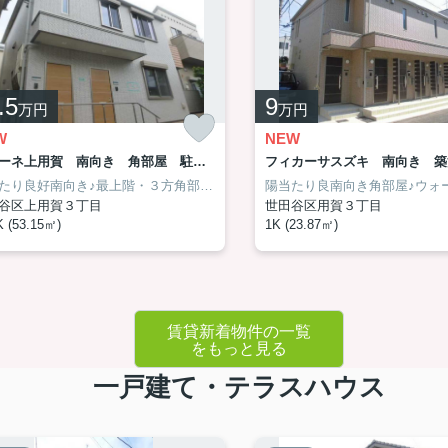
た設備付きです(^_-)-☆
燥機♪
.5
9
万円
万円
W
NEW
ラシーネ上用賀 南向き 角部屋 駐輪場
陽当たり良好南向き♪最上階・３方角部屋♪安心のユアメゾン♪
谷区上用賀３丁目
世田谷区用賀３丁目
 (53.15㎡)
1K (23.87㎡)
賃貸新着物件の一覧
をもっと見る
一戸建て・テラスハウス