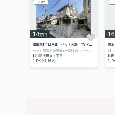
一戸建て
一
14
16
万円
HillTop 駐車場無料 ペット相談 楽器相談
成田東1丁目戸建 ペット相談 TVドアフォン
東根小学校学区内♪ペット楽器相談♪ファミリー向テラスハウス♪
ペット飼育相談可能♪全室収納スペース有♪戸建賃貸♪
杉並区成田東１丁目
世田
2LDK (47.16㎡)
2LDK