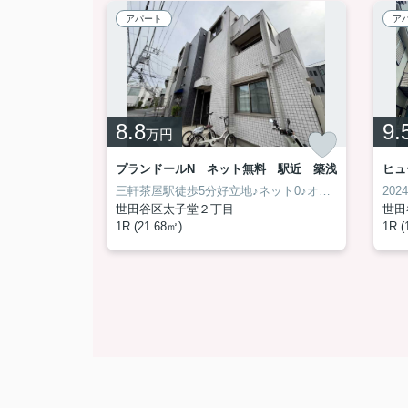
アパート
ア
8.8
9.
万円
S-BASE駒沢公園 ペット相談 ネット無料 築浅
プランドールN ネット無料 駅近 築浅
小型犬飼育相談♪通風良好の角部屋♪敷金ネット0築浅賃貸♪
三軒茶屋駅徒歩5分好立地♪ネット0♪オートロック付築浅賃貸♪
世田谷区太子堂２丁目
世田
1R (21.68㎡)
1R (