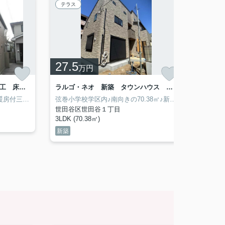
テラス
テラス
27.5
28
万円
万
八雲K&F（Ⅳ） 三井ホーム施工 床暖房 ペット相談
ラルゴ・ネオ 新築 タウンハウス ロフト
洋室58.97㎡♪ペット楽器可♪床暖房付三井ホーム施工賃貸♪
弦巻小学校学区内♪南向きの70.38㎡♪新築テラスハウス♪
世田谷区世田谷１丁目
世田谷
3LDK (70.38㎡)
3LDK (
新築