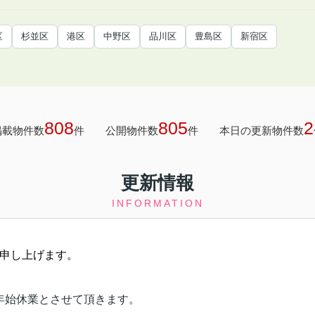
区
杉並区
港区
中野区
品川区
豊島区
新宿区
808
805
2
掲載物件数
件
公開物件数
件
本日の更新物件数
更新情報
INFORMATION
申し上げます。
年始休業とさせて頂きます。