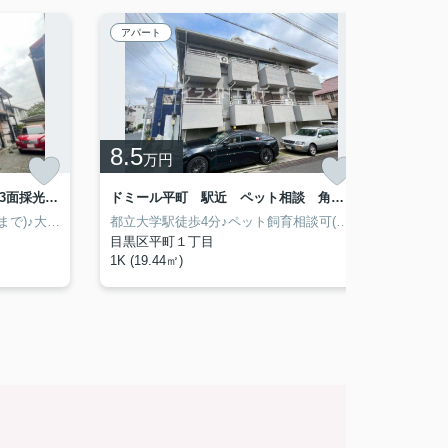
アパート
アパー
8.5
9
万円
万円
サンテラス 大型バイク相談 3面採光 ペット相談
ドミール平町 駅近 ペット相談 角部屋
ペット飼育相談(小型犬・猫1匹まで)♪大型バイク駐輪相談♪
都立大学駅徒歩4分♪ペット飼育相談可(小型犬1匹まで)♪
目黒区平町１丁目
世田谷
1K (19.44㎡)
1R (19