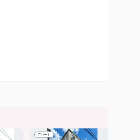
アパート
賃貸マ