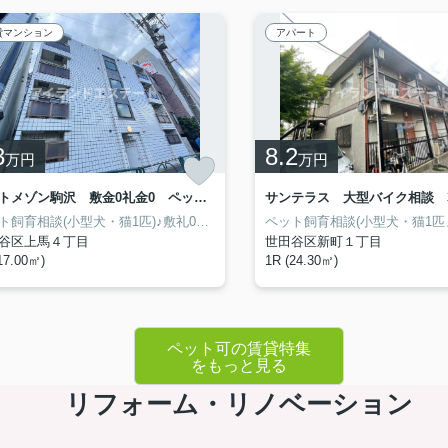
貸マンション
アパート
3
8.2
万円
万円
オクトメゾン駒沢 敷金0礼金0 ペット飼育可 事務所相談可
ペット飼育相談(小型犬・猫1匹)♪敷礼00で初期費用お安く♪
谷区上馬４丁目
世田谷区新町１丁目
17.00㎡)
1R (24.30㎡)
ペット可の賃貸特集
をもっと見る
リフォーム・リノベーション