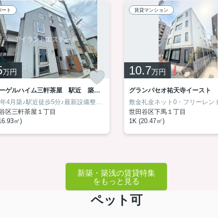
パート
賃貸マンション
5
10.7
万円
万円
ヒューゲルハイム三軒茶屋 駅近 築浅 角部屋
2024年4月築♪駅近徒歩5分♪最新設備整ってます♪
谷区三軒茶屋１丁目
世田谷区下馬１丁目
16.93㎡)
1K (20.47㎡)
新築・築浅の賃貸特集
をもっと見る
ペット可