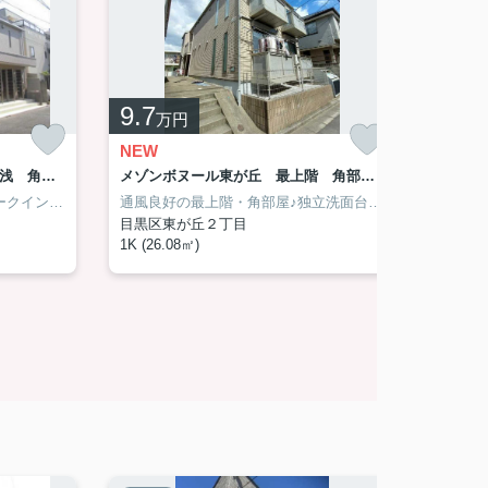
9.7
23
万円
万
NEW
NEW
フィカーサスズキ 南向き 築浅 角部屋
メゾンボヌール東が丘 最上階 角部屋 独立洗面台
陽当たり良南向き角部屋♪ウォークインクローゼット付築浅賃貸♪
通風良好の最上階・角部屋♪独立洗面台♪嬉しいネット無料賃貸♪
目黒区東が丘２丁目
目黒区
1K (26.08㎡)
1LDK (
新築