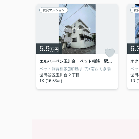
賃貸マンション
賃
5.9
6.
万円
HF駒沢公園レジデンス 駒沢公園至近 ペット相談 オール電化
エルハーベン玉川台 ペット相談 駅近 陽当たり良好
駒沢公園至近♪ペット相談♪洋室ゆったり7帖のRC造賃貸♪
ペット飼育相談(猫1匹まで)♪南西向き陽当たり良好♪
世田谷区玉川台２丁目
世田
1K (16.53㎡)
1R (