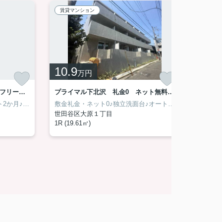
賃貸マンション
賃貸マ
10.9
11.5
万円
グランパセオ祐天寺イースト フリーレント 礼金0 築浅
プライマル下北沢 礼金0 ネット無料 築浅
敷金礼金ネット0・フリーレント2か月♪設備充実の築浅賃貸♪
敷金礼金・ネット0♪独立洗面台♪オートロック付きの築浅賃貸♪
世田谷区大原１丁目
世田谷
1R (19.61㎡)
1K (25