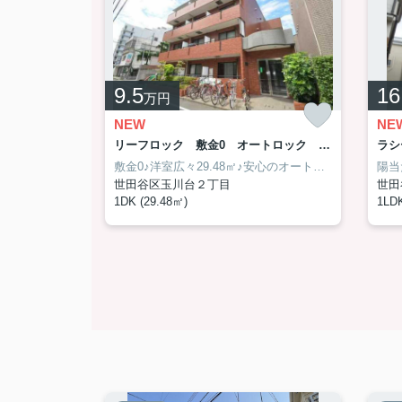
礼金0で初期費用抑えたい方オススメ♪
ルーフバルコニーやトランクルームなど充実し
2024.07.25
YORK RESIDENCE
人気の独立洗面台・浴室乾
無料のトランクルーム付き住戸☆
9.5
16
万円
カップル向け1LDK(^^♪
NEW
NE
シェモアⅡ リノベーション工事中 温水洗浄便座新品 バストイレ別
リーフロック 敷金0 オートロック 駐輪場
現在リノベーション工事中♪バストイレ別♪単身者さんオススメ♪
敷金0♪洋室広々29.48㎡♪安心のオートロック付き賃貸♪
世田谷区玉川台２丁目
世田
1DK (29.48㎡)
1LDK