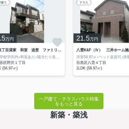
戸建て
テラス
.5
21.5
万円
万円
野沢1丁目貸家 和室 追焚 ファミリー向け
旭小学校学区内♪和室あり♪陽当たり良好ファミリー向け戸建て♪
谷区野沢１丁目
目黒区八雲４丁目
 (56.97㎡)
1LDK (58.97㎡)
一戸建て・テラスハウス特集
をもっと見る
新築・築浅