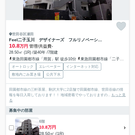
世田谷区瀬田
Feel二子玉川 デザイナーズ フルリノベーション 眺望良好
10.8
万円
管理/共益費-
28.50㎡ (1R) /築40年 /7階建
東急田園都市線「用賀」駅 徒歩10分
東急田園都市線「二子玉川」駅 徒歩12分
オートロック
エレベーター
インターネット対応
敷地内ごみ置き場
公共下水
田園都市線の三軒茶屋、駒沢大学に2店舗で田園都市線、世田谷線の情
報を毎日入荷しております！！ 地域密着でやっておりますの...
もっと見
る
募集中の部屋
6階
10.8万円
28.50㎡ (1R)