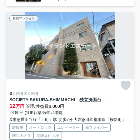
賃貸マンション
世田谷区世田谷
SOCIETY SAKURA-SHIMMACHI 独立洗面台 オートロック
12
万円
管理/共益費8,000円
28.80㎡ (1DK) /築35年 /4階建
東急世田谷線「上町」駅 徒歩7分
東急田園都市線「桜新町」駅 徒歩17分
駐輪場
オートロック
エレベーター
光ファイバー
防犯カメラ
閑静な住宅地