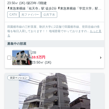
23.50㎡ (1K) /築23年 /3階建
東急東横線「祐天寺」駅 徒歩2分
東急東横線「学芸大学」駅 徒歩14分
CATV
光ファイバー
公共下水
田園都市線の三軒茶屋、駒沢大学に2店舗で田園都市線、世田谷線の情
報を毎日入荷しております！！ 地域密着でやっておりますの...
もっと見
る
募集中の部屋
2階
10.5万円
23.50㎡ (1K)
賃貸マンション