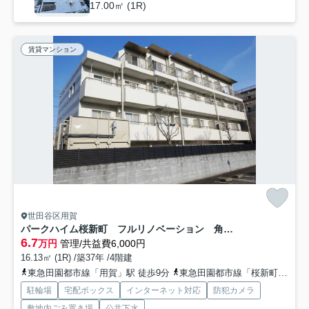
17.00㎡ (1R)
賃貸マンション
世田谷区用賀
パークハイム桜新町 フルリノベーション 角部屋 管理人巡回
6.7
万円
管理/共益費6,000円
16.13㎡ (1R) /築37年 /4階建
東急田園都市線「用賀」駅 徒歩9分
東急田園都市線「桜新町」駅 徒歩9分
駐輪場
宅配ボックス
インターネット対応
防犯カメラ
敷地内ごみ置き場
公共下水