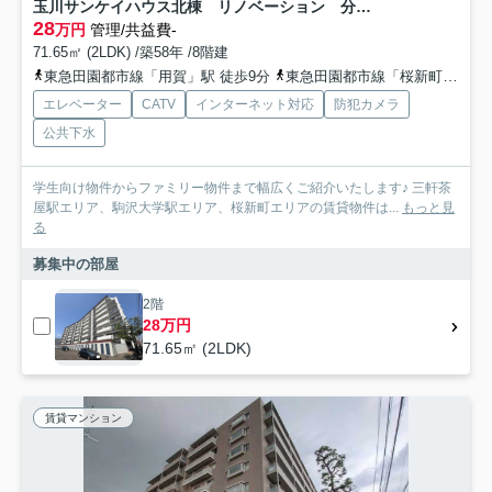
玉川サンケイハウス北棟 リノベーション 分譲賃貸 ウォークインクローゼット
28
万円
管理/共益費-
71.65㎡ (2LDK) /築58年 /8階建
東急田園都市線「用賀」駅 徒歩9分
東急田園都市線「桜新町」駅 徒歩10分
エレベーター
CATV
インターネット対応
防犯カメラ
公共下水
学生向け物件からファミリー物件まで幅広くご紹介いたします♪ 三軒茶
屋駅エリア、駒沢大学駅エリア、桜新町エリアの賃貸物件は...
もっと見
る
募集中の部屋
2階
28万円
71.65㎡ (2LDK)
賃貸マンション