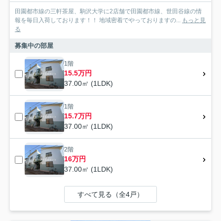
田園都市線の三軒茶屋、駒沢大学に2店舗で田園都市線、世田谷線の情
報を毎日入荷しております！！ 地域密着でやっておりますの...
もっと見
る
募集中の部屋
1階
15.5万円
37.00㎡ (1LDK)
1階
15.7万円
37.00㎡ (1LDK)
2階
16万円
37.00㎡ (1LDK)
すべて見る（全4戸）