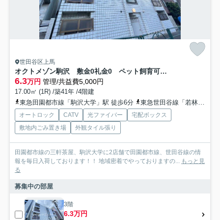
世田谷区上馬
オクトメゾン駒沢 敷金0礼金0 ペット飼育可 事務所相談可
6.3
万円
管理/共益費5,000円
17.00㎡ (1R) /築41年 /4階建
東急田園都市線「駒沢大学」駅 徒歩6分
東急世田谷線「若林」駅 徒歩14分
オートロック
CATV
光ファイバー
宅配ボックス
敷地内ごみ置き場
外観タイル張り
田園都市線の三軒茶屋、駒沢大学に2店舗で田園都市線、世田谷線の情
報を毎日入荷しております！！ 地域密着でやっておりますの...
もっと見
る
募集中の部屋
3階
6.3万円