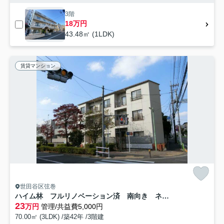
3階
18万円
43.48㎡ (1LDK)
賃貸マンション
世田谷区弦巻
ハイム林 フルリノベーション済 南向き ネット無料
23
万円
管理/共益費5,000円
70.00㎡ (3LDK) /築42年 /3階建