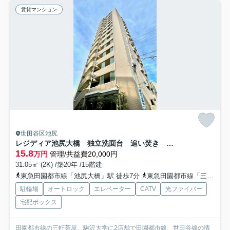
賃貸マンション
世田谷区池尻
レジディア池尻大橋 独立洗面台 追い焚き オートロック
15.8
万円
管理/共益費20,000円
31.05㎡ (2K) /築20年 /15階建
東急田園都市線「池尻大橋」駅 徒歩7分
東急田園都市線「三軒茶屋」駅 徒歩11分
駐輪場
オートロック
エレベーター
CATV
光ファイバー
宅配ボックス
田園都市線の三軒茶屋、駒沢大学に2店舗で田園都市線、世田谷線の情