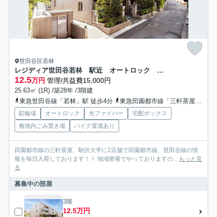
世田谷区若林
レジディア世田谷若林 駅近 オートロック リノベーション
12.5
万円
管理/共益費15,000円
25.63㎡ (1R) /築28年 /3階建
東急世田谷線「若林」駅 徒歩4分
東急田園都市線「三軒茶屋」駅 徒歩15分
駐輪場
オートロック
光ファイバー
宅配ボックス
敷地内ごみ置き場
バイク置場あり
田園都市線の三軒茶屋、駒沢大学に2店舗で田園都市線、世田谷線の情
報を毎日入荷しております！！ 地域密着でやっておりますの...
もっと見
る
募集中の部屋
3階
12.5万円