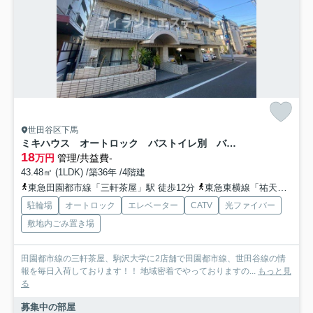
世田谷区下馬
ミキハウス オートロック バストイレ別 バイク相談可
18
万円
管理/共益費-
43.48㎡ (1LDK) /築36年 /4階建
東急田園都市線「三軒茶屋」駅 徒歩12分
東急東横線「祐天寺」駅 徒歩18分
駐輪場
オートロック
エレベーター
CATV
光ファイバー
敷地内ごみ置き場
田園都市線の三軒茶屋、駒沢大学に2店舗で田園都市線、世田谷線の情
報を毎日入荷しております！！ 地域密着でやっておりますの...
もっと見
る
募集中の部屋