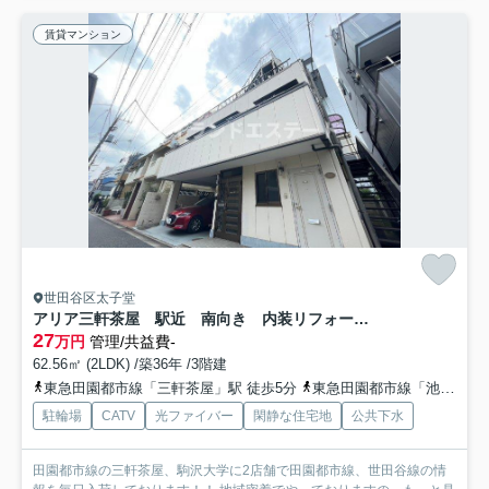
賃貸マンション
世田谷区太子堂
アリア三軒茶屋 駅近 南向き 内装リフォーム済
27
万円
管理/共益費-
62.56㎡ (2LDK) /築36年 /3階建
東急田園都市線「三軒茶屋」駅 徒歩5分
東急田園都市線「池尻大橋」駅 徒歩14分
駐輪場
CATV
光ファイバー
閑静な住宅地
公共下水
田園都市線の三軒茶屋、駒沢大学に2店舗で田園都市線、世田谷線の情