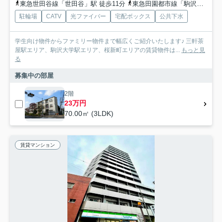
東急世田谷線「世田谷」駅 徒歩11分
東急田園都市線「駒沢大学」駅 徒歩14分
駐輪場
CATV
光ファイバー
宅配ボックス
公共下水
学生向け物件からファミリー物件まで幅広くご紹介いたします♪ 三軒茶
屋駅エリア、駒沢大学駅エリア、桜新町エリアの賃貸物件は...
もっと見
る
募集中の部屋
2階
23万円
70.00㎡ (3LDK)
賃貸マンション