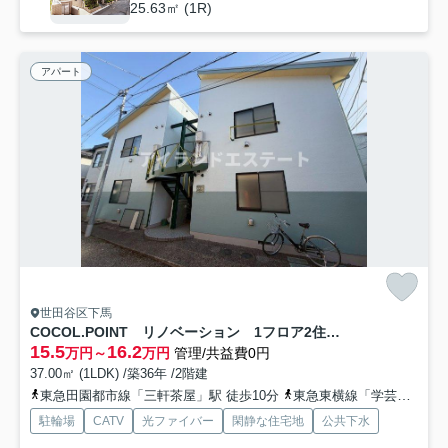
25.63㎡ (1R)
アパート
世田谷区下馬
COCOL.POINT リノベーション 1フロア2住戸 3方角住戸
15.5
16.2
万円～
万円
管理/共益費0円
37.00㎡ (1LDK) /築36年 /2階建
東急田園都市線「三軒茶屋」駅 徒歩10分
東急東横線「学芸大学」駅 徒歩21分
駐輪場
CATV
光ファイバー
閑静な住宅地
公共下水