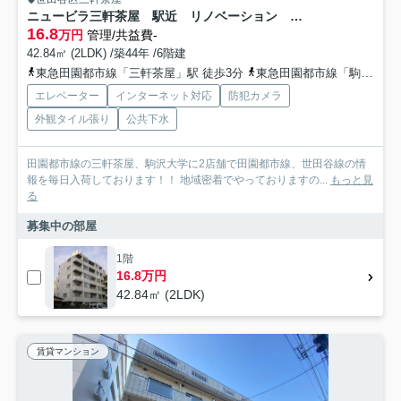
ニュービラ三軒茶屋 駅近 リノベーション エアコン全室
16.8
万円
管理/共益費-
42.84㎡ (2LDK) /築44年 /6階建
東急田園都市線「三軒茶屋」駅 徒歩3分
東急田園都市線「駒沢大学」駅 徒歩18分
エレベーター
インターネット対応
防犯カメラ
外観タイル張り
公共下水
田園都市線の三軒茶屋、駒沢大学に2店舗で田園都市線、世田谷線の情
報を毎日入荷しております！！ 地域密着でやっておりますの...
もっと見
る
募集中の部屋
1階
16.8万円
42.84㎡ (2LDK)
賃貸マンション