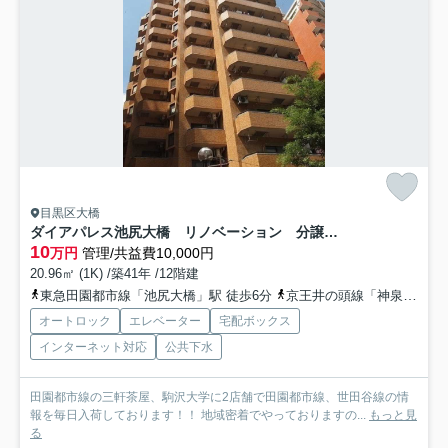
目黒区大橋
ダイアパレス池尻大橋 リノベーション 分譲賃貸 オートロック
10
万円
管理/共益費10,000円
20.96㎡ (1K) /築41年 /12階建
東急田園都市線「池尻大橋」駅 徒歩6分
京王井の頭線「神泉」駅 徒歩13分
オートロック
エレベーター
宅配ボックス
インターネット対応
公共下水
田園都市線の三軒茶屋、駒沢大学に2店舗で田園都市線、世田谷線の情
報を毎日入荷しております！！ 地域密着でやっておりますの...
もっと見
る