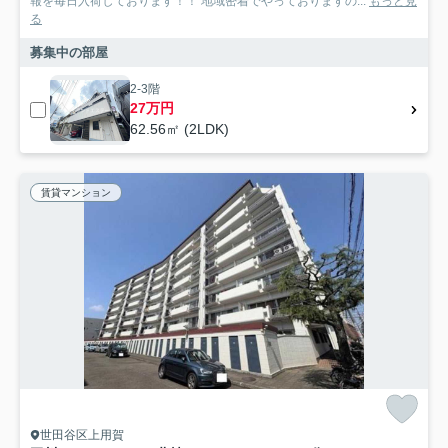
報を毎日入荷しております！！ 地域密着でやっておりますの...
もっと見
る
募集中の部屋
2-3階
27万円
62.56㎡ (2LDK)
賃貸マンション
世田谷区上用賀