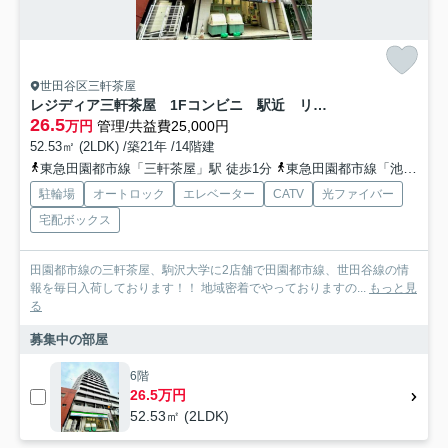
世田谷区三軒茶屋
レジディア三軒茶屋 1Fコンビニ 駅近 リノベーション
26.5
万円
管理/共益費25,000円
52.53㎡ (2LDK) /築21年 /14階建
東急田園都市線「三軒茶屋」駅 徒歩1分
東急田園都市線「池尻大橋」駅 徒歩18分
駐輪場
オートロック
エレベーター
CATV
光ファイバー
宅配ボックス
田園都市線の三軒茶屋、駒沢大学に2店舗で田園都市線、世田谷線の情
報を毎日入荷しております！！ 地域密着でやっておりますの...
もっと見
る
募集中の部屋
6階
26.5万円
52.53㎡ (2LDK)