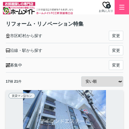
0
お気に入り
リフォーム・リノベーション特集
市区町村から探す
変更
沿線・駅から探す
変更
募集中
変更
17
棟
21
件
賃貸マンション