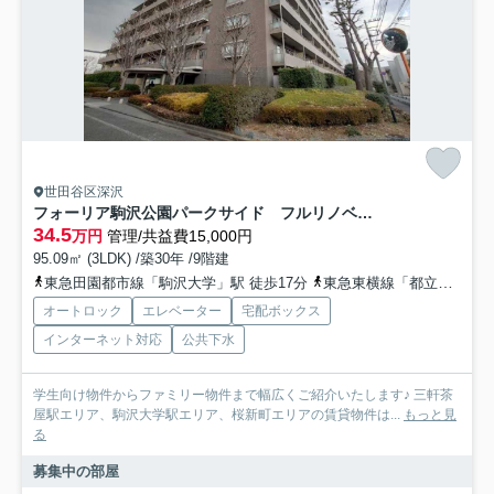
世田谷区深沢
フォーリア駒沢公園パークサイド フルリノベーション ペット相談 駒沢公園至近
34.5
万円
管理/共益費15,000円
95.09㎡ (3LDK) /築30年 /9階建
東急田園都市線「駒沢大学」駅 徒歩17分
東急東横線「都立大学」駅 徒歩25分
オートロック
エレベーター
宅配ボックス
インターネット対応
公共下水
学生向け物件からファミリー物件まで幅広くご紹介いたします♪ 三軒茶
屋駅エリア、駒沢大学駅エリア、桜新町エリアの賃貸物件は...
もっと見
る
募集中の部屋