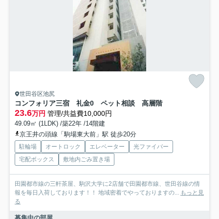
世田谷区池尻
コンフォリア三宿 礼金0 ペット相談 高層階
23.6
万円
管理/共益費10,000円
49.09㎡ (1LDK) /築22年 /14階建
京王井の頭線「駒場東大前」駅 徒歩20分
駐輪場
オートロック
エレベーター
光ファイバー
宅配ボックス
敷地内ごみ置き場
田園都市線の三軒茶屋、駒沢大学に2店舗で田園都市線、世田谷線の情
報を毎日入荷しております！！ 地域密着でやっておりますの...
もっと見
る
募集中の部屋