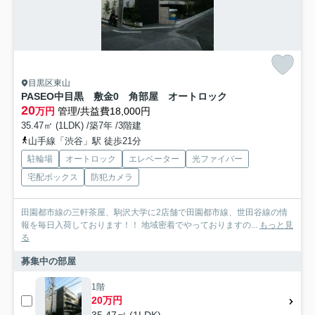
目黒区東山
PASEO中目黒 敷金0 角部屋 オートロック
20
万円
管理/共益費18,000円
35.47㎡ (1LDK) /築7年 /3階建
山手線「渋谷」駅 徒歩21分
駐輪場
オートロック
エレベーター
光ファイバー
宅配ボックス
防犯カメラ
田園都市線の三軒茶屋、駒沢大学に2店舗で田園都市線、世田谷線の情
報を毎日入荷しております！！ 地域密着でやっておりますの...
もっと見
る
募集中の部屋
1階
20万円
35.47㎡ (1LDK)