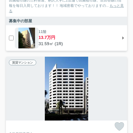
田園都市線の三軒茶屋、駒沢大学に2店舗で田園都市線、世田谷線の情
報を毎日入荷しております！！ 地域密着でやっておりますの...
もっと見
る
募集中の部屋
11階
13.7万円
31.59㎡ (1R)
賃貸マンション