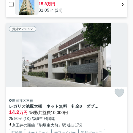
15.8万円
31.05㎡ (2K)
賃貸マンション
世田谷区三宿
レガリス池尻大橋 ネット無料 礼金0 ダブルロック
14.2
万円
管理/共益費10,000円
25.80㎡ (1K) /築6年 /4階建
京王井の頭線「駒場東大前」駅 徒歩17分
駐輪場
オートロック
光ファイバー
宅配ボックス