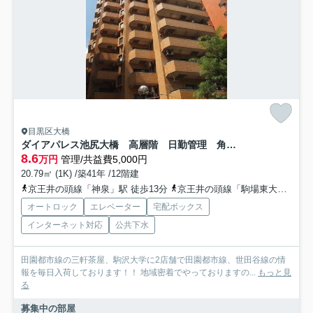
目黒区大橋
ダイアパレス池尻大橋 高層階 日勤管理 角部屋
8.6
万円
管理/共益費5,000円
20.79㎡ (1K) /築41年 /12階建
京王井の頭線「神泉」駅 徒歩13分
京王井の頭線「駒場東大前」駅 徒歩14分
オートロック
エレベーター
宅配ボックス
インターネット対応
公共下水
田園都市線の三軒茶屋、駒沢大学に2店舗で田園都市線、世田谷線の情
報を毎日入荷しております！！ 地域密着でやっておりますの...
もっと見
る
募集中の部屋