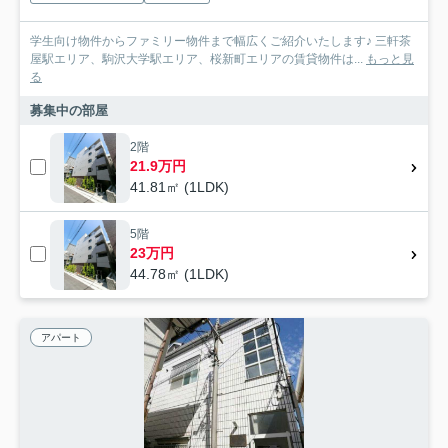
学生向け物件からファミリー物件まで幅広くご紹介いたします♪ 三軒茶
屋駅エリア、駒沢大学駅エリア、桜新町エリアの賃貸物件は...
もっと見
る
募集中の部屋
2階
21.9万円
41.81㎡ (1LDK)
5階
23万円
44.78㎡ (1LDK)
アパート