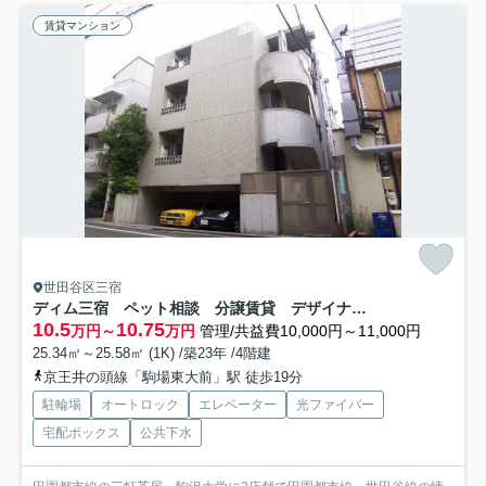
賃貸マンション
世田谷区三宿
ディム三宿 ペット相談 分譲賃貸 デザイナーズ
10.5
10.75
万円～
万円
管理/共益費10,000円～11,000円
25.34㎡～25.58㎡ (1K) /築23年 /4階建
京王井の頭線「駒場東大前」駅 徒歩19分
駐輪場
オートロック
エレベーター
光ファイバー
宅配ボックス
公共下水