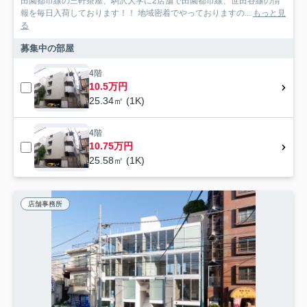
田園都市線の三軒茶屋、駒沢大学に2店舗で田園都市線、世田谷線の情
報を毎日入荷しております！！ 地域密着でやっておりますの...
もっと見
る
募集中の部屋
4階
10.5万円
25.34㎡ (1K)
4階
10.75万円
25.58㎡ (1K)
店舗事務所