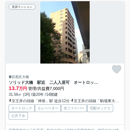
賃貸マンション
目黒区大橋
ソリッド大橋 駅近 二人入居可 オートロック 高層階
13.7
万円
管理/共益費7,000円
31.59㎡ (1R) /築20年 /14階建
京王井の頭線「神泉」駅 徒歩12分
京王井の頭線「駒場東大前」駅 徒歩13分
オートロック
エレベーター
光ファイバー
宅配ボックス
公共下水