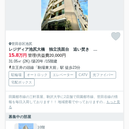
世田谷区池尻
レジディア池尻大橋 独立洗面台 追い焚き オートロック
15.8
万円
管理/共益費20,000円
31.05㎡ (2K) /築20年 /15階建
京王井の頭線「駒場東大前」駅 徒歩23分
駐輪場
オートロック
エレベーター
CATV
光ファイバー
宅配ボックス
田園都市線の三軒茶屋、駒沢大学に2店舗で田園都市線、世田谷線の情
報を毎日入荷しております！！ 地域密着でやっておりますの...
もっと見
る
募集中の部屋
10階