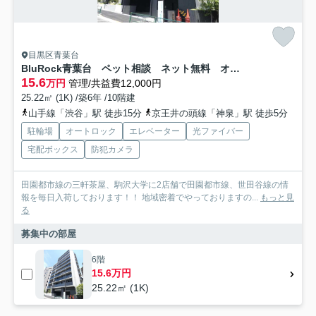
目黒区青葉台
BluRock青葉台 ペット相談 ネット無料 オートロック
15.6
万円
管理/共益費12,000円
25.22㎡ (1K) /築6年 /10階建
山手線「渋谷」駅 徒歩15分
京王井の頭線「神泉」駅 徒歩5分
駐輪場
オートロック
エレベーター
光ファイバー
宅配ボックス
防犯カメラ
田園都市線の三軒茶屋、駒沢大学に2店舗で田園都市線、世田谷線の情
報を毎日入荷しております！！ 地域密着でやっておりますの...
もっと見
る
募集中の部屋
6階
15.6万円
25.22㎡ (1K)