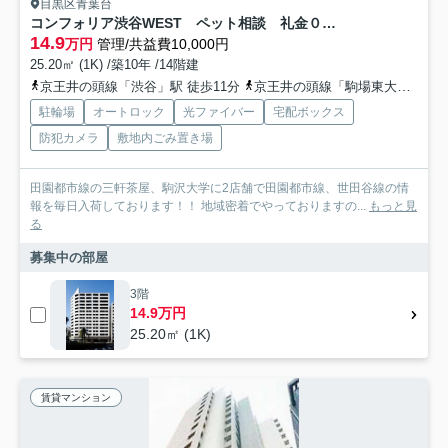
目黒区青葉台
コンフォリア渋谷WEST ペット相談 礼金０ ネット無料
14.9
万円
管理/共益費10,000円
25.20㎡ (1K) /築10年 /14階建
京王井の頭線「渋谷」駅 徒歩11分
京王井の頭線「駒場東大前」駅 徒歩14分
駐輪場
オートロック
光ファイバー
宅配ボックス
防犯カメラ
敷地内ごみ置き場
田園都市線の三軒茶屋、駒沢大学に2店舗で田園都市線、世田谷線の情
報を毎日入荷しております！！ 地域密着でやっておりますの...
もっと見
る
募集中の部屋
3階
14.9万円
25.20㎡ (1K)
賃貸マンション