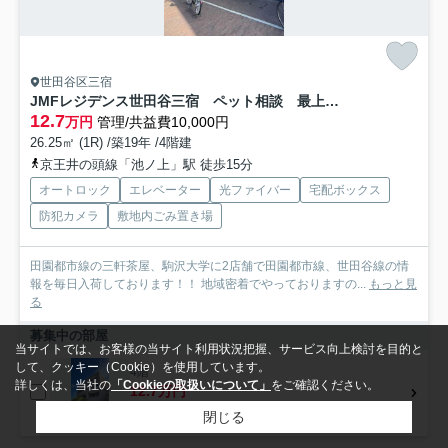
世田谷区三宿
JMFレジデンス世田谷三宿 ペット相談 最上階 ネット0 南向き
12.7
万円
管理/共益費10,000円
26.25㎡ (1R) /築19年 /4階建
京王井の頭線「池ノ上」駅 徒歩15分
オートロック
エレベーター
光ファイバー
宅配ボックス
防犯カメラ
敷地内ごみ置き場
田園都市線の三軒茶屋、駒沢大学に2店舗で田園都市線、世田谷線の情
報を毎日入荷しております！！ 地域密着でやっておりますの...
もっと見
る
募集中の部屋
当サイトでは、お客様の当サイト利用状況把握、サービス向上検討を目的と
して、クッキー（Cookie）を使用しています。
4階
詳しくは、当社の
「Cookieの取扱いについて」
をご確認ください。
12.7万円
26.25㎡ (1R)
閉じる