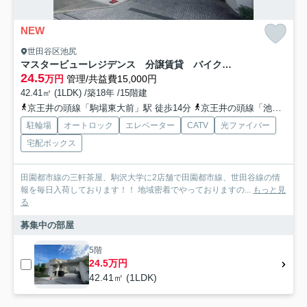
NEW
世田谷区池尻
マスタービューレジデンス 分譲賃貸 バイク置き場 高層階
24.5
万円
管理/共益費15,000円
42.41㎡ (1LDK) /築18年 /15階建
京王井の頭線「駒場東大前」駅 徒歩14分
京王井の頭線「池ノ上」駅 徒歩17分
駐輪場
オートロック
エレベーター
CATV
光ファイバー
宅配ボックス
田園都市線の三軒茶屋、駒沢大学に2店舗で田園都市線、世田谷線の情
報を毎日入荷しております！！ 地域密着でやっておりますの...
もっと見
る
募集中の部屋
5階
24.5万円
42.41㎡ (1LDK)