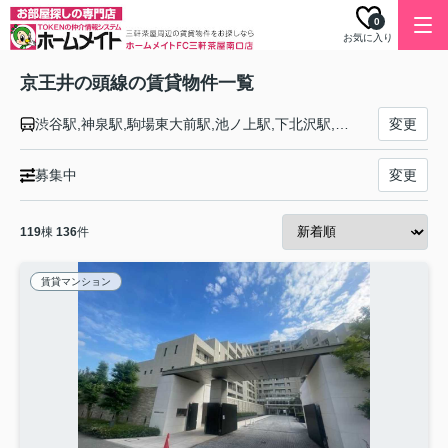
0
お気に入り
京王井の頭線の賃貸物件一覧
渋谷駅,神泉駅,駒場東大前駅,池ノ上駅,下北沢駅,新代田駅,東松原駅,明大前駅,永福町駅,西永福駅,浜田山駅,高井戸駅,富士見ヶ丘駅,久我山駅,三鷹台駅,井の頭公園駅,吉祥寺駅
変更
募集中
変更
119
棟
136
件
賃貸マンション