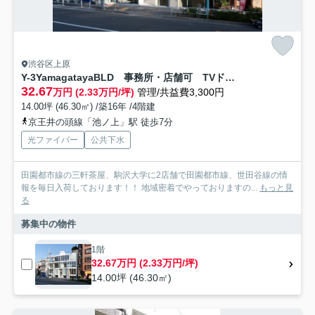
渋谷区上原
Y-3YamagatayaBLD 事務所・店舗可 TVドアフォン
32.67
万円 (2.33万円/坪)
管理/共益費3,300円
14.00坪 (46.30㎡) /築16年 /4階建
京王井の頭線「池ノ上」駅 徒歩7分
光ファイバー
公共下水
田園都市線の三軒茶屋、駒沢大学に2店舗で田園都市線、世田谷線の情
報を毎日入荷しております！！ 地域密着でやっておりますの...
もっと見
る
募集中の物件
1階
32.67万円 (2.33万円/坪)
14.00坪 (46.30㎡)