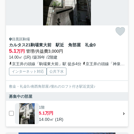
目黒区駒場
カルタス21駒場東大前 駅近 角部屋 礼金0
5.1
万円
管理/共益費3,000円
14.00㎡ (1R) /築39年 /2階建
京王井の頭線「駒場東大前」駅 徒歩4分
京王井の頭線「神泉」駅 徒歩16分
インターネット対応
公共下水
敷金・礼金0♪南西角部屋♪憧れのロフト付き駅近賃貸♪
募集中の部屋
1階
5.1万円
14.00㎡ (1R)