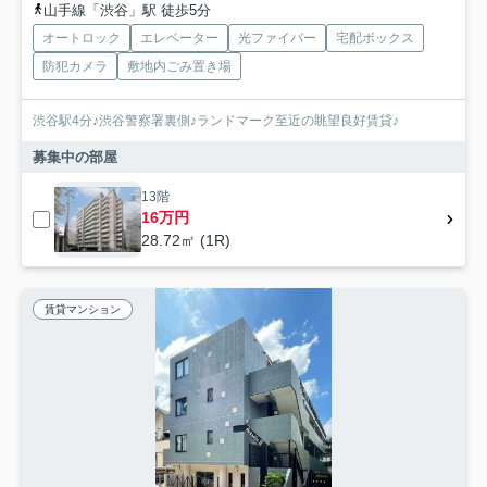
山手線「渋谷」駅 徒歩5分
オートロック
エレベーター
光ファイバー
宅配ボックス
防犯カメラ
敷地内ごみ置き場
渋谷駅4分♪渋谷警察署裏側♪ランドマーク至近の眺望良好賃貸♪
募集中の部屋
13階
16万円
28.72㎡ (1R)
賃貸マンション