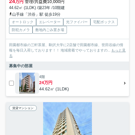
24
万円
管理/共益費10,000円
44.62㎡ (1LDK) /築23年 /10階建
山手線「渋谷」駅 徒歩19分
オートロック
エレベーター
光ファイバー
宅配ボックス
防犯カメラ
敷地内ごみ置き場
田園都市線の三軒茶屋、駒沢大学に2店舗で田園都市線、世田谷線の情
報を毎日入荷しております！！ 地域密着でやっておりますの...
もっと見
る
募集中の部屋
4階
24万円
44.62㎡ (1LDK)
賃貸マンション