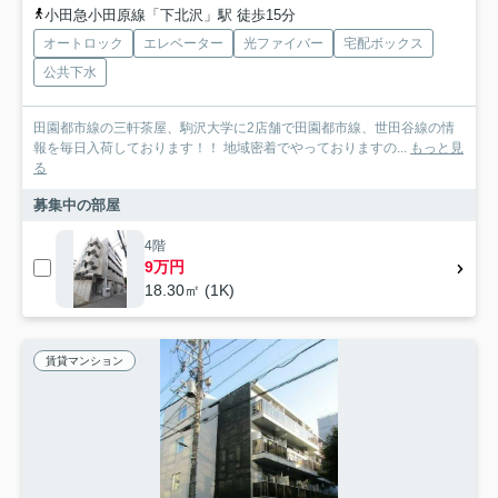
小田急小田原線「下北沢」駅 徒歩15分
オートロック
エレベーター
光ファイバー
宅配ボックス
公共下水
田園都市線の三軒茶屋、駒沢大学に2店舗で田園都市線、世田谷線の情
報を毎日入荷しております！！ 地域密着でやっておりますの...
もっと見
る
募集中の部屋
4階
9万円
18.30㎡ (1K)
賃貸マンション