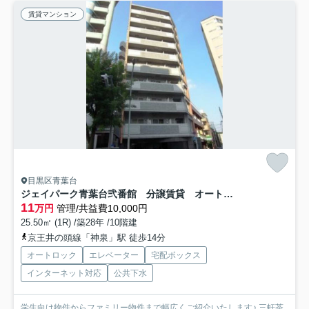
賃貸マンション
目黒区青葉台
ジェイパーク青葉台弐番館 分譲賃貸 オートロック ウォークインクローゼット
11
万円
管理/共益費10,000円
25.50㎡ (1R) /築28年 /10階建
京王井の頭線「神泉」駅 徒歩14分
オートロック
エレベーター
宅配ボックス
インターネット対応
公共下水
学生向け物件からファミリー物件まで幅広くご紹介いたします♪ 三軒茶