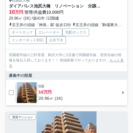
目黒区大橋
ダイアパレス池尻大橋 リノベーション 分譲賃貸 オートロック
10
万円
管理/共益費10,000円
20.96㎡ (1K) /築41年 /12階建
京王井の頭線「神泉」駅 徒歩13分
京王井の頭線「駒場東大前」駅 徒歩14分
オートロック
エレベーター
宅配ボックス
インターネット対応
公共下水
田園都市線の三軒茶屋、駒沢大学に2店舗で田園都市線、世田谷線の情
報を毎日入荷しております！！ 地域密着でやっておりますの...
もっと見
る
募集中の部屋
6階
10万円
20.96㎡ (1K)
賃貸マンション