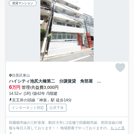
賃貸マンション
目黒区東山
ハイシティ池尻大橋第二 分譲賃貸 角部屋 2面採光
6
万円
管理/共益費3,000円
14.52㎡ (1R) /築42年 /5階建
京王井の頭線「神泉」駅 徒歩14分
インターネット対応
公共下水
田園都市線の三軒茶屋、駒沢大学に2店舗で田園都市線、世田谷線の情
報を毎日入荷しております！！ 地域密着でやっておりますの...
もっと見
る