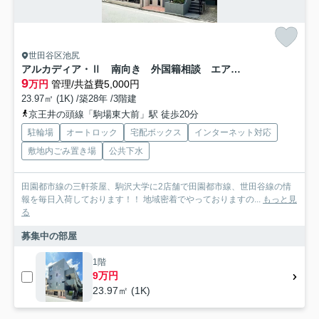
世田谷区池尻
アルカディア・Ⅱ 南向き 外国籍相談 エアコン新規
9
万円
管理/共益費5,000円
23.97㎡ (1K) /築28年 /3階建
京王井の頭線「駒場東大前」駅 徒歩20分
駐輪場
オートロック
宅配ボックス
インターネット対応
敷地内ごみ置き場
公共下水
田園都市線の三軒茶屋、駒沢大学に2店舗で田園都市線、世田谷線の情
報を毎日入荷しております！！ 地域密着でやっておりますの...
もっと見
る
募集中の部屋
1階
9万円
23.97㎡ (1K)