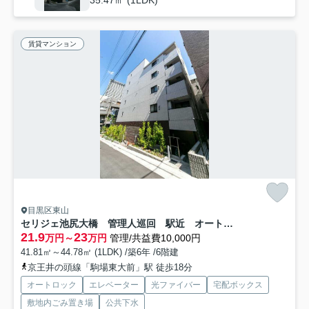
賃貸マンション
目黒区東山
セリジェ池尻大橋 管理人巡回 駅近 オートロック
21.9
23
万円～
万円
管理/共益費10,000円
41.81㎡～44.78㎡ (1LDK) /築6年 /6階建
京王井の頭線「駒場東大前」駅 徒歩18分
オートロック
エレベーター
光ファイバー
宅配ボックス
敷地内ごみ置き場
公共下水