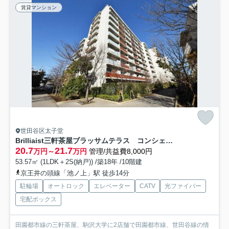
賃貸マンション
世田谷区太子堂
Brilliaist三軒茶屋ブラッサムテラス コンシェルジュサービス 三軒茶屋エリア 大型物件
20.7
21.7
万円～
万円
管理/共益費8,000円
53.57㎡ (1LDK＋2S(納戸)) /築18年 /10階建
京王井の頭線「池ノ上」駅 徒歩14分
駐輪場
オートロック
エレベーター
CATV
光ファイバー
宅配ボックス
田園都市線の三軒茶屋、駒沢大学に2店舗で田園都市線、世田谷線の情