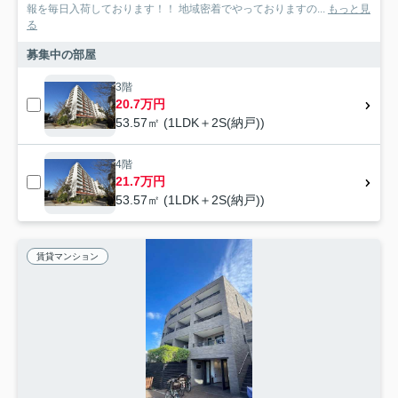
報を毎日入荷しております！！ 地域密着でやっておりますの...
もっと見
る
募集中の部屋
3階
20.7万円
53.57㎡ (1LDK＋2S(納戸))
4階
21.7万円
53.57㎡ (1LDK＋2S(納戸))
賃貸マンション