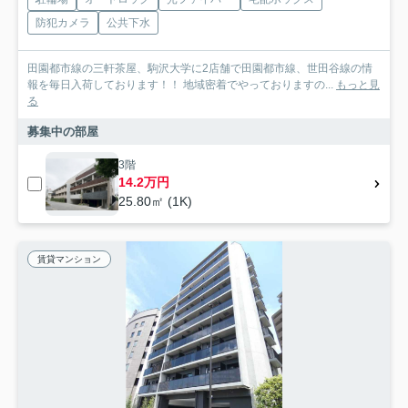
防犯カメラ
公共下水
田園都市線の三軒茶屋、駒沢大学に2店舗で田園都市線、世田谷線の情
報を毎日入荷しております！！ 地域密着でやっておりますの...
もっと見
る
募集中の部屋
3階
14.2万円
25.80㎡ (1K)
賃貸マンション