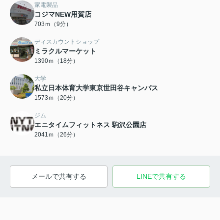
家電製品
コジマNEW用賀店
703ｍ（9分）
ディスカウントショップ
ミラクルマーケット
1390ｍ（18分）
大学
私立日本体育大学東京世田谷キャンパス
1573ｍ（20分）
ジム
エニタイムフィットネス 駒沢公園店
2041ｍ（26分）
メールで共有する
LINEで共有する