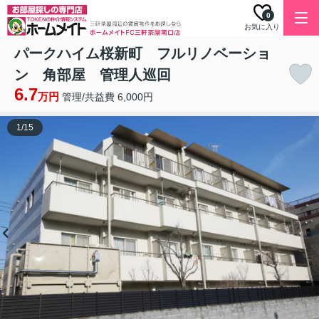
0
お気に入り
パークハイム桜新町 フルリノベーショ
ン 角部屋 管理人巡回
6.7
万円
管理/共益費 6,000円
1
/
15