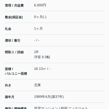
6,000円
管理 / 共益費
0ヶ月(-)
敷金(保証金)
1ヶ月
礼金
- / -
償却 / 敷引
1R
間取り / 詳細
洋室 6.0帖
16.13㎡ / -
面積 /
バルコニー面積
北東
向き
1989年4月(築37年)
築年月
賃貸マンション / 鉄筋コンクリート
種別 / 建物構造