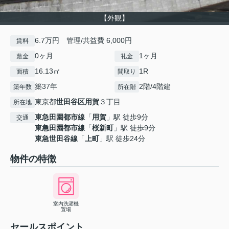
【外観】
6.7万円 管理/共益費 6,000円
賃料
0ヶ月
1ヶ月
敷金
礼金
16.13㎡
1R
面積
間取り
築37年
2階/4階建
築年数
所在階
東京都
世田谷区
用賀
３丁目
所在地
東急田園都市線
「
用賀
」駅 徒歩9分
交通
東急田園都市線
「
桜新町
」駅 徒歩9分
東急世田谷線
「
上町
」駅 徒歩24分
物件の特徴
室内洗濯機
置場
セールスポイント