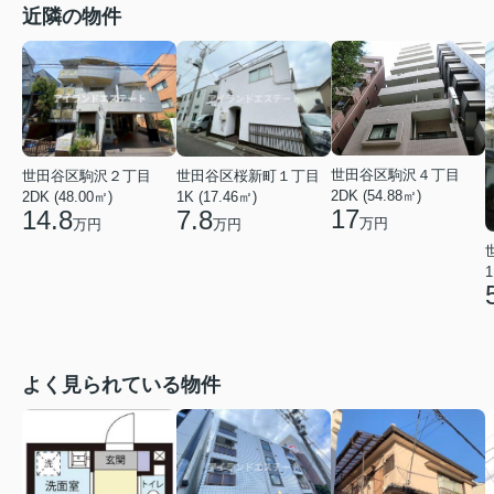
近隣の物件
世田谷区駒沢４丁目
世田谷区駒沢２丁目
世田谷区桜新町１丁目
2DK (54.88㎡)
2DK (48.00㎡)
1K (17.46㎡)
17
14.8
7.8
万円
万円
万円
1
よく見られている物件