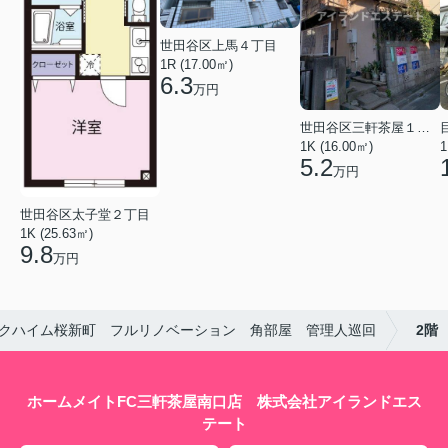
世田谷区上馬４丁目
1R (17.00㎡)
6.3
万円
世田谷区三軒茶屋１丁目
1K (16.00㎡)
1
5.2
万円
世田谷区太子堂２丁目
1K (25.63㎡)
9.8
万円
クハイム桜新町 フルリノベーション 角部屋 管理人巡回
2階
ホームメイトFC三軒茶屋南口店 株式会社アイランドエス
テート