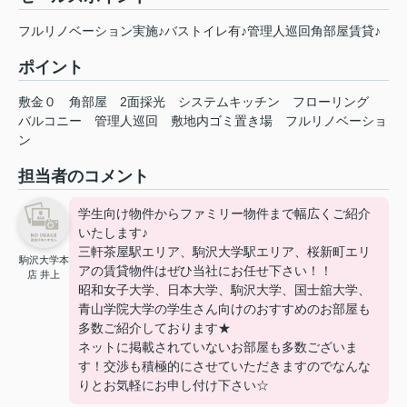
フルリノベーション実施♪バストイレ有♪管理人巡回角部屋賃貸♪
ポイント
敷金０
角部屋
2面採光
システムキッチン
フローリング
バルコニー
管理人巡回
敷地内ゴミ置き場
フルリノベーショ
ン
担当者のコメント
学生向け物件からファミリー物件まで幅広くご紹介
いたします♪
三軒茶屋駅エリア、駒沢大学駅エリア、桜新町エリ
駒沢大学本
アの賃貸物件はぜひ当社にお任せ下さい！！
店 井上
昭和女子大学、日本大学、駒沢大学、国士舘大学、
青山学院大学の学生さん向けのおすすめのお部屋も
多数ご紹介しております★
ネットに掲載されていないお部屋も多数ございま
す！交渉も積極的にさせていただきますのでなんな
りとお気軽にお申し付け下さい☆