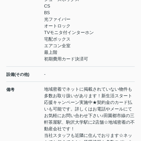
CS
BS
光ファイバー
オートロック
TVモニタ付インターホン
宅配ボックス
エアコン全室
最上階
初期費用カード決済可
-
設備(その他)
地域密着でネットに掲載されていない物件も
備考
多数お取り扱いがあります！新生活スタート
応援キャンペーン実施中★契約金のカード払
いも可能です。詳しくはお電話やメールにて
お気軽にお問い合わせ下さい♪田園都市線の三
軒茶屋駅、駒沢大学駅に2店舗☆地域密着の不
動産会社です！
当社スタッフも近隣に住んでおります☆ネッ