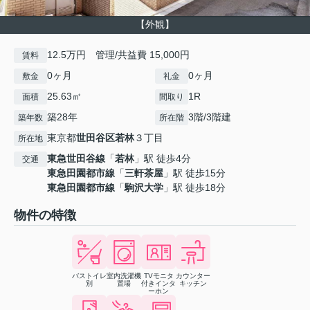
【外観】
12.5万円 管理/共益費 15,000円
賃料
0ヶ月
0ヶ月
敷金
礼金
25.63㎡
1R
面積
間取り
築28年
3階/3階建
築年数
所在階
東京都
世田谷区
若林
３丁目
所在地
東急世田谷線
「
若林
」駅 徒歩4分
交通
東急田園都市線
「
三軒茶屋
」駅 徒歩15分
東急田園都市線
「
駒沢大学
」駅 徒歩18分
物件の特徴
バストイレ
室内洗濯機
TVモニタ
カウンター
別
置場
付きインタ
キッチン
ーホン