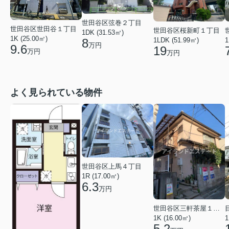
世田谷区弦巻２丁目
世田谷区世田谷１丁目
世田谷区桜新町１丁目
1DK (31.53㎡)
1K (25.00㎡)
8
1LDK (51.99㎡)
1
万円
9.6
19
万円
万円
よく見られている物件
世田谷区上馬４丁目
1R (17.00㎡)
6.3
万円
世田谷区三軒茶屋１丁目
1K (16.00㎡)
1
5.2