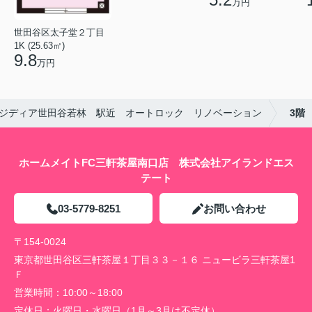
万円
世田谷区太子堂２丁目
1K (25.63㎡)
9.8
万円
ジディア世田谷若林 駅近 オートロック リノベーション
3階
ホームメイトFC三軒茶屋南口店 株式会社アイランドエス
テート
03-5779-8251
お問い合わせ
〒154-0024
東京都世田谷区三軒茶屋１丁目３３－１６ ニュービラ三軒茶屋1
Ｆ
営業時間：
10:00～18:00
定休日：
火曜日・水曜日（1月～3月は不定休）