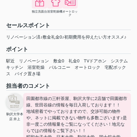
独立洗面台
浴室乾燥機
オートロッ
ク
セールスポイント
リノベーション済♪敷金礼金0♪初期費用を抑えたい方オススメ♪
ポイント
駅近
リノベーション
敷金0
礼金0
TVドアホン
システム
キッチン
浴室乾燥
バルコニー
オートロック
宅配ボック
ス
バイク置き場
担当者のコメント
田園都市線の三軒茶屋、駒沢大学に2店舗で田園都市
線、世田谷線の情報を毎日入荷しております！！
地域密着でやっておりますので、交渉可能の物件
駒沢大学本
や、ネットに掲載できない物件も多数ございます♪是
店 井上
非一度この情報量をご覧になってください！地元な
らではの情報をご覧下さい！！