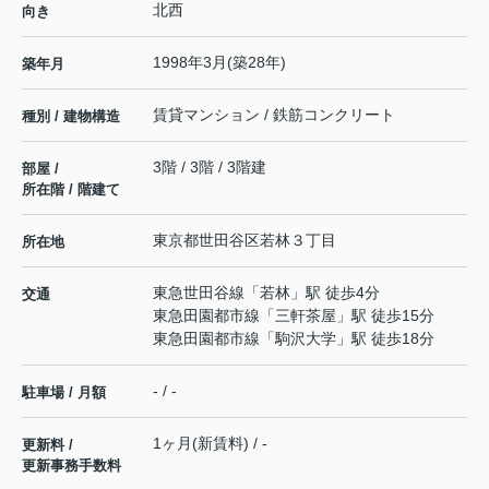
北西
向き
1998年3月(築28年)
築年月
賃貸マンション / 鉄筋コンクリート
種別 / 建物構造
3階 / 3階 / 3階建
部屋 /
所在階 / 階建て
東京都
世田谷区
若林
３丁目
所在地
東急世田谷線
「
若林
」駅 徒歩4分
交通
東急田園都市線
「
三軒茶屋
」駅 徒歩15分
東急田園都市線
「
駒沢大学
」駅 徒歩18分
- / -
駐車場 / 月額
1ヶ月(新賃料) / -
更新料 /
更新事務手数料