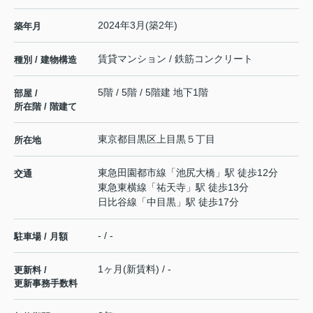
2024年3月(築2年)
築年月
賃貸マンション / 鉄筋コンクリート
種別 / 建物構造
5階 / 5階 / 5階建 地下1階
部屋 /
所在階 / 階建て
東京都
目黒区
上目黒
５丁目
所在地
東急田園都市線
「
池尻大橋
」駅 徒歩12分
交通
東急東横線
「
祐天寺
」駅 徒歩13分
日比谷線
「
中目黒
」駅 徒歩17分
- / -
駐車場 / 月額
1ヶ月(新賃料) / -
更新料 /
更新事務手数料