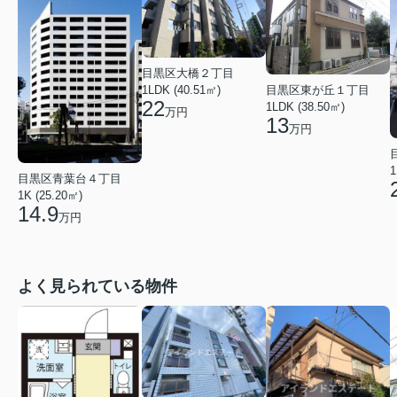
目黒区大橋２丁目
1LDK (40.51㎡)
目黒区東が丘１丁目
22
1LDK (38.50㎡)
万円
13
万円
1
目黒区青葉台４丁目
1K (25.20㎡)
14.9
万円
よく見られている物件