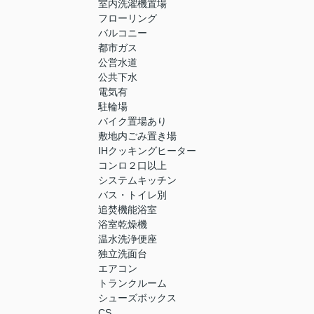
室内洗濯機置場
フローリング
バルコニー
都市ガス
公営水道
公共下水
電気有
駐輪場
バイク置場あり
敷地内ごみ置き場
IHクッキングヒーター
コンロ２口以上
システムキッチン
バス・トイレ別
追焚機能浴室
浴室乾燥機
温水洗浄便座
独立洗面台
エアコン
トランクルーム
シューズボックス
CS