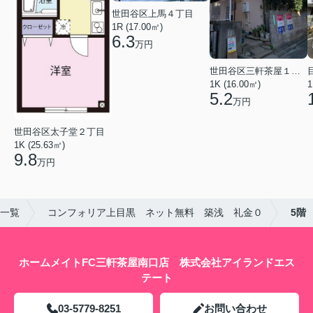
世田谷区上馬４丁目
1R (17.00㎡)
6.3
万円
世田谷区三軒茶屋１丁目
1K (16.00㎡)
1
5.2
万円
世田谷区太子堂２丁目
1K (25.63㎡)
9.8
万円
一覧
コンフォリア上目黒 ネット無料 築浅 礼金０
5階
ホームメイトFC三軒茶屋南口店 株式会社アイランドエス
テート
03-5779-8251
お問い合わせ