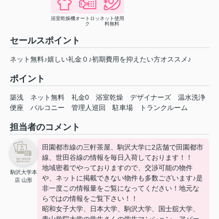
浴室乾燥機
オートロッ
ネット使用
ク
料無料
セールスポイント
ネット無料♪嬉しい礼金０♪初期費用を抑えたい方オススメ♪
ポイント
築浅
ネット無料
礼金0
浴室乾燥
デザイナーズ
温水洗浄
便座
バルコニー
管理人巡回
駐車場
トランクルーム
担当者のコメント
田園都市線の三軒茶屋、駒沢大学に2店舗で田園都市
線、世田谷線の情報を毎日入荷しております！！
地域密着でやっておりますので、交渉可能の物件
駒沢大学本
や、ネットに掲載できない物件も多数ございます♪是
店 山形
非一度この情報量をご覧になってください！地元な
らではの情報をご覧下さい！！
昭和女子大学、日本大学、駒沢大学、国士舘大学、