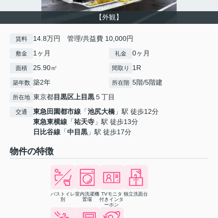
【外観】
14.8万円 管理/共益費 10,000円
賃料
1ヶ月
0ヶ月
敷金
礼金
25.90㎡
1R
面積
間取り
築2年
5階/5階建
築年数
所在階
東京都
目黒区
上目黒
５丁目
所在地
東急田園都市線
「
池尻大橋
」駅 徒歩12分
交通
東急東横線
「
祐天寺
」駅 徒歩13分
日比谷線
「
中目黒
」駅 徒歩17分
物件の特徴
バストイレ
室内洗濯機
TVモニタ
独立洗面台
別
置場
付きインタ
ーホン