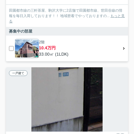
田園都市線の三軒茶屋、駒沢大学に2店舗で田園都市線、世田谷線の情
報を毎日入荷しております！！ 地域密着でやっておりますの...
もっと見
る
募集中の部屋
2階
10.4万円
33.00㎡ (1LDK)
一戸建て