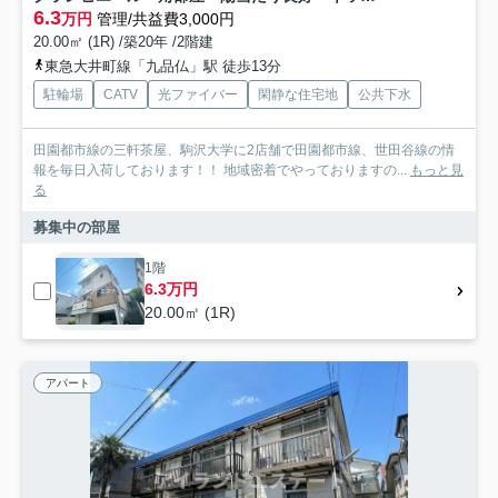
6.3
万円
管理/共益費3,000円
20.00㎡ (1R) /築20年 /2階建
東急大井町線「九品仏」駅 徒歩13分
駐輪場
CATV
光ファイバー
閑静な住宅地
公共下水
田園都市線の三軒茶屋、駒沢大学に2店舗で田園都市線、世田谷線の情
報を毎日入荷しております！！ 地域密着でやっておりますの...
もっと見
る
募集中の部屋
1階
6.3万円
20.00㎡ (1R)
アパート