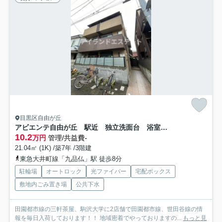
目黒区自由が丘
アビエンテ自由が丘 駅近 独立洗面台 浴室乾燥機
10.2
万円
管理/共益費-
21.04㎡ (1K) /築7年 /3階建
東急大井町線「九品仏」駅 徒歩8分
駐輪場
オートロック
光ファイバー
宅配ボックス
敷地内ごみ置き場
公共下水
田園都市線の三軒茶屋、駒沢大学に2店舗で田園都市線、世田谷線の情
報を毎日入荷しております！！ 地域密着でやっておりますの...
もっと見