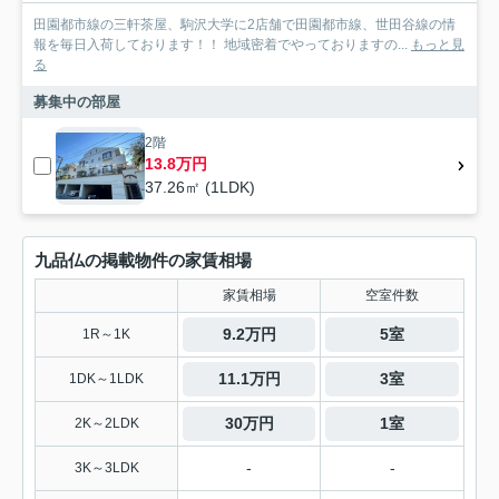
田園都市線の三軒茶屋、駒沢大学に2店舗で田園都市線、世田谷線の情
報を毎日入荷しております！！ 地域密着でやっておりますの...
もっと見
る
募集中の部屋
2階
13.8万円
37.26㎡ (1LDK)
九品仏の掲載物件の家賃相場
家賃相場
空室件数
9.2万円
5室
1R～1K
11.1万円
3室
1DK～1LDK
30万円
1室
2K～2LDK
-
-
3K～3LDK