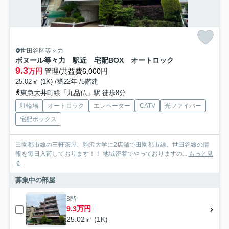
世田谷区等々力
ボヌール等々力 駅近 宅配BOX オートロック
9.3
万円
管理/共益費6,000円
25.02㎡ (1K) /築22年 /5階建
東急大井町線「九品仏」駅 徒歩8分
駐輪場
オートロック
エレベーター
CATV
光ファイバー
宅配ボックス
田園都市線の三軒茶屋、駒沢大学に2店舗で田園都市線、世田谷線の情
報を毎日入荷しております！！ 地域密着でやっておりますの...
もっと見
る
募集中の部屋
3階
9.3万円
25.02㎡ (1K)