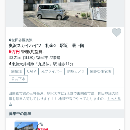
世田谷区奥沢
奥沢スカイハイツ 礼金0 駅近 最上階
9
万円
管理/共益費-
30.21㎡ (1LDK) /築52年 /2階建
東急大井町線「九品仏」駅 徒歩11分
駐輪場
CATV
光ファイバー
防犯カメラ
閑静な住宅地
公共下水
田園都市線の三軒茶屋、駒沢大学に2店舗で田園都市線、世田谷線の情
報を毎日入荷しております！！ 地域密着でやっておりますの...
もっと見
る
募集中の部屋
2階
9万円