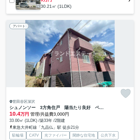
30.21㎡ (1LDK)
アパート
世田谷区深沢
シュノンソー 3方角住戸 陽当たり良好 ペット相談
10.4
万円
管理/共益費3,000円
33.00㎡ (1LDK) /築33年 /2階建
東急大井町線「九品仏」駅 徒歩21分
駐輪場
CATV
光ファイバー
閑静な住宅地
公共下水