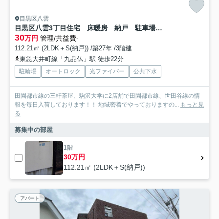
目黒区八雲
目黒区八雲3丁目住宅 床暖房 納戸 駐車場無料
30
万円
管理/共益費-
112.21㎡ (2LDK＋S(納戸)) /築27年 /3階建
東急大井町線「九品仏」駅 徒歩22分
駐輪場
オートロック
光ファイバー
公共下水
田園都市線の三軒茶屋、駒沢大学に2店舗で田園都市線、世田谷線の情
報を毎日入荷しております！！ 地域密着でやっておりますの...
もっと見
る
募集中の部屋
1階
30万円
112.21㎡ (2LDK＋S(納戸))
アパート