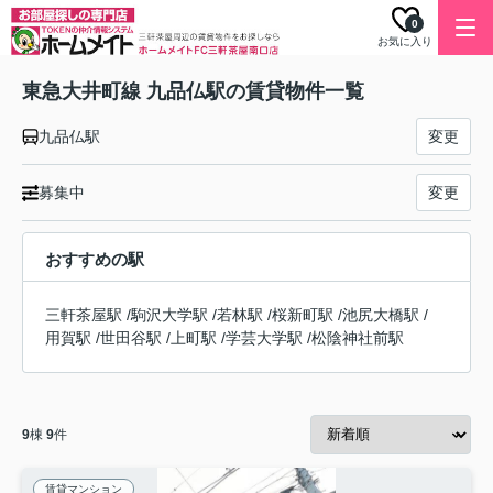
0
お気に入り
東急大井町線 九品仏駅の賃貸物件一覧
九品仏駅
変更
募集中
変更
おすすめの駅
三軒茶屋駅
/
駒沢大学駅
/
若林駅
/
桜新町駅
/
池尻大橋駅
/
用賀駅
/
世田谷駅
/
上町駅
/
学芸大学駅
/
松陰神社前駅
9
棟
9
件
賃貸マンション