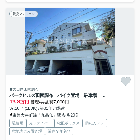
賃貸マンション
大田区田園調布
パークヒルズ田園調布 バイク置場 駐車場 宅配BOX
13.8
万円
管理/共益費7,000円
37.26㎡ (1LDK) /築31年 /4階建
東急大井町線「九品仏」駅 徒歩20分
駐輪場
光ファイバー
宅配ボックス
防犯カメラ
敷地内ごみ置き場
閑静な住宅地