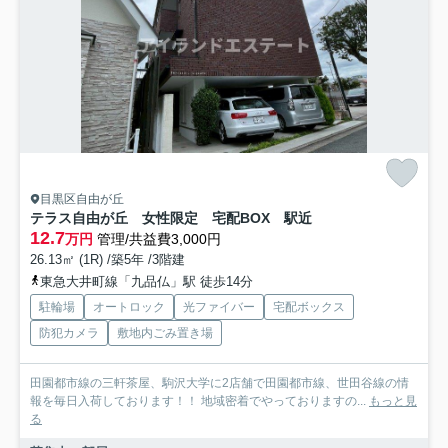
目黒区自由が丘
テラス自由が丘 女性限定 宅配BOX 駅近
12.7
万円
管理/共益費3,000円
26.13㎡ (1R) /築5年 /3階建
東急大井町線「九品仏」駅 徒歩14分
駐輪場
オートロック
光ファイバー
宅配ボックス
防犯カメラ
敷地内ごみ置き場
田園都市線の三軒茶屋、駒沢大学に2店舗で田園都市線、世田谷線の情
報を毎日入荷しております！！ 地域密着でやっておりますの...
もっと見
る