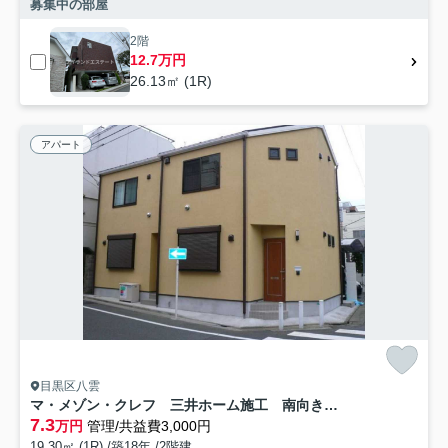
募集中の部屋
2階
12.7万円
26.13㎡ (1R)
アパート
目黒区八雲
マ・メゾン・クレフ 三井ホーム施工 南向き 南西角部屋
7.3
万円
管理/共益費3,000円
19.30㎡ (1R) /築18年 /2階建