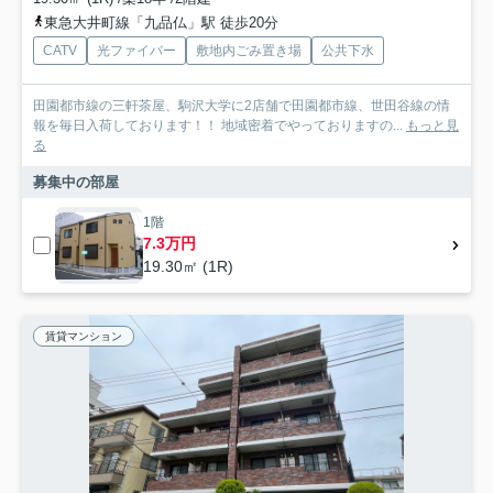
東急大井町線「九品仏」駅 徒歩20分
CATV
光ファイバー
敷地内ごみ置き場
公共下水
田園都市線の三軒茶屋、駒沢大学に2店舗で田園都市線、世田谷線の情
報を毎日入荷しております！！ 地域密着でやっておりますの...
もっと見
る
募集中の部屋
1階
7.3万円
19.30㎡ (1R)
賃貸マンション