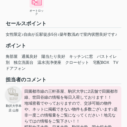
オートロッ
ク
セールスポイント
女性限定♪自由が丘駅徒歩5分♪築年数浅めで室内状態良好です♪
ポイント
角部屋
通風良好
陽当たり良好
キッチンに窓
バストイレ
別
独立洗面台
温水洗浄便座
クローゼット
宅配BOX
TV
ドアフォン
担当者のコメント
田園都市線の三軒茶屋、駒沢大学に2店舗で田園都市
線、世田谷線の情報を毎日入荷しております！！
地域密着でやっておりますので、交渉可能の物件
駒沢大学本
や、ネットに掲載できない物件も多数ございます♪是
店 山形
非一度この情報量をご覧になってください！地元な
らではの情報をご覧下さい！！