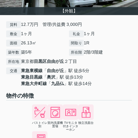
【外観】
12.7万円 管理/共益費 3,000円
賃料
1ヶ月
1ヶ月
敷金
礼金
26.13㎡
1R
面積
間取り
築5年
2階/3階建
築年数
所在階
東京都
目黒区
自由が丘
２丁目
所在地
東急東横線
「
自由が丘
」駅 徒歩5分
交通
東急目黒線
「
奥沢
」駅 徒歩13分
東急大井町線
「
九品仏
」駅 徒歩14分
物件の特徴
バストイレ
室内洗濯機
TVモニタ
独立洗面台
別
置場
付きインタ
ーホン