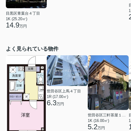
1
目黒区青葉台４丁目
1K (25.20㎡)
14.9
万円
よく見られている物件
世田谷区上馬４丁目
1R (17.00㎡)
6.3
万円
世田谷区三軒茶屋１丁目
1K (16.00㎡)
1
5.2
万円