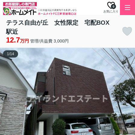
0
お気に入り
テラス自由が丘 女性限定 宅配BOX
駅近
12.7
万円
管理/共益費 3,000円
1
/
14