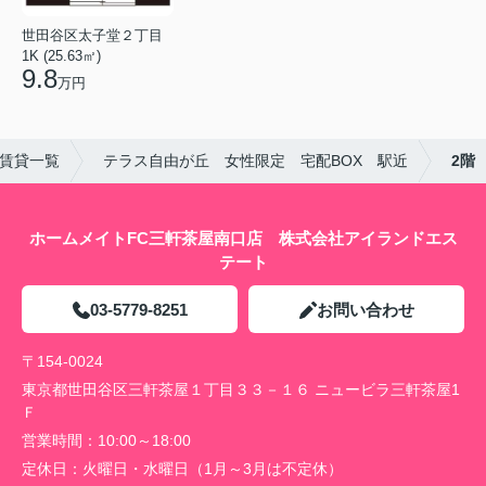
世田谷区太子堂２丁目
1K (25.63㎡)
9.8
万円
賃貸一覧
テラス自由が丘 女性限定 宅配BOX 駅近
2階
ホームメイトFC三軒茶屋南口店 株式会社アイランドエス
テート
03-5779-8251
お問い合わせ
〒154-0024
東京都世田谷区三軒茶屋１丁目３３－１６ ニュービラ三軒茶屋1
Ｆ
営業時間：
10:00～18:00
定休日：
火曜日・水曜日（1月～3月は不定休）