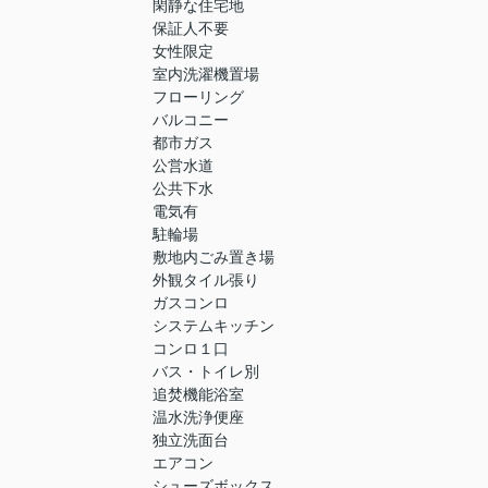
閑静な住宅地
保証人不要
女性限定
室内洗濯機置場
フローリング
バルコニー
都市ガス
公営水道
公共下水
電気有
駐輪場
敷地内ごみ置き場
外観タイル張り
ガスコンロ
システムキッチン
コンロ１口
バス・トイレ別
追焚機能浴室
温水洗浄便座
独立洗面台
エアコン
シューズボックス