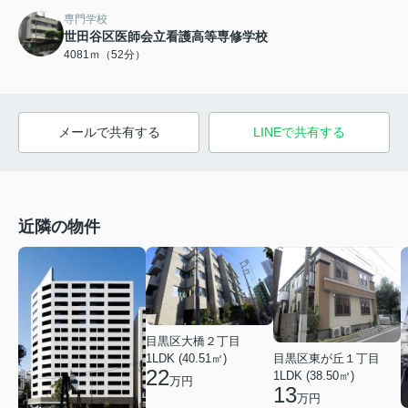
専門学校
世田谷区医師会立看護高等専修学校
4081ｍ（52分）
メールで共有する
LINEで共有する
近隣の物件
目黒区大橋２丁目
1LDK (40.51㎡)
目黒区東が丘１丁目
22
1LDK (38.50㎡)
万円
13
万円