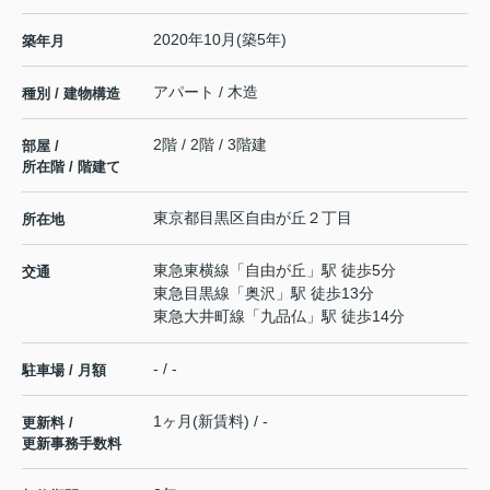
2020年10月(築5年)
築年月
アパート / 木造
種別 / 建物構造
2階 / 2階 / 3階建
部屋 /
所在階 / 階建て
東京都
目黒区
自由が丘
２丁目
所在地
東急東横線
「
自由が丘
」駅 徒歩5分
交通
東急目黒線
「
奥沢
」駅 徒歩13分
東急大井町線
「
九品仏
」駅 徒歩14分
- / -
駐車場 / 月額
1ヶ月(新賃料) / -
更新料 /
更新事務手数料