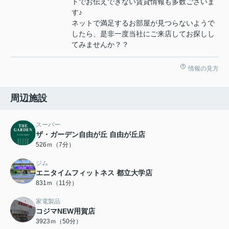
トでお伝えできない賃貸情報も多数ございま
す♪
ネットで満足するお部屋が見つらないようで
したら、是非一度当社にご来店してお探しし
てみませんか？？
情報の見方
周辺施設
スーパー
ザ・ガーデン自由が丘 自由が丘店
526ｍ（7分）
ジム
エニタイムフィットネス 都立大学店
831ｍ（11分）
家電製品
コジマNEW用賀店
3923ｍ（50分）