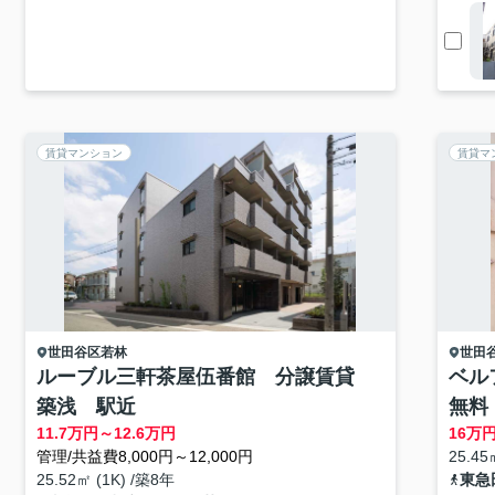
賃貸マンション
賃貸マ
世田谷区
若林
世田
ルーブル三軒茶屋伍番館 分譲賃貸
ベル
築浅 駅近
無料
11.7
万円～
12.6
万円
16
万
管理/共益費8,000円～12,000円
25.45
25.52㎡ (1K) /築8年
東急