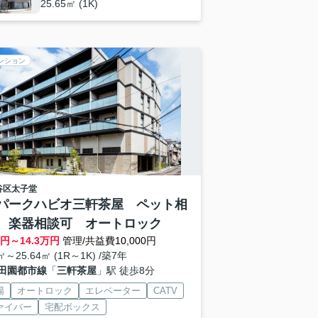
25.65㎡ (1K)
ンション
谷区
太子堂
パークハビオ三軒茶屋 ペット相
 楽器相談可 オートロック
円～
14.3
万円
管理/共益費10,000円
㎡～25.64㎡ (1R～1K) /築7年
田園都市線
「
三軒茶屋
」駅 徒歩8分
場
オートロック
エレベーター
CATV
ァイバー
宅配ボックス