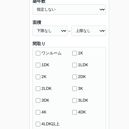
築年数
面積
～
間取り
ワンルーム
1K
1DK
1LDK
2K
2DK
2LDK
3K
3DK
3LDK
4K
4DK
4LDK以上