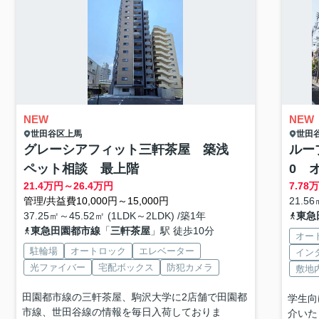
NEW
NEW
世田谷区
上馬
世田
グレーシアフィット三軒茶屋 築浅
ルー
ペット相談 最上階
0 
21.4
万円～
26.4
万円
7.78
管理/共益費10,000円～15,000円
21.56
37.25㎡～45.52㎡ (1LDK～2LDK) /築1年
東急
東急田園都市線
「
三軒茶屋
」駅 徒歩10分
オー
駐輪場
オートロック
エレベーター
イン
光ファイバー
宅配ボックス
防犯カメラ
敷地
田園都市線の三軒茶屋、駒沢大学に2店舗で田園都
学生向
市線、世田谷線の情報を毎日入荷しておりま
介いた