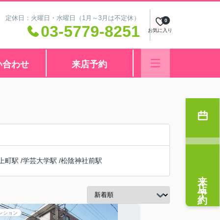
:00 定休日：火曜日・水曜日（1月～3月は不定休）
0
03-5779-8251
お気に入り
い合わせ
来店予約
上町駅
/
学芸大学駅
/
松陰神社前駅
来店予約
ンション