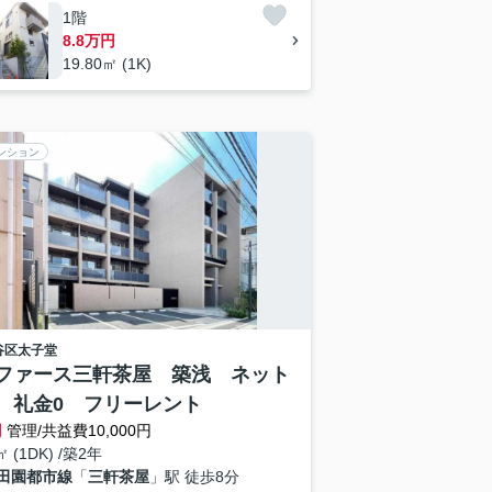
1階
8.8万円
19.80㎡ (1K)
ンション
谷区
太子堂
ファース三軒茶屋 築浅 ネット
 礼金0 フリーレント
円
管理/共益費10,000円
㎡ (1DK) /築2年
田園都市線
「
三軒茶屋
」駅 徒歩8分