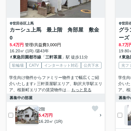
世田谷区
上馬
世田
カーシュ上馬 最上階 角部屋 敷金
グラ
0
ーズ
5.4
万円
管理/共益費3,000円
8.7
万
16.20㎡ (1R) /築43年
19.80
東急田園都市線
「
三軒茶屋
」駅 徒歩11分
東急
駐輪場
CATV
インターネット対応
公共下水
光フ
学生向け物件からファミリー物件まで幅広くご紹
学生向
介いたします♪ 三軒茶屋駅エリア、駒沢大学駅エリ
介いた
ア、桜新町エリアの賃貸物件は...
もっと見る
ア、桜
募集中の部屋
募集中
2階
5.4万円
16.20㎡ (1R)