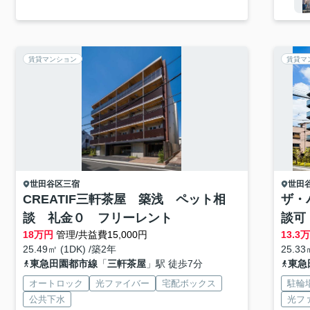
賃貸マンション
賃貸マ
世田谷区
三宿
世田
CREATIF三軒茶屋 築浅 ペット相
ザ・
談 礼金０ フリーレント
談可
18
万円
管理/共益費15,000円
13.3
万
25.49㎡ (1DK) /築2年
25.33
東急田園都市線
「
三軒茶屋
」駅 徒歩7分
東急
オートロック
光ファイバー
宅配ボックス
駐輪
公共下水
光フ