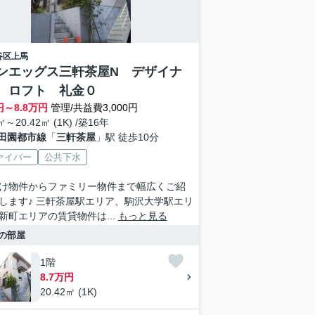
谷区
上馬
ンエッグス三軒茶屋N デザイナ
 ロフト 礼金０
円～
8.8
万円
管理/共益費3,000円
㎡～20.42㎡ (1K) /築16年
田園都市線
「
三軒茶屋
」駅 徒歩10分
ァイバー
公共下水
け物件からファミリー物件まで幅広くご紹
します♪ 三軒茶屋駅エリア、駒沢大学駅エリ
新町エリアの賃貸物件は...
もっと見る
の部屋
1階
8.7万円
20.42㎡ (1K)