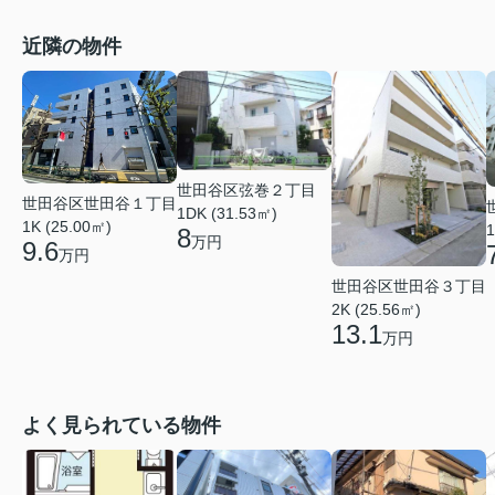
近隣の物件
世田谷区弦巻２丁目
世田谷区世田谷１丁目
1DK (31.53㎡)
1K (25.00㎡)
1
8
万円
9.6
万円
世田谷区世田谷３丁目
2K (25.56㎡)
13.1
万円
よく見られている物件