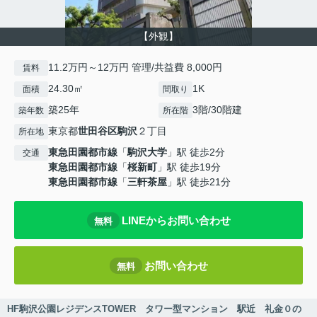
【外観】
11.2万円～12万円 管理/共益費 8,000円
賃料
24.30㎡
1K
面積
間取り
築25年
3階/30階建
築年数
所在階
東京都
世田谷区
駒沢
２丁目
所在地
東急田園都市線
「
駒沢大学
」駅 徒歩2分
交通
東急田園都市線
「
桜新町
」駅 徒歩19分
東急田園都市線
「
三軒茶屋
」駅 徒歩21分
LINEからお問い合わせ
無料
お問い合わせ
無料
HF駒沢公園レジデンスTOWER タワー型マンション 駅近 礼金０の