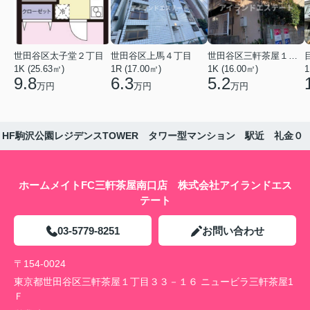
世田谷区太子堂２丁目
世田谷区上馬４丁目
世田谷区三軒茶屋１丁目
1K (25.63㎡)
1R (17.00㎡)
1K (16.00㎡)
1
9.8
6.3
5.2
万円
万円
万円
HF駒沢公園レジデンスTOWER タワー型マンション 駅近 礼金０
ホームメイトFC三軒茶屋南口店 株式会社アイランドエス
テート
03-5779-8251
お問い合わせ
〒154-0024
東京都世田谷区三軒茶屋１丁目３３－１６ ニュービラ三軒茶屋1
Ｆ