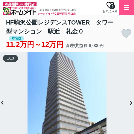
0
お気に入り
HF駒沢公園レジデンスTOWER タワー
型マンション 駅近 礼金０
空室2
11.2万円～12万円
管理/共益費 8,000円
1
/
13