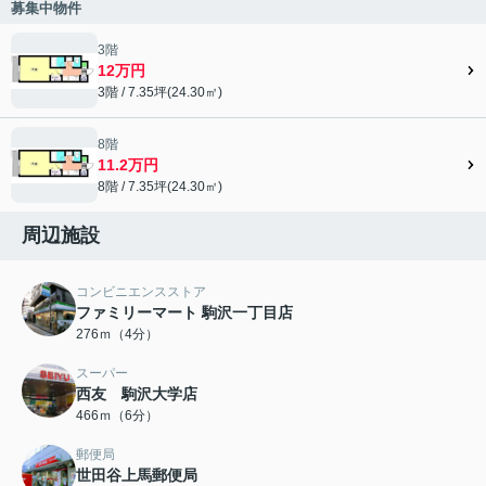
募集中物件
3階
12万円
3階 / 7.35坪(24.30㎡)
8階
11.2万円
8階 / 7.35坪(24.30㎡)
周辺施設
コンビニエンスストア
ファミリーマート 駒沢一丁目店
276ｍ（4分）
スーパー
西友 駒沢大学店
466ｍ（6分）
郵便局
世田谷上馬郵便局