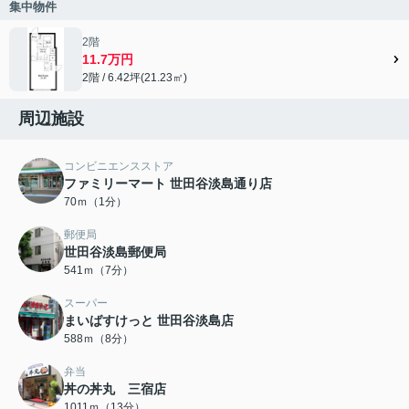
集中物件
2階
11.7万円
2階 / 6.42坪(21.23㎡)
周辺施設
コンビニエンスストア
ファミリーマート 世田谷淡島通り店
70ｍ（1分）
郵便局
世田谷淡島郵便局
541ｍ（7分）
スーパー
まいばすけっと 世田谷淡島店
588ｍ（8分）
弁当
丼の丼丸 三宿店
1011ｍ（13分）