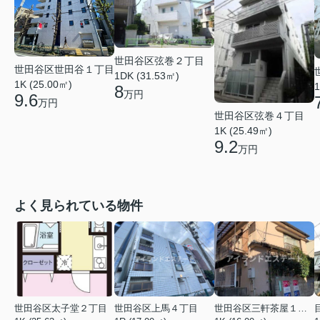
世田谷区弦巻２丁目
世田谷区世田谷１丁目
1DK (31.53㎡)
1K (25.00㎡)
1
8
万円
9.6
万円
世田谷区弦巻４丁目
1K (25.49㎡)
9.2
万円
よく見られている物件
世田谷区太子堂２丁目
世田谷区上馬４丁目
世田谷区三軒茶屋１丁目