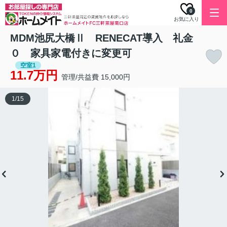
0
お気に入り
MDM池尻大橋Ⅱ RENECAT導入 礼金
０ 家具家電付きに変更可
空室1
11.7万円
管理/共益費 15,000円
1
/
15