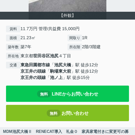
【外観】
11.7万円 管理/共益費 15,000円
賃料
21.23㎡
1R
面積
間取り
築7年
2階/3階建
築年数
所在階
東京都
世田谷区
池尻
４丁目
所在地
東急田園都市線
「
池尻大橋
」駅 徒歩12分
交通
京王井の頭線
「
駒場東大前
」駅 徒歩12分
京王井の頭線
「
池ノ上
」駅 徒歩15分
LINEからお問い合わせ
無料
お問い合わせ
無料
MDM池尻大橋Ⅱ RENECAT導入 礼金０ 家具家電付きに変更可の募