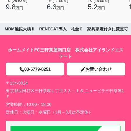
1K (25.63㎡)
1R (17.00㎡)
1K (16.00㎡)
1
9.8
6.3
5.2
万円
万円
万円
MDM池尻大橋Ⅱ RENECAT導入 礼金０ 家具家電付きに変更可
ホームメイトFC三軒茶屋南口店 株式会社アイランドエス
テート
03-5779-8251
お問い合わせ
〒154-0024
東京都世田谷区三軒茶屋１丁目３３－１６ ニュービラ三軒茶屋1
Ｆ
営業時間：
10:00～18:00
定休日：
火曜日・水曜日（1月～3月は不定休）