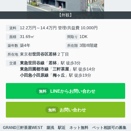
【外観】
12.2万円～14.4万円 管理/共益費 10,000円
賃料
31.69㎡
1DK
面積
間取り
築4年
3階/8階建
築年数
所在階
東京都
世田谷区
若林
２丁目
所在地
東急世田谷線
「
若林
」駅 徒歩3分
交通
東急田園都市線
「
三軒茶屋
」駅 徒歩14分
小田急小田原線
「
梅ヶ丘
」駅 徒歩19分
LINEからお問い合わせ
無料
お問い合わせ
無料
GRAND三軒茶屋WEST 築浅 駅近 ネット無料 ペット相談可の募集