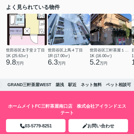
よく見られている物件
世田谷区太子堂２丁目
世田谷区上馬４丁目
世田谷区三軒茶屋１丁目
1K (25.63㎡)
1R (17.00㎡)
1K (16.00㎡)
1
9.8
6.3
5.2
万円
万円
万円
GRAND三軒茶屋WEST 築浅 駅近 ネット無料 ペット相談可
ホームメイトFC三軒茶屋南口店 株式会社アイランドエス
テート
03-5779-8251
お問い合わせ