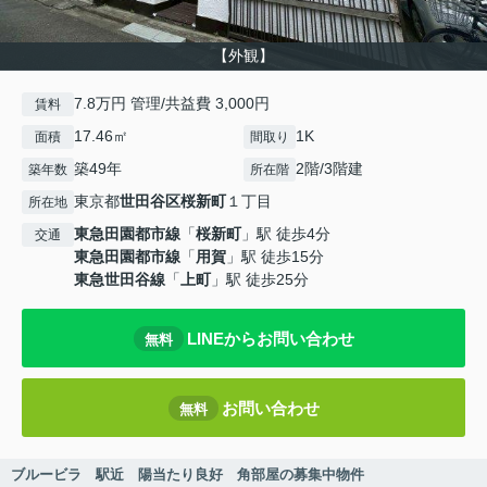
【外観】
7.8万円 管理/共益費 3,000円
賃料
17.46㎡
1K
面積
間取り
築49年
2階/3階建
築年数
所在階
東京都
世田谷区
桜新町
１丁目
所在地
東急田園都市線
「
桜新町
」駅 徒歩4分
交通
東急田園都市線
「
用賀
」駅 徒歩15分
東急世田谷線
「
上町
」駅 徒歩25分
LINEからお問い合わせ
無料
お問い合わせ
無料
ブルービラ 駅近 陽当たり良好 角部屋の募集中物件