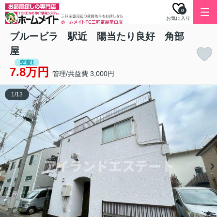
0
お気に入り
ブルービラ 駅近 陽当たり良好 角部
屋
空室1
7.8万円
管理/共益費 3,000円
1
/
13