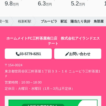
9.8
6.3
5.2
万円
万円
万円
貸一覧
桜新町駅
ブルービラ 駅近 陽当たり良好 角部屋
ホームメイトFC三軒茶屋南口店 株式会社アイランドエス
テート
03-5779-8251
お問い合わせ
〒154-0024
東京都世田谷区三軒茶屋１丁目３３－１６ ニュービラ三軒茶屋1
Ｆ
営業時間：
10:00～18:00
定休日：
火曜日・水曜日（1月～3月は不定休）