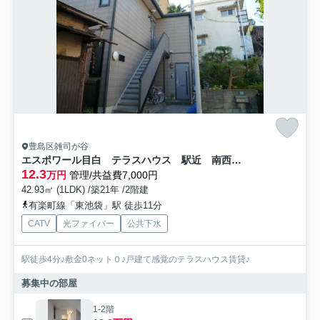
豊島区雑司が谷
エスポワール目白 テラスハウス 駅近 南西角部屋
12.3
万円
管理/共益費7,000円
42.93㎡ (1LDK) /築21年 /2階建
有楽町線「東池袋」駅 徒歩11分
CATV
光ファイバー
公共下水
駅徒歩4分♪敷金0ネット０♪戸建て感覚のテラスハウス賃貸♪
募集中の部屋
1-2階