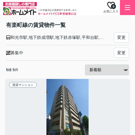
0
お気に入り
有楽町線の賃貸物件一覧
和光市駅,地下鉄成増駅,地下鉄赤塚駅,平和台駅,氷川台駅,小竹向原駅,千川駅,要町駅,池袋駅,東池袋駅,護国寺駅,江戸川橋駅,飯田橋駅,市ケ谷駅,麹町駅,永田町駅,桜田門駅,有楽町駅,銀座一丁目駅,新富町駅,月島駅,豊洲駅,辰巳駅,新木場駅
変更
募集中
変更
5
棟
5
件
賃貸マンション