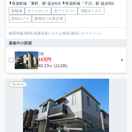
有楽町線「要町」駅 徒歩6分
有楽町線「千川」駅 徒歩8分
駐輪場
オートロック
光ファイバー
宅配ボックス
防犯カメラ
敷地内ごみ置き場
耐震等級3取得♪高遮音床システム採用♪築浅シャーメゾン♪
募集中の部屋
2階
15万円
40.23㎡ (1LDK)
アパート