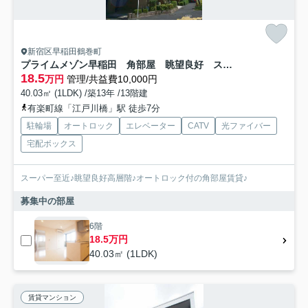
新宿区早稲田鶴巻町
プライムメゾン早稲田 角部屋 眺望良好 スーパー至近
18.5
万円
管理/共益費10,000円
40.03㎡ (1LDK) /築13年 /13階建
有楽町線「江戸川橋」駅 徒歩7分
駐輪場
オートロック
エレベーター
CATV
光ファイバー
宅配ボックス
スーパー至近♪眺望良好高層階♪オートロック付の角部屋賃貸♪
募集中の部屋
6階
18.5万円
40.03㎡ (1LDK)
賃貸マンション