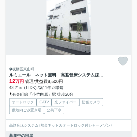
板橋区東山町
ルミエール ネット無料 高遮音床システム採用 シャーメゾン
12
万円
管理/共益費8,500円
43.21㎡ (1LDK) /築11年 /3階建
有楽町線「小竹向原」駅 徒歩20分
オートロック
CATV
光ファイバー
防犯カメラ
敷地内ごみ置き場
公共下水
高遮音床システム♪敷金ネット0♪オートロック付シャーメゾン♪
募集中の部屋