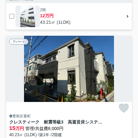
2階
12万円
43.21㎡ (1LDK)
アパート
豊島区要町
クレスティーク 耐震等級3 高遮音床システム シャーメゾン
15
万円
管理/共益費8,000円
40.23㎡ (1LDK) /築1年 /2階建