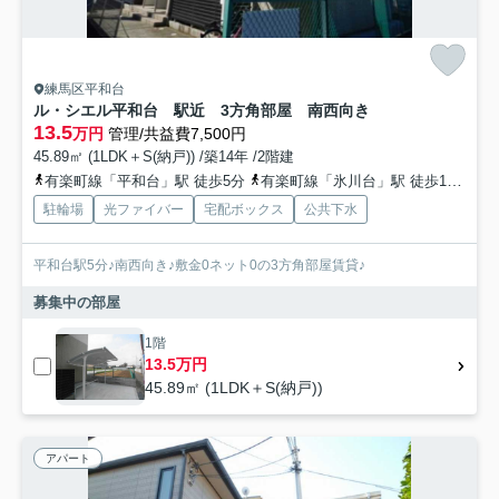
練馬区平和台
ル・シエル平和台 駅近 3方角部屋 南西向き
13.5
万円
管理/共益費7,500円
45.89㎡ (1LDK＋S(納戸)) /築14年 /2階建
有楽町線「平和台」駅 徒歩5分
有楽町線「氷川台」駅 徒歩13分
駐輪場
光ファイバー
宅配ボックス
公共下水
平和台駅5分♪南西向き♪敷金0ネット0の3方角部屋賃貸♪
募集中の部屋
1階
13.5万円
45.89㎡ (1LDK＋S(納戸))
アパート