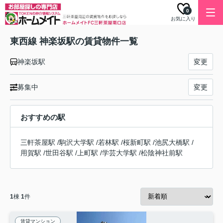
0
お気に入り
東西線 神楽坂駅の賃貸物件一覧
神楽坂駅
変更
募集中
変更
おすすめの駅
三軒茶屋駅
/
駒沢大学駅
/
若林駅
/
桜新町駅
/
池尻大橋駅
/
用賀駅
/
世田谷駅
/
上町駅
/
学芸大学駅
/
松陰神社前駅
1
棟
1
件
賃貸マンション