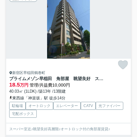
新宿区早稲田鶴巻町
プライムメゾン早稲田 角部屋 眺望良好 スーパー至近
18.5
万円
管理/共益費10,000円
40.03㎡ (1LDK) /築13年 /13階建
東西線「神楽坂」駅 徒歩14分
駐輪場
オートロック
エレベーター
CATV
光ファイバー
宅配ボックス
スーパー至近♪眺望良好高層階♪オートロック付の角部屋賃貸♪