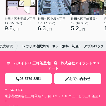
世田谷区太子堂２丁目
世田谷区上馬４丁目
世田谷区三軒茶屋１丁目
1K (25.63㎡)
1R (17.00㎡)
1K (16.00㎡)
1
9.8
6.3
5.2
万円
万円
万円
尻大橋駅
レガリス池尻大橋 ネット無料 礼金0 ダブルロック
ホームメイトFC三軒茶屋南口店 株式会社アイランドエス
テート
03-5779-8251
お問い合わせ
〒154-0024
東京都世田谷区三軒茶屋１丁目３３－１６ ニュービラ三軒茶屋1
Ｆ