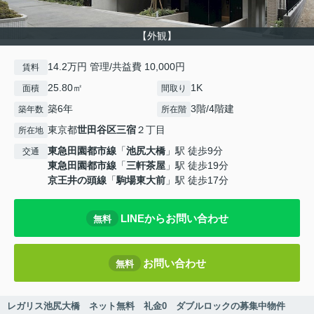
【外観】
14.2万円 管理/共益費 10,000円
賃料
25.80㎡
1K
面積
間取り
築6年
3階/4階建
築年数
所在階
東京都
世田谷区
三宿
２丁目
所在地
東急田園都市線
「
池尻大橋
」駅 徒歩9分
交通
東急田園都市線
「
三軒茶屋
」駅 徒歩19分
京王井の頭線
「
駒場東大前
」駅 徒歩17分
LINEからお問い合わせ
無料
お問い合わせ
無料
レガリス池尻大橋 ネット無料 礼金0 ダブルロックの募集中物件