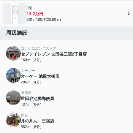
3階
14.2万円
3階 / 7.80坪(25.80㎡)
周辺施設
コンビニエンスストア
セブンイレブン 世田谷三宿2丁目店
169ｍ（3分）
スーパー
オーケー 池尻大橋店
294ｍ（4分）
郵便局
世田谷池尻郵便局
437ｍ（6分）
弁当
丼の丼丸 三宿店
582ｍ（8分）