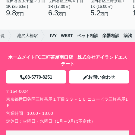
世田谷区太子堂２丁目
世田谷区上馬４丁目
世田谷区三軒茶屋１丁目
1K (25.63㎡)
1R (17.00㎡)
1K (16.00㎡)
1
9.8
6.3
5.2
万円
万円
万円
一覧
池尻大橋駅
IVY WEST ペット相談 楽器相談 築浅
ホームメイトFC三軒茶屋南口店 株式会社アイランドエス
テート
03-5779-8251
お問い合わせ
〒154-0024
東京都世田谷区三軒茶屋１丁目３３－１６ ニュービラ三軒茶屋1
Ｆ
営業時間：
10:00～18:00
定休日：
火曜日・水曜日（1月～3月は不定休）