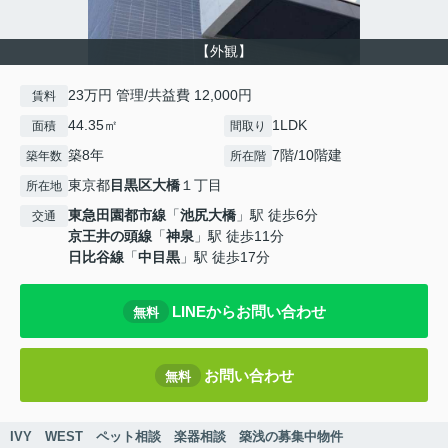
【外観】
23万円 管理/共益費 12,000円
賃料
44.35㎡
1LDK
面積
間取り
築8年
7階/10階建
築年数
所在階
東京都
目黒区
大橋
１丁目
所在地
東急田園都市線
「
池尻大橋
」駅 徒歩6分
交通
京王井の頭線
「
神泉
」駅 徒歩11分
日比谷線
「
中目黒
」駅 徒歩17分
LINEからお問い合わせ
無料
お問い合わせ
無料
IVY WEST ペット相談 楽器相談 築浅の募集中物件