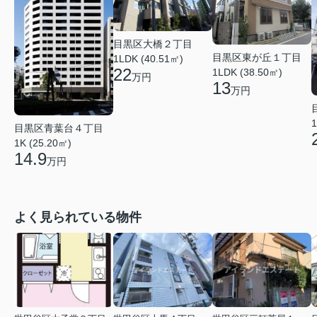
目黒区大橋２丁目
目黒区東が丘１丁目
1LDK (40.51㎡)
22
1LDK (38.50㎡)
万円
13
万円
1
目黒区青葉台４丁目
1K (25.20㎡)
14.9
万円
よく見られている物件