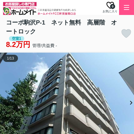
0
お気に入り
コーポ駒沢P-1 ネット無料 高層階 オ
ートロック
空室1
8.2万円
管理/共益費 -
1
/
13