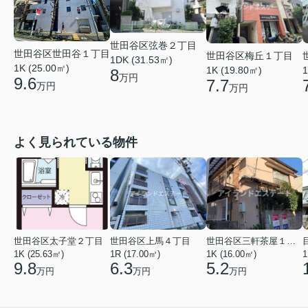
世田谷区弦巻２丁目
世田谷区世田谷１丁目
世田谷区梅丘１丁目
1DK (31.53㎡)
1K (25.00㎡)
1K (19.80㎡)
1
8
万円
9.6
7.7
万円
万円
よく見られている物件
世田谷区太子堂２丁目
世田谷区上馬４丁目
世田谷区三軒茶屋１丁目
1K (25.63㎡)
1R (17.00㎡)
1K (16.00㎡)
1
9.8
6.3
5.2
万円
万円
万円