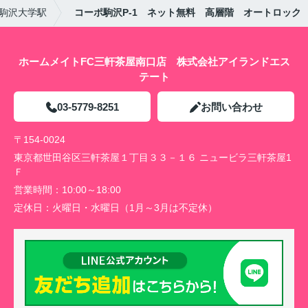
駒沢大学駅
コーポ駒沢P-1 ネット無料 高層階 オートロック
ホームメイトFC三軒茶屋南口店 株式会社アイランドエス
テート
03-5779-8251
お問い合わせ
〒154-0024
東京都世田谷区三軒茶屋１丁目３３－１６ ニュービラ三軒茶屋1
Ｆ
営業時間：
10:00～18:00
定休日：
火曜日・水曜日（1月～3月は不定休）