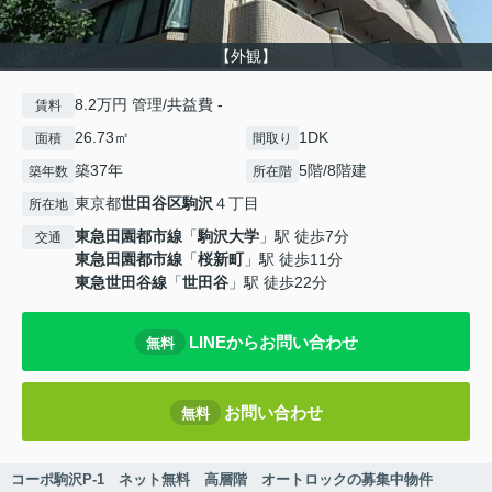
【外観】
8.2万円 管理/共益費 -
賃料
26.73㎡
1DK
面積
間取り
築37年
5階/8階建
築年数
所在階
東京都
世田谷区
駒沢
４丁目
所在地
東急田園都市線
「
駒沢大学
」駅 徒歩7分
交通
東急田園都市線
「
桜新町
」駅 徒歩11分
東急世田谷線
「
世田谷
」駅 徒歩22分
LINEからお問い合わせ
無料
お問い合わせ
無料
コーポ駒沢P-1 ネット無料 高層階 オートロックの募集中物件