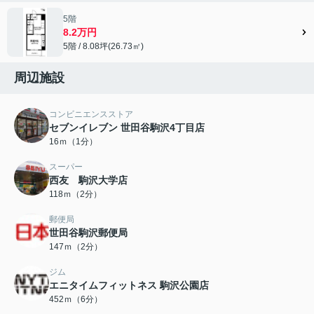
5階
8.2万円
5階 / 8.08坪(26.73㎡)
周辺施設
コンビニエンスストア
セブンイレブン 世田谷駒沢4丁目店
16ｍ（1分）
スーパー
西友 駒沢大学店
118ｍ（2分）
郵便局
世田谷駒沢郵便局
147ｍ（2分）
ジム
エニタイムフィットネス 駒沢公園店
452ｍ（6分）