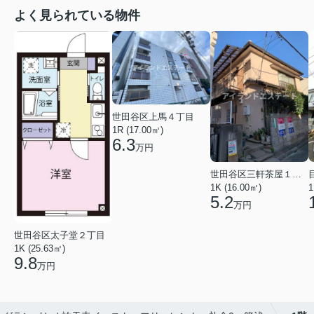
よく見られている物件
世田谷区上馬４丁目
1R (17.00㎡)
6.3
万円
世田谷区三軒茶屋１丁目
1K (16.00㎡)
1
5.2
万円
世田谷区太子堂２丁目
1K (25.63㎡)
9.8
万円