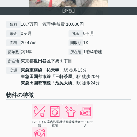
【外観】
10.7万円 管理/共益費 10,000円
賃料
0ヶ月
0ヶ月
敷金
礼金
20.47㎡
1K
面積
間取り
築1年
1階/4階建
築年数
所在階
東京都
世田谷区
下馬
１丁目
所在地
東急東横線
「
祐天寺
」駅 徒歩13分
交通
東急田園都市線
「
三軒茶屋
」駅 徒歩20分
東急田園都市線
「
池尻大橋
」駅 徒歩24分
物件の特徴
バストイレ
室内洗濯機
浴室乾燥機
オートロッ
別
置場
ク