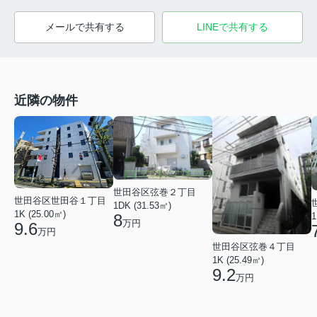
メールで共有する
LINEで共有する
近隣の物件
世田谷区弦巻２丁目
世田谷区世田谷１丁目
1DK (31.53㎡)
1K (25.00㎡)
8
1
万円
9.6
万円
世田谷区弦巻４丁目
1K (25.49㎡)
9.2
万円