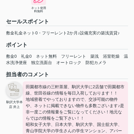
ネット使用
料無料
セールスポイント
敷金礼金ネット0・フリーレント2か月♪設備充実の築浅賃貸♪
ポイント
敷金0
礼金0
ネット無料
フリーレント
築浅
浴室乾燥
温
水洗浄便座
独立洗面台
オートロック
防犯カメラ
担当者のコメント
田園都市線の三軒茶屋、駒沢大学に2店舗で田園都市
線、世田谷線の情報を毎日入荷しております！！
地域密着でやっておりますので、交渉可能の物件
駒沢大学本
や、ネットに掲載できない物件も多数ございます♪是
店 井上
非一度この情報量をご覧になってください！地元な
らではの情報をご覧下さい！！
昭和女子大学、日本大学、駒沢大学、国士舘大学、
青山学院大学の学生さんの学生マンション、アパー