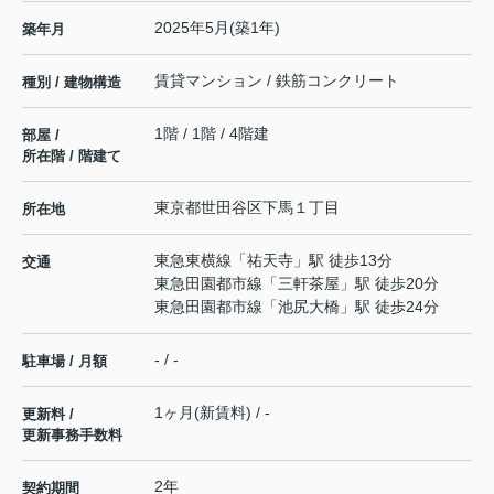
2025年5月(築1年)
築年月
賃貸マンション / 鉄筋コンクリート
種別 / 建物構造
1階 / 1階 / 4階建
部屋 /
所在階 / 階建て
東京都
世田谷区
下馬
１丁目
所在地
東急東横線
「
祐天寺
」駅 徒歩13分
交通
東急田園都市線
「
三軒茶屋
」駅 徒歩20分
東急田園都市線
「
池尻大橋
」駅 徒歩24分
- / -
駐車場 / 月額
1ヶ月(新賃料) / -
更新料 /
更新事務手数料
2年
契約期間