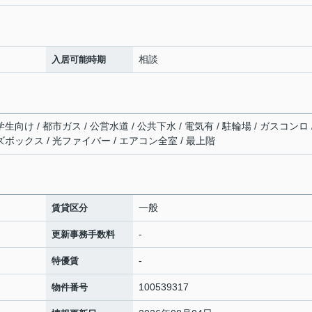
相談
入居可能時期
向け / 都市ガス / 公営水道 / 公共下水 / 電気有 / 駐輪場 / ガスコンロ 
ズボックス / 光ファイバー / エアコン全室 / 最上階
一般
賃貸区分
-
更新事務手数料
-
特優賃
100539317
物件番号