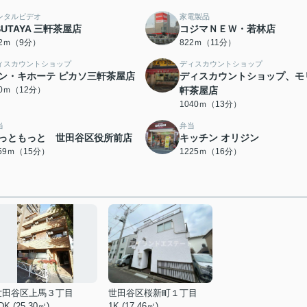
ンタルビデオ
家電製品
SUTAYA 三軒茶屋店
コジマＮＥＷ・若林店
02ｍ（9分）
822ｍ（11分）
ィスカウントショップ
ディスカウントショップ
ン・キホーテ ピカソ三軒茶屋店
ディスカウントショップ、モ
40ｍ（12分）
軒茶屋店
1040ｍ（13分）
当
弁当
っともっと 世田谷区役所前店
キッチン オリジン
159ｍ（15分）
1225ｍ（16分）
世田谷区上馬３丁目
世田谷区桜新町１丁目
DK (25.30㎡)
1K (17.46㎡)