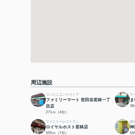
周辺施設
コンビニエンスストア
ス
ファミリーマート 世田谷若林一丁
ま
目店
3
271ｍ（4分）
ファミリーレストラン
総
ロイヤルホスト若林店
神
555ｍ（7分）
5