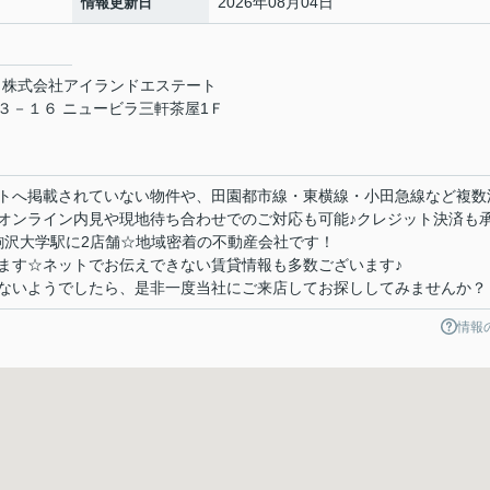
2026年08月04日
情報更新日
 株式会社アイランドエステート
３－１６ ニュービラ三軒茶屋1Ｆ
トへ掲載されていない物件や、田園都市線・東横線・小田急線など複数
オンライン内見や現地待ち合わせでのご対応も可能♪クレジット決済も
駒沢大学駅に2店舗☆地域密着の不動産会社です！
ます☆ネットでお伝えできない賃貸情報も多数ございます♪
ないようでしたら、是非一度当社にご来店してお探ししてみませんか？
情報