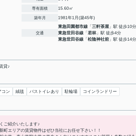
15.60㎡
専有面積
1981年1月(築45年)
築年月
東急田園都市線
「
三軒茶屋
」駅 徒歩10
東急世田谷線
「
若林
」駅 徒歩4分
交通
東急世田谷線
「
松陰神社前
」駅 徒歩14
賃貸♪
アコン
絨毯
バストイレあり
駐輪場
コインランドリー
くご紹介いたします♪
新町エリアの賃貸物件はぜひ当社にお任せ下さい！！