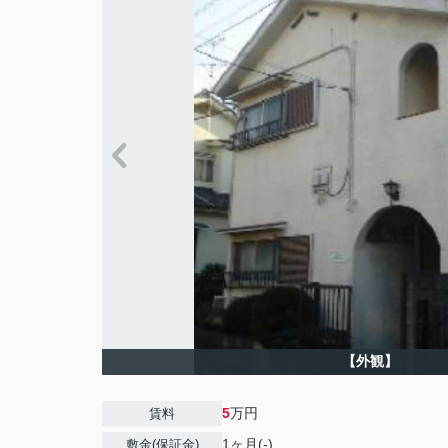
【外観】
5
万円
賃料
1ヶ月(-)
敷金(保証金)