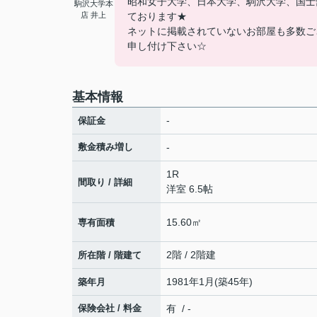
昭和女子大学、日本大学、駒沢大学、国士
駒沢大学本
店 井上
ております★
ネットに掲載されていないお部屋も多数ご
申し付け下さい☆
基本情報
-
保証金
敷金積み増し
-
1R
間取り / 詳細
洋室 6.5帖
15.60㎡
専有面積
2階 / 2階建
所在階 / 階建て
1981年1月(築45年)
築年月
保険会社 / 料金
有 / -