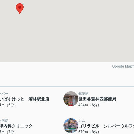
Google Ma
ーパー
郵便局
いばすけっと 若林駅北店
世田谷若林四郵便局
84ｍ（5分）
424ｍ（6分）
合病院
ジム
津内科クリニック
ゴリラビル シルバーウルフ
55ｍ（7分）
570ｍ（8分）