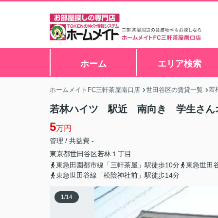
ホーム
エリア検索
若
ホームメイトFC三軒茶屋南口店
世田谷区の賃貸一覧
若林ハイツ 駅近 南向き 学生さん
5
万円
管理 / 共益費 -
東京都
世田谷区
若林
１丁目
東急田園都市線「三軒茶屋」駅徒歩10分
東急世田
東急世田谷線「松陰神社前」駅徒歩14分
1
/
14