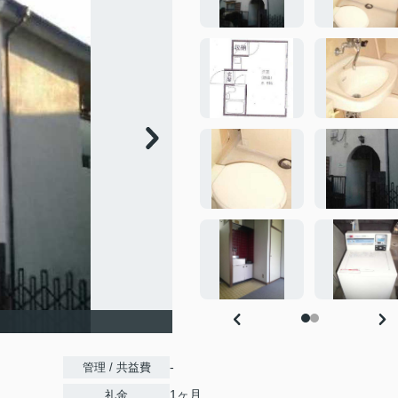
-
管理 / 共益費
1ヶ月
礼金