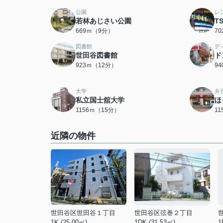
公園
レ
若林あじさい公園
T
669ｍ（9分）
7
図書館
デ
世田谷図書館
ド
923ｍ（12分）
9
大学
弁
私立国士舘大学
ほ
1156ｍ（15分）
1
近隣の物件
世田谷区世田谷１丁目
世田谷区弦巻２丁目
1K (25.00㎡)
1DK (31.53㎡)
1