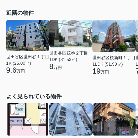
近隣の物件
世田谷区弦巻２丁目
世田谷区世田谷１丁目
世田谷区桜新町１丁目
1DK (31.53㎡)
1K (25.00㎡)
1LDK (51.99㎡)
1
8
万円
9.6
19
万円
万円
よく見られている物件