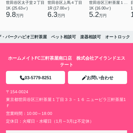
世田谷区太子堂２丁目
世田谷区上馬４丁目
世田谷区三軒茶屋１丁目
1K (25.63㎡)
1R (17.00㎡)
1K (16.00㎡)
1
9.8
6.3
5.2
万円
万円
万円
ザ・パークハビオ三軒茶屋 ペット相談可 楽器相談可 オートロック
ホームメイトFC三軒茶屋南口店 株式会社アイランドエス
テート
03-5779-8251
お問い合わせ
〒154-0024
東京都世田谷区三軒茶屋１丁目３３－１６ ニュービラ三軒茶屋1
Ｆ
営業時間：
10:00～18:00
定休日：
火曜日・水曜日（1月～3月は不定休）