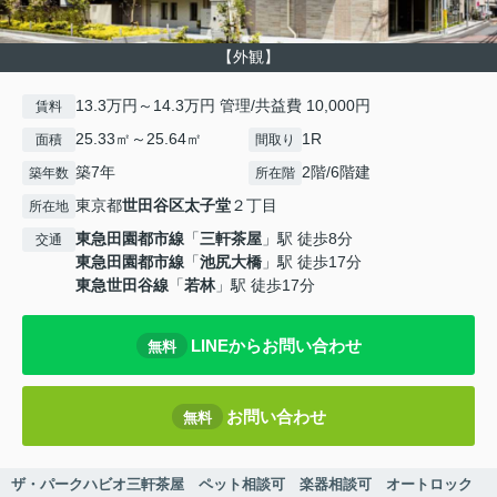
【外観】
13.3万円～14.3万円 管理/共益費 10,000円
賃料
25.33㎡～25.64㎡
1R
面積
間取り
築7年
2階/6階建
築年数
所在階
東京都
世田谷区
太子堂
２丁目
所在地
東急田園都市線
「
三軒茶屋
」駅 徒歩8分
交通
東急田園都市線
「
池尻大橋
」駅 徒歩17分
東急世田谷線
「
若林
」駅 徒歩17分
LINEからお問い合わせ
無料
お問い合わせ
無料
ザ・パークハビオ三軒茶屋 ペット相談可 楽器相談可 オートロック