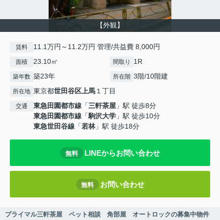
【外観】
11.1万円～11.2万円 管理/共益費 8,000円
賃料
23.10㎡
1R
面積
間取り
築23年
3階/10階建
築年数
所在階
東京都
世田谷区
上馬
１丁目
所在地
東急田園都市線
「
三軒茶屋
」駅 徒歩8分
交通
東急田園都市線
「
駒沢大学
」駅 徒歩10分
東急世田谷線
「
若林
」駅 徒歩18分
LINEからお問い合わせ
無料
お問い合わせ
無料
プライマル三軒茶屋 ペット相談 角部屋 オートロックの募集中物件