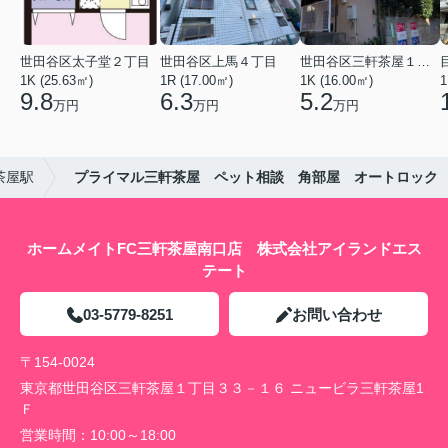
世田谷区太子堂２丁目
世田谷区上馬４丁目
世田谷区三軒茶屋１丁目
1K (25.63㎡)
1R (17.00㎡)
1K (16.00㎡)
1
9.8
6.3
5.2
万円
万円
万円
茶屋駅
プライマル三軒茶屋 ペット相談 角部屋 オートロック
ホームメイトFC三軒茶屋南口店 株式会社アイランドエス
テート
03-5779-8251
お問い合わせ
〒154-0024
東京都世田谷区三軒茶屋１丁目３３－１６ ニュービラ三軒茶屋1
Ｆ
営業時間：
10:00～18:00