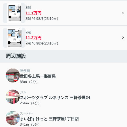
3階
11.1万円
3階 / 6.98坪(23.10㎡)
7階
11.2万円
7階 / 6.98坪(23.10㎡)
周辺施設
郵便局
世田谷上馬一郵便局
88ｍ（2分）
ジム
スポーツクラブ ルネサンス 三軒茶屋24
254ｍ（4分）
スーパー
まいばすけっと 三軒茶屋1丁目店
341ｍ（5分）