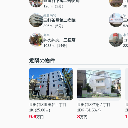
世田谷下馬二郵便局
世
126ｍ（2分）
3
総合病院
駅
三軒茶屋第二病院
三
396ｍ（5分）
5
弁当
家
丼の丼丸 三宿店
コ
1088ｍ（14分）
2
近隣の物件
世田谷区世田谷１丁目
世田谷区弦巻２丁目
1K (25.00㎡)
1DK (31.53㎡)
2
9.6
8
1
万円
万円