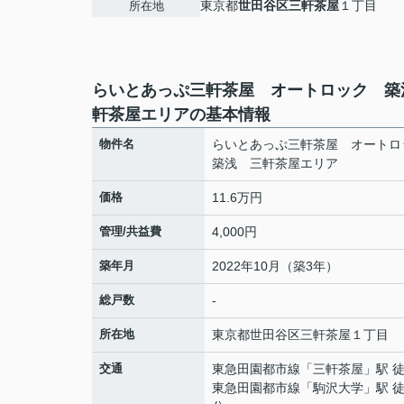
東京都
世田谷区
三軒茶屋
１丁目
所在地
らいとあっぷ三軒茶屋 オートロック 築
軒茶屋エリアの基本情報
物件名
らいとあっぷ三軒茶屋 オート
築浅 三軒茶屋エリア
価格
11.6万円
管理/共益費
4,000円
築年月
2022年10月（築3年）
総戸数
-
所在地
東京都
世田谷区
三軒茶屋
１丁目
交通
東急田園都市線
「
三軒茶屋
」駅 
東急田園都市線
「
駒沢大学
」駅 徒