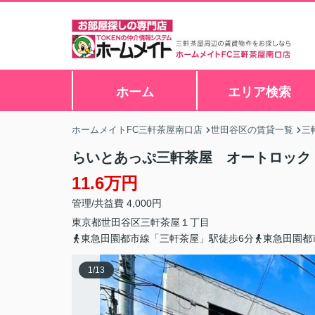
ホーム
エリア検索
ホームメイトFC三軒茶屋南口店
世田谷区の賃貸一覧
三
らいとあっぷ三軒茶屋 オートロック
11.6万円
管理/共益費 4,000円
東京都
世田谷区
三軒茶屋
１丁目
東急田園都市線「三軒茶屋」駅徒歩6分
東急田園都
1
/
13