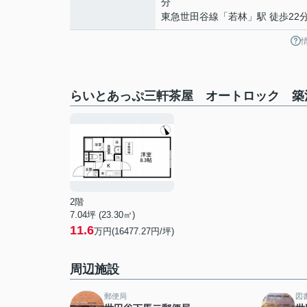
分
東急世田谷線
「
若林
」駅 徒歩22
らいとあっぷ三軒茶屋 オートロック 築
2階
7.04坪 (23.30㎡)
11.6
万円(16477.27円/坪)
周辺施設
郵便局
図