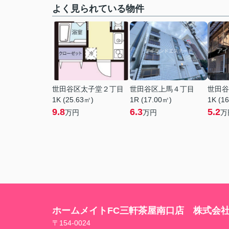
よく見られている物件
世田谷区太子堂２丁目
世田谷区上馬４丁目
世田谷
1K (25.63㎡)
1R (17.00㎡)
1K (1
9.8
6.3
5.2
万円
万円
万
ホームメイトFC三軒茶屋南口店 株式会
〒154-0024