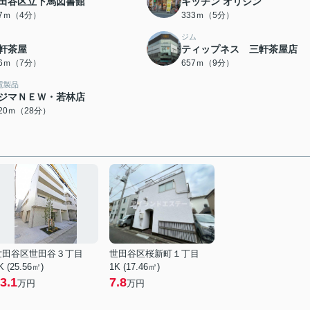
田谷区立下馬図書館
キッチン オリジン
07ｍ（4分）
333ｍ（5分）
ジム
軒茶屋
ティップネス 三軒茶屋店
26ｍ（7分）
657ｍ（9分）
電製品
ジマＮＥＷ・若林店
220ｍ（28分）
世田谷区世田谷３丁目
世田谷区桜新町１丁目
K (25.56㎡)
1K (17.46㎡)
3.1
7.8
万円
万円