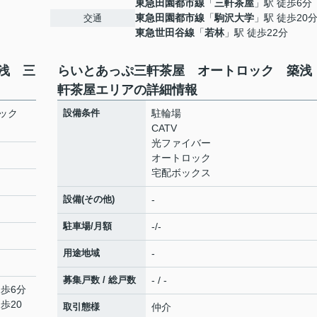
東急田園都市線
「
三軒茶屋
」駅 徒歩6分
東急田園都市線
「
駒沢大学
」駅 徒歩20
交通
東急世田谷線
「
若林
」駅 徒歩22分
浅 三
らいとあっぷ三軒茶屋 オートロック 築浅
軒茶屋エリアの詳細情報
ロック
設備条件
駐輪場
CATV
光ファイバー
オートロック
宅配ボックス
設備(その他)
-
駐車場/月額
-/-
用途地域
-
募集戸数 / 総戸数
- / -
徒歩6分
歩20
取引態様
仲介