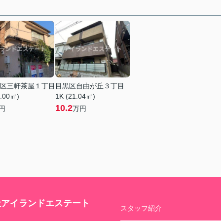
区三軒茶屋１丁目
目黒区自由が丘３丁目
6.00㎡)
1K (21.04㎡)
10.2
円
万円
社アイランドエステート
スタッフ紹介