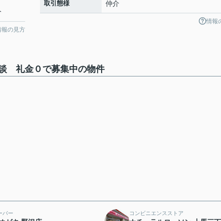
取引態様
仲介
分
情報
情報の見方
談 礼金０で募集中の物件
ーパー
コンビニエンスストア