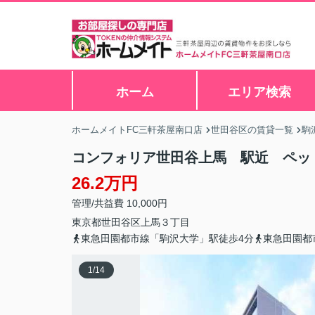
ホーム
エリア検索
ホームメイトFC三軒茶屋南口店
世田谷区の賃貸一覧
駒
コンフォリア世田谷上馬 駅近 ペッ
26.2万円
管理/共益費 10,000円
東京都
世田谷区
上馬
３丁目
東急田園都市線「駒沢大学」駅徒歩4分
東急田園都
1
/
14