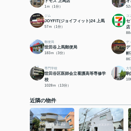
トモズ 上馬店
オ
1ｍ（1分）
5
ジム
コ
JOYFIT(ジョイフィット)24 上馬
セ
57ｍ（1分）
店
8
郵便局
デ
世田谷上馬郵便局
デ
183ｍ（3分）
軒
8
専門学校
大
世田谷区医師会立看護高等専修学
駒
校
1
1028ｍ（13分）
近隣の物件