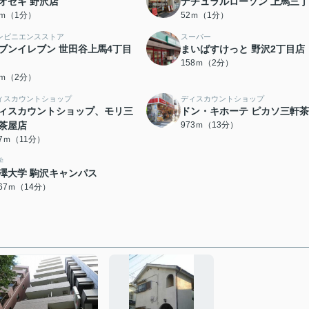
オゼキ 野沢店
ナチュラルローソン 上馬三
2ｍ（1分）
52ｍ（1分）
ンビニエンスストア
スーパー
ブンイレブン 世田谷上馬4丁目
まいばすけっと 野沢2丁目店
158ｍ（2分）
8ｍ（2分）
ィスカウントショップ
ディスカウントショップ
ィスカウントショップ、モリ三
ドン・キホーテ ピカソ三軒
茶屋店
973ｍ（13分）
67ｍ（11分）
学
澤大学 駒沢キャンパス
067ｍ（14分）