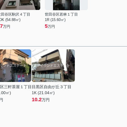
世田谷区駒沢４丁目
世田谷区若林１丁目
DK (54.88㎡)
1R (15.60㎡)
7
5
万円
万円
区三軒茶屋１丁目
目黒区自由が丘３丁目
6.00㎡)
1K (21.04㎡)
10.2
円
万円