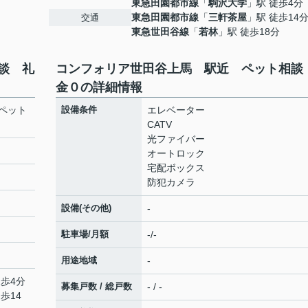
東急田園都市線
「
駒沢大学
」駅 徒歩4分
東急田園都市線
「
三軒茶屋
」駅 徒歩14
交通
東急世田谷線
「
若林
」駅 徒歩18分
談 礼
コンフォリア世田谷上馬 駅近 ペット相談
金０の詳細情報
ペット
設備条件
エレベーター
CATV
光ファイバー
オートロック
宅配ボックス
防犯カメラ
設備(その他)
-
駐車場/月額
-/-
用途地域
-
徒歩4分
募集戸数 / 総戸数
- / -
歩14