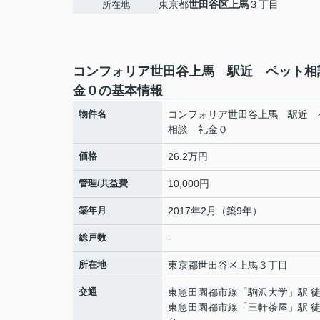
東京都
世田谷区
上馬
３丁目
所在地
コンフォリア世田谷上馬 駅近 ペット相
金０の基本情報
物件名
コンフォリア世田谷上馬 駅近 
相談 礼金０
価格
26.2万円
管理/共益費
10,000円
築年月
2017年2月（築9年）
総戸数
-
所在地
東京都
世田谷区
上馬
３丁目
交通
東急田園都市線
「
駒沢大学
」駅 
東急田園都市線
「
三軒茶屋
」駅 徒