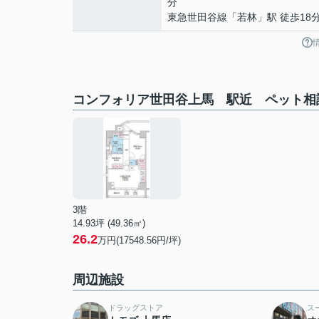
分
東急世田谷線
「
若林
」駅 徒歩18
コンフォリア世田谷上馬 駅近 ペット相
3階
14.93坪 (49.36㎡)
26.2
万円(17548.56円/坪)
周辺施設
ドラッグストア
ス