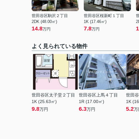
世田谷区駒沢２丁目
世田谷区桜新町１丁目
2DK (48.00㎡)
1K (17.46㎡)
2
14.8
7.8
1
万円
万円
よく見られている物件
世田谷区太子堂２丁目
世田谷区上馬４丁目
世田谷
1K (25.63㎡)
1R (17.00㎡)
1K (1
9.8
6.3
5.2
万円
万円
万