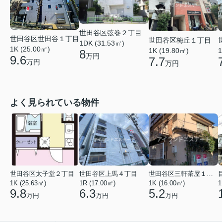
世田谷区弦巻２丁目
世田谷区世田谷１丁目
世田谷区梅丘１丁目
1DK (31.53㎡)
1K (25.00㎡)
1K (19.80㎡)
1
8
万円
9.6
7.7
万円
万円
よく見られている物件
世田谷区太子堂２丁目
世田谷区上馬４丁目
世田谷区三軒茶屋１丁目
1K (25.63㎡)
1R (17.00㎡)
1K (16.00㎡)
1
9.8
6.3
5.2
万円
万円
万円