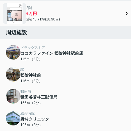
2階
6万円
2階 / 5.71坪(18.90㎡)
周辺施設
ドラッグストア
ココカラファイン 松陰神社駅前店
115ｍ（2分）
駅
松陰神社前
116ｍ（2分）
郵便局
世田谷若林三郵便局
156ｍ（2分）
総合病院
野村クリニック
195ｍ（3分）