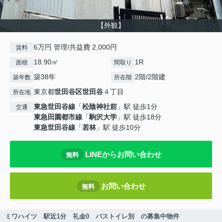
【外観】
6万円 管理/共益費 2,000円
賃料
18.90㎡
1R
面積
間取り
築38年
2階/2階建
築年数
所在階
東京都
世田谷区
世田谷
４丁目
所在地
東急世田谷線
「
松陰神社前
」駅 徒歩1分
交通
東急田園都市線
「
駒沢大学
」駅 徒歩18分
東急世田谷線
「
若林
」駅 徒歩10分
LINEからお問い合わせ
無料
お問い合わせ
無料
ミワハイツ 駅近1分 礼金0 バストイレ別 の募集中物件