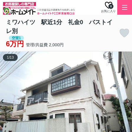
0
お気に入り
ミワハイツ 駅近1分 礼金0 バストイ
レ別
空室1
6万円
管理/共益費 2,000円
1
/
13