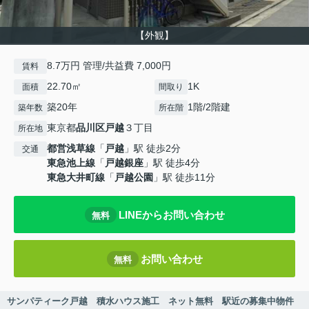
【外観】
8.7万円 管理/共益費 7,000円
賃料
22.70㎡
1K
面積
間取り
築20年
1階/2階建
築年数
所在階
東京都
品川区
戸越
３丁目
所在地
都営浅草線
「
戸越
」駅 徒歩2分
交通
東急池上線
「
戸越銀座
」駅 徒歩4分
東急大井町線
「
戸越公園
」駅 徒歩11分
LINEからお問い合わせ
無料
お問い合わせ
無料
サンパティーク戸越 積水ハウス施工 ネット無料 駅近の募集中物件