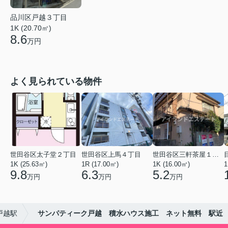
品川区戸越３丁目
1K (20.70㎡)
8.6
万円
よく見られている物件
世田谷区太子堂２丁目
世田谷区上馬４丁目
世田谷区三軒茶屋１丁目
1K (25.63㎡)
1R (17.00㎡)
1K (16.00㎡)
1
9.8
6.3
5.2
万円
万円
万円
戸越駅
サンパティーク戸越 積水ハウス施工 ネット無料 駅近