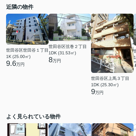
近隣の物件
世田谷区弦巻２丁目
世田谷区世田谷１丁目
1DK (31.53㎡)
1K (25.00㎡)
1
8
万円
9.6
万円
世田谷区上馬３丁目
1DK (25.30㎡)
9
万円
よく見られている物件