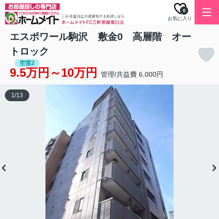
0
お気に入り
エスポワール駒沢 敷金0 高層階 オー
トロック
空室2
9.5万円～10万円
管理/共益費 6,000円
1
/
13