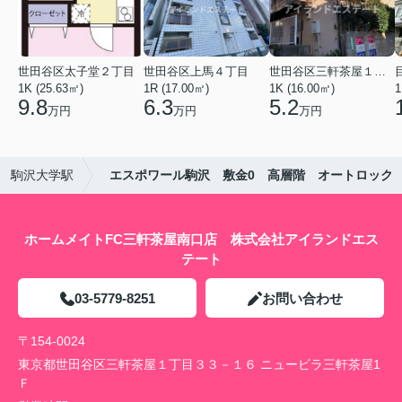
世田谷区太子堂２丁目
世田谷区上馬４丁目
世田谷区三軒茶屋１丁目
1K (25.63㎡)
1R (17.00㎡)
1K (16.00㎡)
1
9.8
6.3
5.2
万円
万円
万円
駒沢大学駅
エスポワール駒沢 敷金0 高層階 オートロック
ホームメイトFC三軒茶屋南口店 株式会社アイランドエス
テート
03-5779-8251
お問い合わせ
〒154-0024
東京都世田谷区三軒茶屋１丁目３３－１６ ニュービラ三軒茶屋1
Ｆ