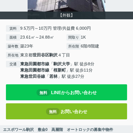
【外観】
9.5万円～10万円 管理/共益費 6,000円
賃料
23.61㎡～24.88㎡
1K
面積
間取り
築23年
6階/8階建
築年数
所在階
東京都
世田谷区
駒沢
４丁目
所在地
東急田園都市線
「
駒沢大学
」駅 徒歩8分
交通
東急田園都市線
「
桜新町
」駅 徒歩11分
東急世田谷線
「
若林
」駅 徒歩27分
LINEからお問い合わせ
無料
お問い合わせ
無料
エスポワール駒沢 敷金0 高層階 オートロックの募集中物件