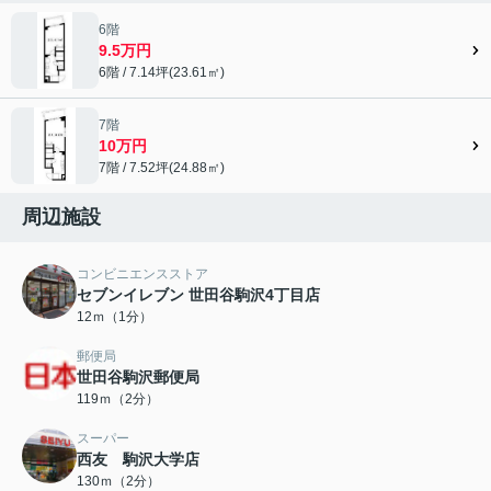
6階
9.5万円
6階 / 7.14坪(23.61㎡)
7階
10万円
7階 / 7.52坪(24.88㎡)
周辺施設
コンビニエンスストア
セブンイレブン 世田谷駒沢4丁目店
12ｍ（1分）
郵便局
世田谷駒沢郵便局
119ｍ（2分）
スーパー
西友 駒沢大学店
130ｍ（2分）