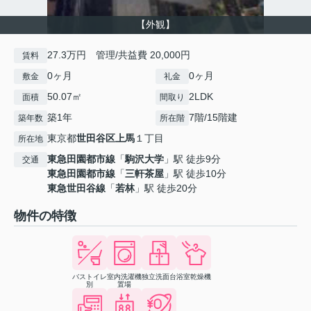
【外観】
27.3万円 管理/共益費 20,000円
賃料
0ヶ月
0ヶ月
敷金
礼金
50.07㎡
2LDK
面積
間取り
築1年
7階/15階建
築年数
所在階
東京都
世田谷区
上馬
１丁目
所在地
東急田園都市線
「
駒沢大学
」駅 徒歩9分
交通
東急田園都市線
「
三軒茶屋
」駅 徒歩10分
東急世田谷線
「
若林
」駅 徒歩20分
物件の特徴
バストイレ
室内洗濯機
独立洗面台
浴室乾燥機
別
置場