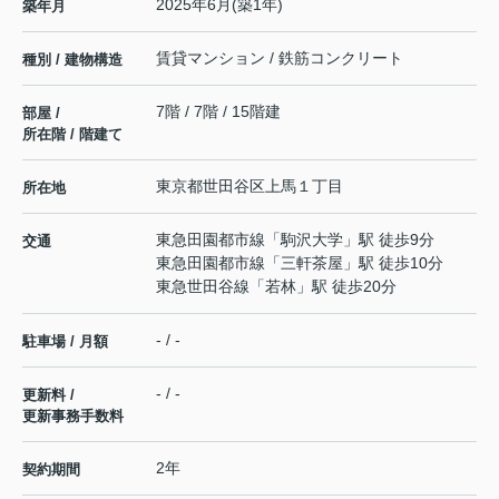
2025年6月(築1年)
築年月
賃貸マンション / 鉄筋コンクリート
種別 / 建物構造
7階 / 7階 / 15階建
部屋 /
所在階 / 階建て
東京都
世田谷区
上馬
１丁目
所在地
東急田園都市線
「
駒沢大学
」駅 徒歩9分
交通
東急田園都市線
「
三軒茶屋
」駅 徒歩10分
東急世田谷線
「
若林
」駅 徒歩20分
- / -
駐車場 / 月額
- / -
更新料 /
更新事務手数料
2年
契約期間