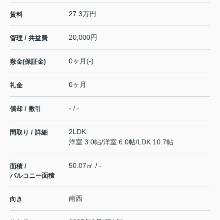
27.3万円
賃料
20,000円
管理 / 共益費
0ヶ月(-)
敷金(保証金)
0ヶ月
礼金
- / -
償却 / 敷引
2LDK
間取り / 詳細
洋室 3.0帖
/
洋室 6.0帖
/
LDK 10.7帖
50.07㎡ / -
面積 /
バルコニー面積
南西
向き