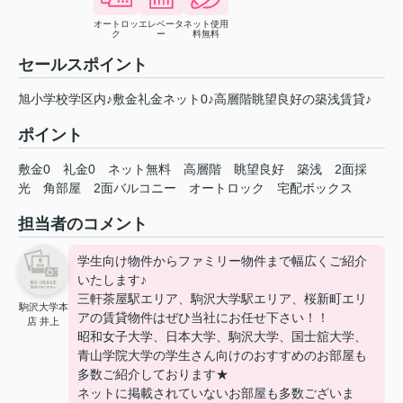
オートロッ
エレベータ
ネット使用
ク
ー
料無料
セールスポイント
旭小学校学区内♪敷金礼金ネット0♪高層階眺望良好の築浅賃貸♪
ポイント
敷金0
礼金0
ネット無料
高層階
眺望良好
築浅
2面採
光
角部屋
2面バルコニー
オートロック
宅配ボックス
担当者のコメント
学生向け物件からファミリー物件まで幅広くご紹介
いたします♪
三軒茶屋駅エリア、駒沢大学駅エリア、桜新町エリ
駒沢大学本
アの賃貸物件はぜひ当社にお任せ下さい！！
店 井上
昭和女子大学、日本大学、駒沢大学、国士舘大学、
青山学院大学の学生さん向けのおすすめのお部屋も
多数ご紹介しております★
ネットに掲載されていないお部屋も多数ございま