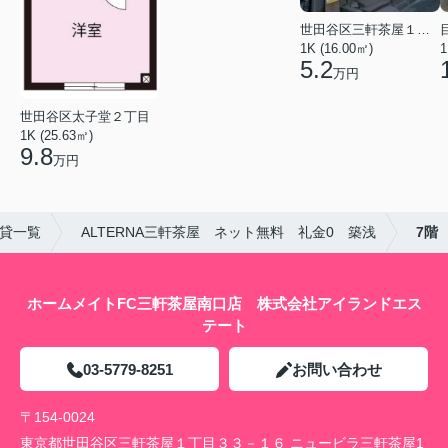
世田谷区三軒茶屋１丁目
1K (16.00㎡)
1
5.2
万円
世田谷区太子堂２丁目
1K (25.63㎡)
9.8
万円
貸一覧
ALTERNA三軒茶屋 ネット無料 礼金0 築浅
7階
ホームメイトFC三軒茶屋南口店 株式会社アイランドエス
テート
03-5779-8251
お問い合わせ
〒154-0024
東京都世田谷区三軒茶屋１丁目３３－１６ ニュービラ三軒茶屋1