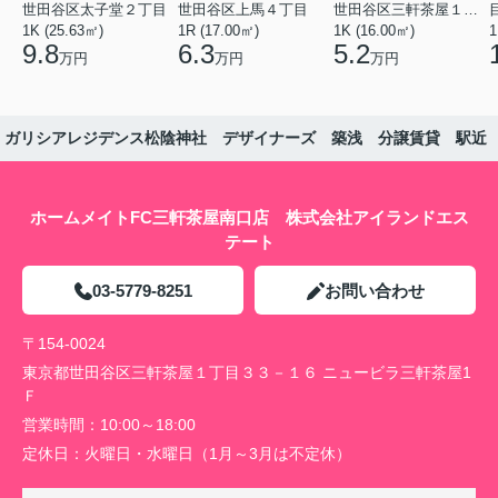
世田谷区太子堂２丁目
世田谷区上馬４丁目
世田谷区三軒茶屋１丁目
1K (25.63㎡)
1R (17.00㎡)
1K (16.00㎡)
1
9.8
6.3
5.2
万円
万円
万円
ガリシアレジデンス松陰神社 デザイナーズ 築浅 分譲賃貸 駅近
ホームメイトFC三軒茶屋南口店 株式会社アイランドエス
テート
03-5779-8251
お問い合わせ
〒154-0024
東京都世田谷区三軒茶屋１丁目３３－１６ ニュービラ三軒茶屋1
Ｆ
営業時間：
10:00～18:00
定休日：
火曜日・水曜日（1月～3月は不定休）