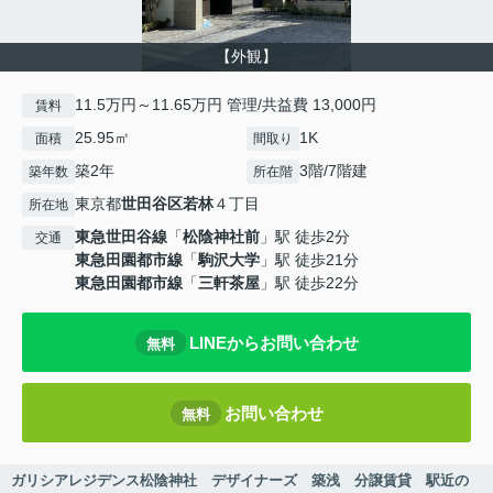
【外観】
11.5万円～11.65万円 管理/共益費 13,000円
賃料
25.95㎡
1K
面積
間取り
築2年
3階/7階建
築年数
所在階
東京都
世田谷区
若林
４丁目
所在地
東急世田谷線
「
松陰神社前
」駅 徒歩2分
交通
東急田園都市線
「
駒沢大学
」駅 徒歩21分
東急田園都市線
「
三軒茶屋
」駅 徒歩22分
LINEからお問い合わせ
無料
お問い合わせ
無料
ガリシアレジデンス松陰神社 デザイナーズ 築浅 分譲賃貸 駅近の