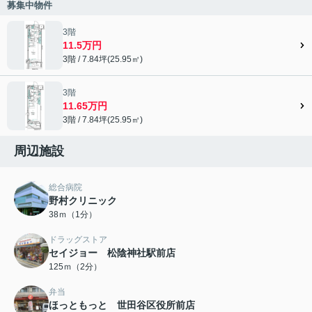
募集中物件
3階
11.5万円
3階 / 7.84坪(25.95㎡)
3階
11.65万円
3階 / 7.84坪(25.95㎡)
周辺施設
総合病院
野村クリニック
38ｍ（1分）
ドラッグストア
セイジョー 松陰神社駅前店
125ｍ（2分）
弁当
ほっともっと 世田谷区役所前店