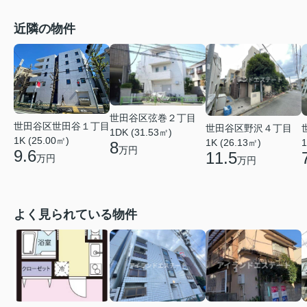
近隣の物件
世田谷区弦巻２丁目
世田谷区世田谷１丁目
世田谷区野沢４丁目
1DK (31.53㎡)
1K (25.00㎡)
1K (26.13㎡)
1
8
万円
9.6
11.5
万円
万円
よく見られている物件