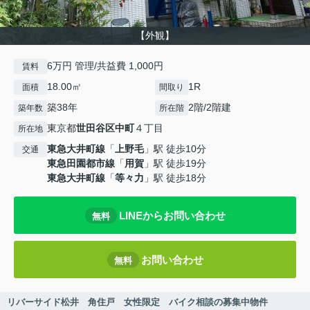
【外観】
6万円 管理/共益費 1,000円
賃料
18.00㎡
1R
面積
間取り
築38年
2階/2階建
築年数
所在階
東京都
世田谷区
中町
４丁目
所在地
東急大井町線
「
上野毛
」駅 徒歩10分
交通
東急田園都市線
「
用賀
」駅 徒歩19分
東急大井町線
「
等々力
」駅 徒歩18分
LINEからお問い合わせ
無料
お問い合わせ
無料
リバーサイド松井 角住戸 女性限定 バイク相談の募集中物件