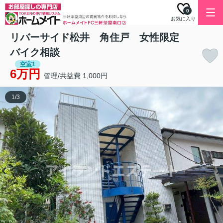
0
お気に入り
リバーサイド松井 角住戸 女性限定
バイク相談
空室1
6万円
管理/共益費 1,000円
1
/
3