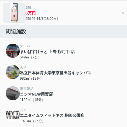
2階
6万円
2階 / 5.44坪(18.00㎡)
周辺施設
スーパー
まいばすけっと 上野毛4丁目店
549ｍ（7分）
大学
私立日本体育大学東京世田谷キャンパス
982ｍ（13分）
家電製品
コジマNEW用賀店
1122ｍ（15分）
ジム
エニタイムフィットネス 駒沢公園店
1973ｍ（25分）