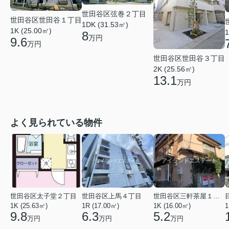
世田谷区弦巻２丁目
世田谷区世田谷１丁目
1DK (31.53㎡)
1K (25.00㎡)
1
8
万円
9.6
万円
世田谷区世田谷３丁目
2K (25.56㎡)
13.1
万円
よく見られている物件
世田谷区太子堂２丁目
世田谷区上馬４丁目
世田谷区三軒茶屋１丁目
1K (25.63㎡)
1R (17.00㎡)
1K (16.00㎡)
1
9.8
6.3
5.2
万円
万円
万円