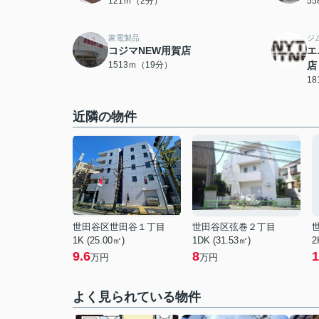
121ｍ（2分）
5
家電製品
ジ
コジマNEW用賀店
エ
1513ｍ（19分）
店
1
近隣の物件
世田谷区世田谷１丁目
世田谷区弦巻２丁目
1K (25.00㎡)
1DK (31.53㎡)
2
9.6
8
1
万円
万円
よく見られている物件