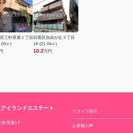
区三軒茶屋１丁目
目黒区自由が丘３丁目
6.00㎡)
1K (21.04㎡)
10.2
円
万円
社アイランドエステート
スタッフ紹介
三軒茶屋1Ｆ
お客様の声