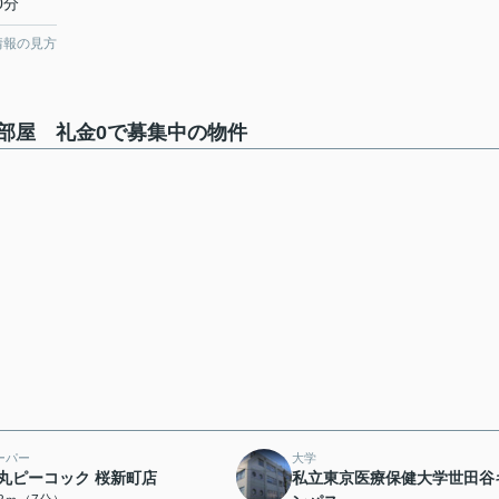
0分
情報の見方
部屋 礼金0で募集中の物件
ーパー
大学
丸ピーコック 桜新町店
私立東京医療保健大学世田谷