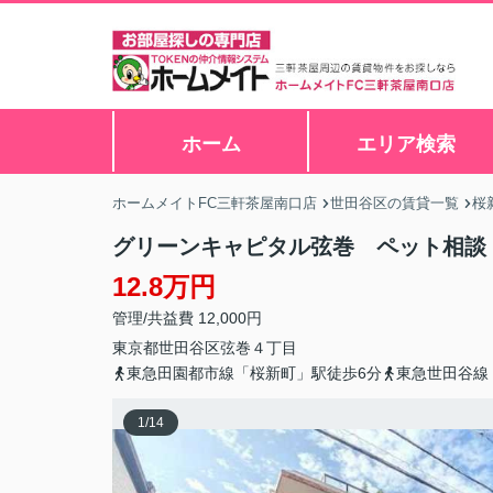
ホーム
エリア検索
ホームメイトFC三軒茶屋南口店
世田谷区の賃貸一覧
桜
グリーンキャピタル弦巻 ペット相談
12.8万円
管理/共益費 12,000円
東京都
世田谷区
弦巻
４丁目
東急田園都市線「桜新町」駅徒歩6分
東急世田谷線
1
/
14