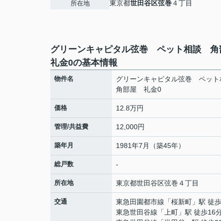
東京都
世田谷区
弦巻
４丁目
所在地
グリーンキャピタル弦巻 ペット相談 
礼金0の基本情報
物件名
グリーンキャピタル弦巻 ペッ
角部屋 礼金0
価格
12.8万円
管理/共益費
12,000円
築年月
1981年7月（築45年）
総戸数
-
所在地
東京都
世田谷区
弦巻
４丁目
交通
東急田園都市線
「
桜新町
」駅 徒歩
東急世田谷線
「
上町
」駅 徒歩16