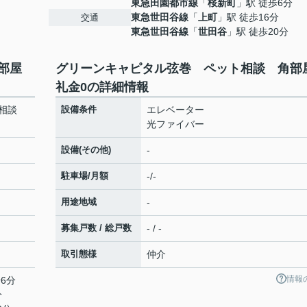
東急田園都市線
「
桜新町
」駅 徒歩6分
東急世田谷線
「
上町
」駅 徒歩16分
交通
東急世田谷線
「
世田谷
」駅 徒歩20分
角部屋
グリーンキャピタル弦巻 ペット相談 角
礼金0の詳細情報
ト相談
設備条件
エレベーター
光ファイバー
設備(その他)
-
駐車場/月額
-/-
用途地域
-
募集戸数 / 総戸数
- / -
取引態様
仲介
情報
6分
分