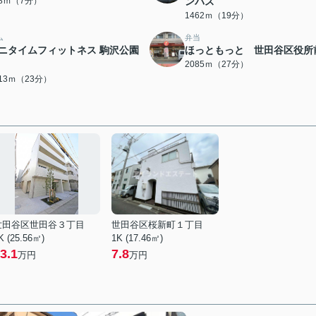
58ｍ（7分）
ンパス
1462ｍ（19分）
ム
弁当
ニタイムフィットネス 駒沢公園
ほっともっと 世田谷区役所
2085ｍ（27分）
813ｍ（23分）
世田谷区世田谷３丁目
世田谷区桜新町１丁目
K (25.56㎡)
1K (17.46㎡)
3.1
7.8
万円
万円