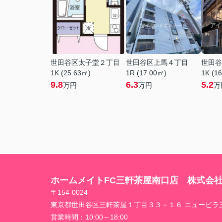
世田谷区太子堂２丁目
世田谷区上馬４丁目
世田谷
1K (25.63㎡)
1R (17.00㎡)
1K (1
9.8
6.3
5.2
万円
万円
万
ホームメイトFC三軒茶屋南口店 株式会
〒154-0024
東京都世田谷区三軒茶屋１丁目３３－１６ ニュービラ
営業時間：
10:00～18:00