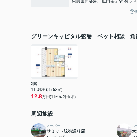
東急世田谷線
「
世田谷
」駅 徒歩2
グリーンキャピタル弦巻 ペット相談 角
3階
11.04坪 (36.52㎡)
12.8
万円(11594.2円/坪)
周辺施設
スーパー
ス
サミット弦巻通り店
大