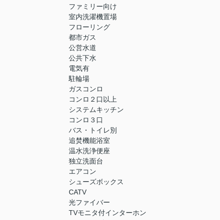
ファミリー向け
室内洗濯機置場
フローリング
都市ガス
公営水道
公共下水
電気有
駐輪場
ガスコンロ
コンロ２口以上
システムキッチン
コンロ３口
バス・トイレ別
追焚機能浴室
温水洗浄便座
独立洗面台
エアコン
シューズボックス
CATV
光ファイバー
TVモニタ付インターホン