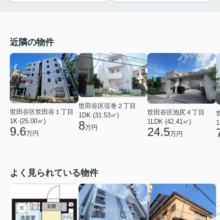
近隣の物件
世田谷区弦巻２丁目
世田谷区世田谷１丁目
世田谷区池尻４丁目
1DK (31.53㎡)
1K (25.00㎡)
1LDK (42.41㎡)
8
1
万円
9.6
24.5
万円
万円
よく見られている物件