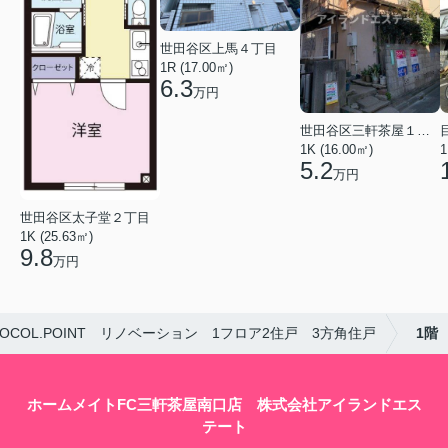
世田谷区上馬４丁目
1R (17.00㎡)
6.3
万円
世田谷区三軒茶屋１丁目
1K (16.00㎡)
1
5.2
万円
世田谷区太子堂２丁目
1K (25.63㎡)
9.8
万円
COCOL.POINT リノベーション 1フロア2住戸 3方角住戸
1階
ホームメイトFC三軒茶屋南口店 株式会社アイランドエス
テート