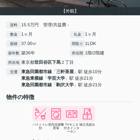
【外観】
15.5万円 管理/共益費 -
賃料
1ヶ月
1ヶ月
敷金
礼金
37.00㎡
1LDK
面積
間取り
築36年
1階/2階建
築年数
所在階
東京都
世田谷区
下馬
２丁目
所在地
東急田園都市線
「
三軒茶屋
」駅 徒歩10分
交通
東急東横線
「
学芸大学
」駅 徒歩21分
東急田園都市線
「
駒沢大学
」駅 徒歩21分
物件の特徴
バストイレ
室内洗濯機
TVモニタ
独立洗面台
別
置場
付きインタ
ーホン