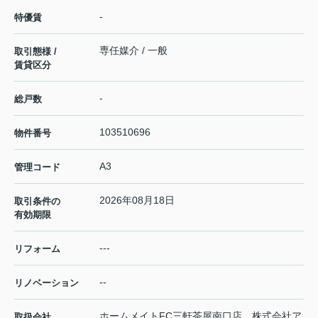
-
特優賃
専任媒介 / 一般
取引態様 /
賃貸区分
-
総戸数
103510696
物件番号
A3
管理コード
2026年08月18日
取引条件の
有効期限
---
リフォーム
--
リノベーション
ホームメイトFC三軒茶屋南口店 株式会社ア
取扱会社