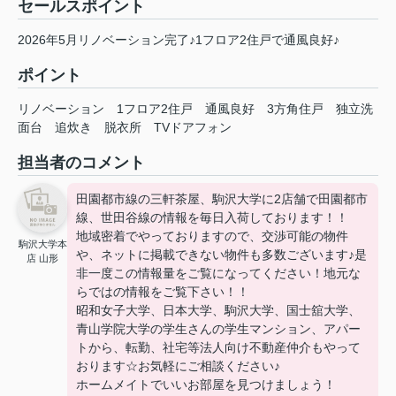
セールスポイント
2026年5月リノベーション完了♪1フロア2住戸で通風良好♪
ポイント
リノベーション
1フロア2住戸
通風良好
3方角住戸
独立洗
面台
追炊き
脱衣所
TVドアフォン
担当者のコメント
田園都市線の三軒茶屋、駒沢大学に2店舗で田園都市
線、世田谷線の情報を毎日入荷しております！！
地域密着でやっておりますので、交渉可能の物件
駒沢大学本
や、ネットに掲載できない物件も多数ございます♪是
店 山形
非一度この情報量をご覧になってください！地元な
らではの情報をご覧下さい！！
昭和女子大学、日本大学、駒沢大学、国士舘大学、
青山学院大学の学生さんの学生マンション、アパー
トから、転勤、社宅等法人向け不動産仲介もやって
おります☆お気軽にご相談ください♪
ホームメイトでいいお部屋を見つけましょう！