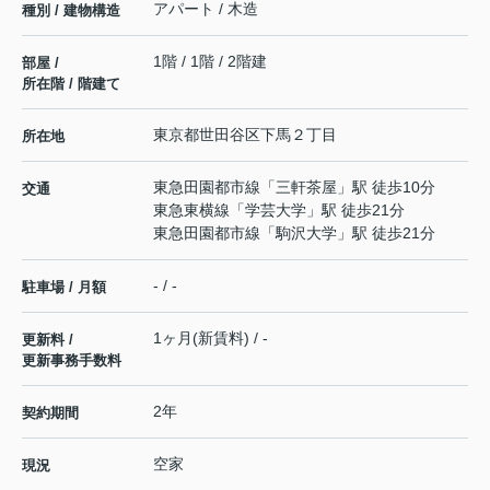
アパート / 木造
種別 / 建物構造
1階 / 1階 / 2階建
部屋 /
所在階 / 階建て
東京都
世田谷区
下馬
２丁目
所在地
東急田園都市線
「
三軒茶屋
」駅 徒歩10分
交通
東急東横線
「
学芸大学
」駅 徒歩21分
東急田園都市線
「
駒沢大学
」駅 徒歩21分
- / -
駐車場 / 月額
1ヶ月(新賃料) / -
更新料 /
更新事務手数料
2年
契約期間
空家
現況