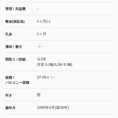
-
管理 / 共益費
1ヶ月(-)
敷金(保証金)
1ヶ月
礼金
- / -
償却 / 敷引
1LDK
間取り / 詳細
洋室 6.0帖
/
LDK 8.9帖
37.00㎡ / -
面積 /
バルコニー面積
西
向き
1990年4月(築36年)
築年月