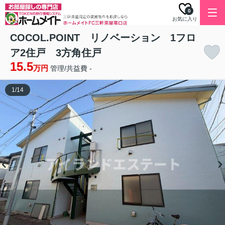
0
お気に入り
COCOL.POINT リノベーション 1フロ
ア2住戸 3方角住戸
15.5
万円
管理/共益費 -
1
/
14