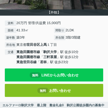
【外観】
20万円 管理/共益費 15,000円
賃料
41.33㎡
2LDK
面積
間取り
築3年
3階/3階建
築年数
所在階
東京都
世田谷区
上馬
１丁目
所在地
東急田園都市線
「
駒沢大学
」駅 徒歩10分
交通
東急田園都市線
「
三軒茶屋
」駅 徒歩12分
東急世田谷線
「
若林
」駅 徒歩23分
LINEからお問い合わせ
無料
お問い合わせ
無料
エルファーロ駒沢大学 最上階 敷金礼金0 駒沢公園徒歩圏内の募集中