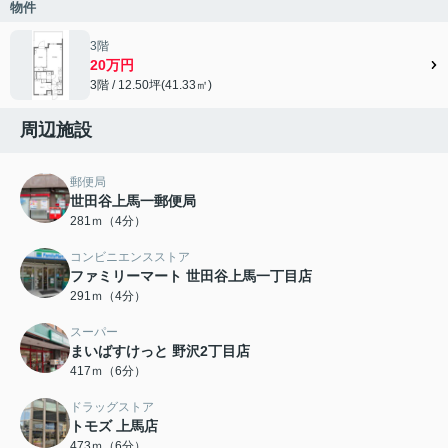
物件
3階
20万円
3階 / 12.50坪(41.33㎡)
周辺施設
郵便局
世田谷上馬一郵便局
281ｍ（4分）
コンビニエンスストア
ファミリーマート 世田谷上馬一丁目店
291ｍ（4分）
スーパー
まいばすけっと 野沢2丁目店
417ｍ（6分）
ドラッグストア
トモズ 上馬店
473ｍ（6分）