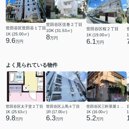
世田谷区弦巻２丁目
世田谷区世田谷１丁目
世田谷区桜２丁目
1DK (31.53㎡)
1K (25.00㎡)
1K (19.00㎡)
1
8
万円
9.6
6.1
万円
万円
よく見られている物件
世田谷区太子堂２丁目
世田谷区上馬４丁目
世田谷区三軒茶屋１丁目
1K (25.63㎡)
1R (17.00㎡)
1K (16.00㎡)
1
9.8
6.3
5.2
万円
万円
万円