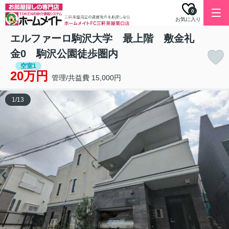
0
お気に入り
エルファーロ駒沢大学 最上階 敷金礼
金0 駒沢公園徒歩圏内
空室1
20万円
管理/共益費 15,000円
1
/
13