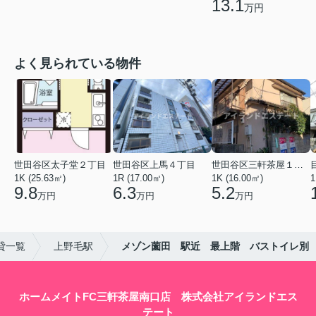
13.1
万円
よく見られている物件
世田谷区太子堂２丁目
世田谷区上馬４丁目
世田谷区三軒茶屋１丁目
1K (25.63㎡)
1R (17.00㎡)
1K (16.00㎡)
1
9.8
6.3
5.2
万円
万円
万円
貸一覧
上野毛駅
メゾン薗田 駅近 最上階 バストイレ別
ホームメイトFC三軒茶屋南口店 株式会社アイランドエス
テート