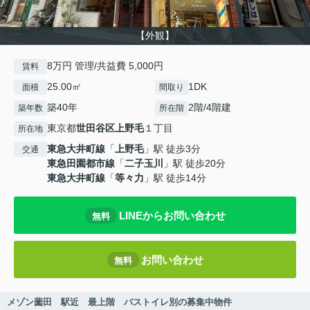
【外観】
8万円 管理/共益費 5,000円
賃料
25.00㎡
1DK
面積
間取り
築40年
2階/4階建
築年数
所在階
東京都
世田谷区
上野毛
１丁目
所在地
東急大井町線
「
上野毛
」駅 徒歩3分
交通
東急田園都市線
「
二子玉川
」駅 徒歩20分
東急大井町線
「
等々力
」駅 徒歩14分
LINEからお問い合わせ
無料
お問い合わせ
無料
メゾン薗田 駅近 最上階 バストイレ別の募集中物件