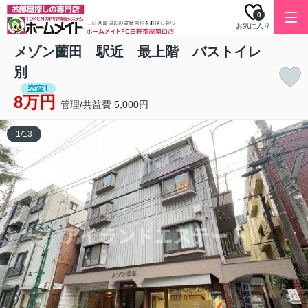
0
お気に入り
メゾン薗田 駅近 最上階 バストイレ
別
空室1
8万円
管理/共益費 5,000円
1
/
13