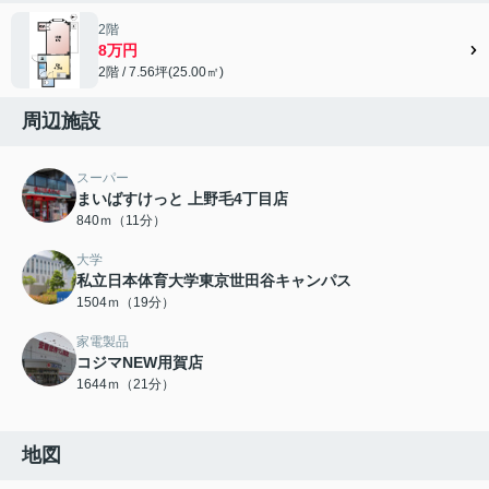
2階
8万円
2階 / 7.56坪(25.00㎡)
周辺施設
スーパー
まいばすけっと 上野毛4丁目店
840ｍ（11分）
大学
私立日本体育大学東京世田谷キャンパス
1504ｍ（19分）
家電製品
コジマNEW用賀店
1644ｍ（21分）
地図