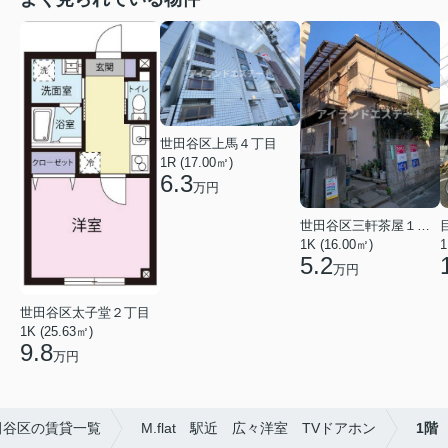
世田谷区上馬４丁目
1R (17.00㎡)
6.3
万円
世田谷区三軒茶屋１丁目
1K (16.00㎡)
1
5.2
万円
世田谷区太子堂２丁目
1K (25.63㎡)
9.8
万円
田谷区の賃貸一覧
M.flat 駅近 広々洋室 TVドアホン
1階