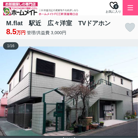
0
お気に入り
M.flat 駅近 広々洋室 TVドアホン
8.5
万円
管理/共益費 3,000円
1
/
16