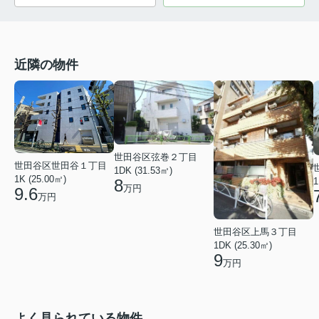
近隣の物件
世田谷区弦巻２丁目
世田谷区世田谷１丁目
1DK (31.53㎡)
1K (25.00㎡)
8
1
万円
9.6
万円
世田谷区上馬３丁目
1DK (25.30㎡)
9
万円
よく見られている物件