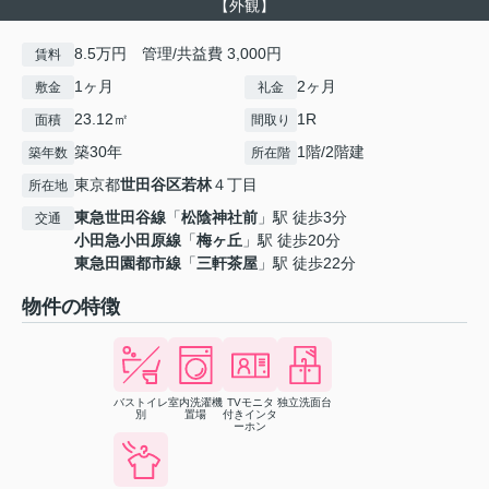
【外観】
8.5万円 管理/共益費 3,000円
賃料
1ヶ月
2ヶ月
敷金
礼金
23.12㎡
1R
面積
間取り
築30年
1階/2階建
築年数
所在階
東京都
世田谷区
若林
４丁目
所在地
東急世田谷線
「
松陰神社前
」駅 徒歩3分
交通
小田急小田原線
「
梅ヶ丘
」駅 徒歩20分
東急田園都市線
「
三軒茶屋
」駅 徒歩22分
物件の特徴
バストイレ
室内洗濯機
TVモニタ
独立洗面台
別
置場
付きインタ
ーホン