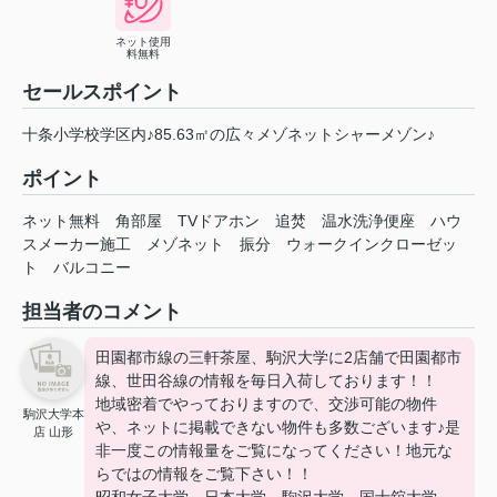
ネット使用
料無料
セールスポイント
十条小学校学区内♪85.63㎡の広々メゾネットシャーメゾン♪
ポイント
ネット無料
角部屋
TVドアホン
追焚
温水洗浄便座
ハウ
スメーカー施工
メゾネット
振分
ウォークインクローゼッ
ト
バルコニー
担当者のコメント
田園都市線の三軒茶屋、駒沢大学に2店舗で田園都市
線、世田谷線の情報を毎日入荷しております！！
地域密着でやっておりますので、交渉可能の物件
駒沢大学本
や、ネットに掲載できない物件も多数ございます♪是
店 山形
非一度この情報量をご覧になってください！地元な
らではの情報をご覧下さい！！