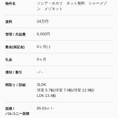
ソシア・ホカリ ネット無料 シャーメゾ
物件名
ン メゾネット
24万円
賃料
6,000円
管理 / 共益費
0ヶ月(-)
敷金(保証金)
0ヶ月
礼金
- / -
償却 / 敷引
3LDK
間取り / 詳細
洋室 5.7帖
/
洋室 7.0帖
/
洋室 12.9帖
/
LDK 13.4帖
85.63㎡ / -
面積 /
バルコニー面積