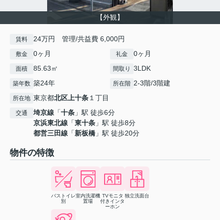
【外観】
24万円 管理/共益費 6,000円
賃料
0ヶ月
0ヶ月
敷金
礼金
85.63㎡
3LDK
面積
間取り
築24年
2-3階/3階建
築年数
所在階
東京都
北区
上十条
１丁目
所在地
埼京線
「
十条
」駅 徒歩6分
交通
京浜東北線
「
東十条
」駅 徒歩8分
都営三田線
「
新板橋
」駅 徒歩20分
物件の特徴
バストイレ
室内洗濯機
TVモニタ
独立洗面台
別
置場
付きインタ
ーホン