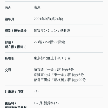
南東
向き
2001年9月(築24年)
築年月
賃貸マンション / 鉄骨造
種別 / 建物構造
2-3階 / 2-3階 / 3階建
部屋 /
所在階 / 階建て
東京都
北区
上十条
１丁目
所在地
埼京線
「
十条
」駅 徒歩6分
交通
京浜東北線
「
東十条
」駅 徒歩8分
都営三田線
「
新板橋
」駅 徒歩20分
- / -
駐車場 / 月額
1ヶ月(新賃料) / -
更新料 /
更新事務手数料