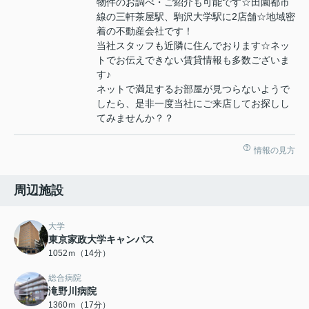
物件のお調べ・ご紹介も可能です☆田園都市
線の三軒茶屋駅、駒沢大学駅に2店舗☆地域密
着の不動産会社です！
当社スタッフも近隣に住んでおります☆ネッ
トでお伝えできない賃貸情報も多数ございま
す♪
ネットで満足するお部屋が見つらないようで
したら、是非一度当社にご来店してお探しし
てみませんか？？
情報の見方
周辺施設
大学
東京家政大学キャンパス
1052ｍ（14分）
総合病院
滝野川病院
1360ｍ（17分）