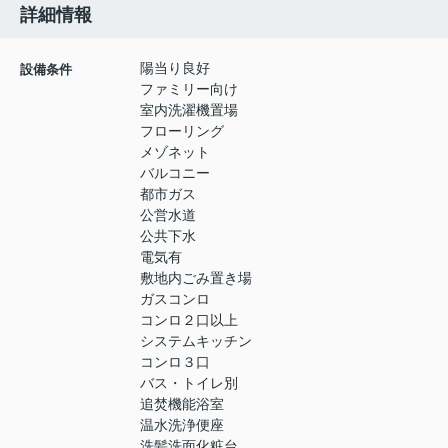
詳細情報
陽当り良好
設備条件
ファミリー向け
室内洗濯機置場
フローリング
メゾネット
バルコニー
都市ガス
公営水道
公共下水
電気有
敷地内ごみ置き場
ガスコンロ
コンロ２口以上
システムキッチン
コンロ３口
バス・トイレ別
追焚機能浴室
温水洗浄便座
洗髪洗面化粧台