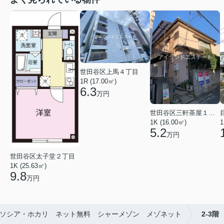
世田谷区上馬４丁目
1R (17.00㎡)
6.3
万円
世田谷区三軒茶屋１丁目
1K (16.00㎡)
1
5.2
万円
世田谷区太子堂２丁目
1K (25.63㎡)
9.8
万円
ソシア・ホカリ ネット無料 シャーメゾン メゾネット
2-3階