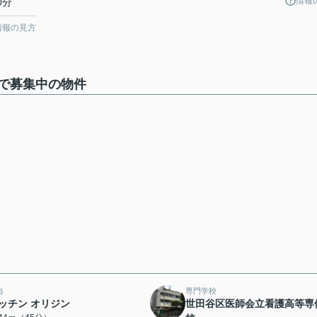
情報
0分
情報の見方
で募集中の物件
当
専門学校
ッチン オリジン
世田谷区医師会立看護高等専