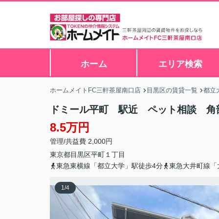
ホーム
エリア検索
ホームメイトFC三軒茶屋南口店
目黒区の賃貸一覧
都立
ドミール平町 駅近 ペット相談 角
8.5万円
管理/共益費 2,000円
東京都
目黒区
平町
１丁目
東急東横線「都立大学」駅徒歩4分
東急大井町線「
1
/
4