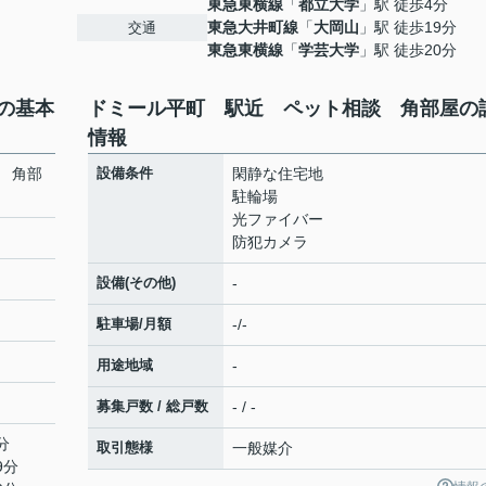
東急東横線
「
都立大学
」駅 徒歩4分
東急大井町線
「
大岡山
」駅 徒歩19分
交通
東急東横線
「
学芸大学
」駅 徒歩20分
の基本
ドミール平町 駅近 ペット相談 角部屋の
情報
 角部
設備条件
閑静な住宅地
駐輪場
光ファイバー
防犯カメラ
設備(その他)
-
駐車場/月額
-/-
用途地域
-
募集戸数 / 総戸数
- / -
分
取引態様
一般媒介
9分