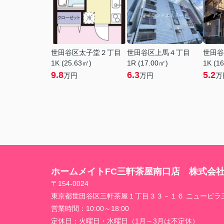
世田谷区太子堂２丁目
世田谷区上馬４丁目
世田谷
1K (25.63㎡)
1R (17.00㎡)
1K (1
9.8
6.3
5.2
万円
万円
万
ホームメイトFC三軒茶屋南口店 株式会
〒154-0024
東京都世田谷区三軒茶屋１丁目３３－１６ ニュービラ
営業時間：
10:00～18:00
定休日：
火曜日・水曜日（1月～3月は不定休）