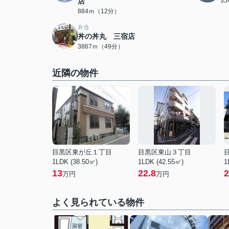
店
3
884ｍ（12分）
弁当
丼の丼丸 三宿店
3867ｍ（49分）
近隣の物件
目黒区東が丘１丁目
目黒区東山３丁目
1LDK (38.50㎡)
1LDK (42.55㎡)
1
13
22.8
2
万円
万円
よく見られている物件