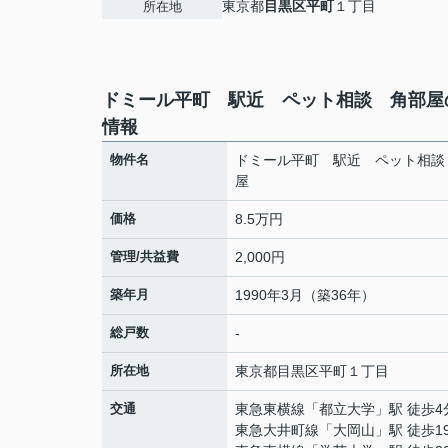
東京都
目黒区
平町
１丁目
所在地
ドミール平町 駅近 ペット相談 角部屋
情報
物件名
ドミール平町 駅近 ペット相談
屋
価格
8.5万円
管理/共益費
2,000円
築年月
1990年3月（築36年）
総戸数
-
所在地
東京都
目黒区
平町
１丁目
交通
東急東横線
「
都立大学
」駅 徒歩4
東急大井町線
「
大岡山
」駅 徒歩1