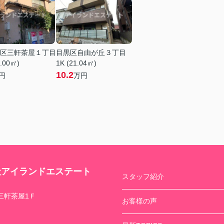
区三軒茶屋１丁目
目黒区自由が丘３丁目
6.00㎡)
1K (21.04㎡)
10.2
円
万円
社アイランドエステート
スタッフ紹介
三軒茶屋1Ｆ
お客様の声