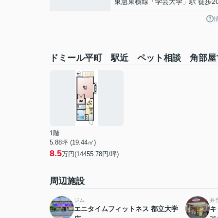
東急東横線
「
学芸大学
」駅 徒歩2
ドミール平町 駅近 ペット相談 角部屋
1階
5.88坪 (19.44㎡)
8.5
万円(14455.78円/坪)
周辺施設
ジム
弁
エニタイムフィットネス 都立大学
キ