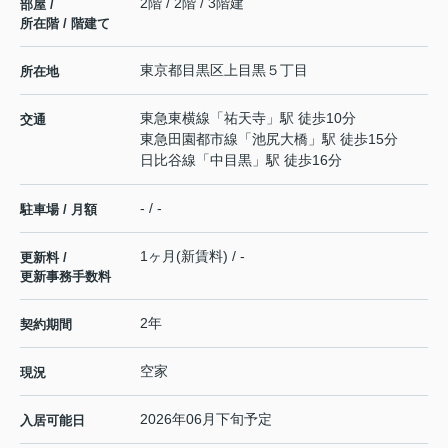
2階 / 2階 / 3階建
部屋 /
所在階 / 階建て
東京都
目黒区
上目黒
５丁目
所在地
東急東横線
「
祐天寺
」駅 徒歩10分
交通
東急田園都市線
「
池尻大橋
」駅 徒歩15分
日比谷線
「
中目黒
」駅 徒歩16分
- / -
駐車場 / 月額
1ヶ月(新賃料) / -
更新料 /
更新事務手数料
2年
契約期間
空家
現況
2026年06月下旬予定
入居可能日