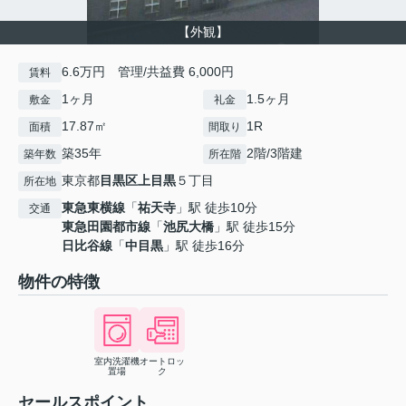
【外観】
6.6万円 管理/共益費 6,000円
賃料
1ヶ月
1.5ヶ月
敷金
礼金
17.87㎡
1R
面積
間取り
築35年
2階/3階建
築年数
所在階
東京都
目黒区
上目黒
５丁目
所在地
東急東横線
「
祐天寺
」駅 徒歩10分
交通
東急田園都市線
「
池尻大橋
」駅 徒歩15分
日比谷線
「
中目黒
」駅 徒歩16分
物件の特徴
室内洗濯機
オートロッ
置場
ク
セールスポイント