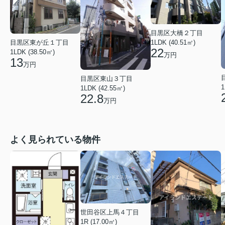
目黒区大橋２丁目
1LDK (40.51㎡)
目黒区東が丘１丁目
22
1LDK (38.50㎡)
万円
13
万円
目黒区東山３丁目
1
1LDK (42.55㎡)
22.8
万円
よく見られている物件
世田谷区上馬４丁目
1R (17.00㎡)