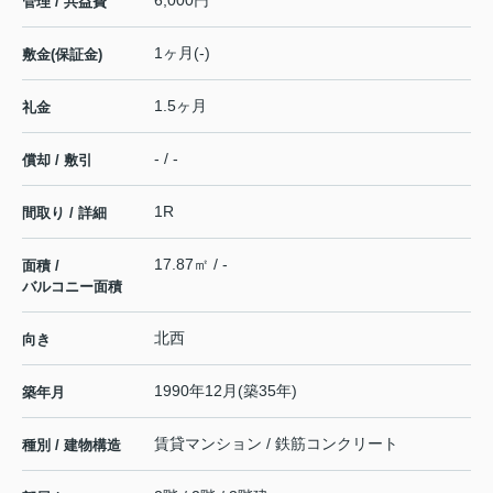
6,000円
管理 / 共益費
1ヶ月(-)
敷金(保証金)
1.5ヶ月
礼金
- / -
償却 / 敷引
1R
間取り / 詳細
17.87㎡ / -
面積 /
バルコニー面積
北西
向き
1990年12月(築35年)
築年月
賃貸マンション / 鉄筋コンクリート
種別 / 建物構造