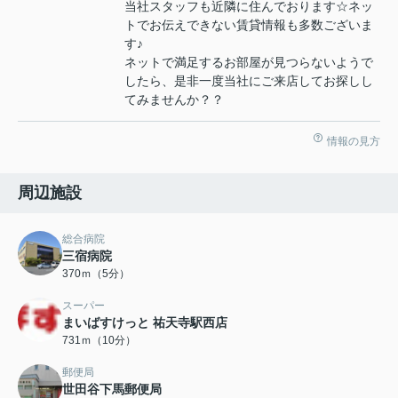
当社スタッフも近隣に住んでおります☆ネッ
トでお伝えできない賃貸情報も多数ございま
す♪
ネットで満足するお部屋が見つらないようで
したら、是非一度当社にご来店してお探しし
てみませんか？？
情報の見方
周辺施設
総合病院
三宿病院
370ｍ（5分）
スーパー
まいばすけっと 祐天寺駅西店
731ｍ（10分）
郵便局
世田谷下馬郵便局