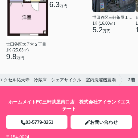
6.3
万円
世田谷区三軒茶屋１丁目
1K (16.00㎡)
1
5.2
万円
世田谷区太子堂２丁目
1K (25.63㎡)
9.8
万円
エクセル祐天寺 冷蔵庫 シェアサイクル 室内洗濯機置場
2階
ホームメイトFC三軒茶屋南口店 株式会社アイランドエス
テート
03-5779-8251
お問い合わせ
〒154-0024