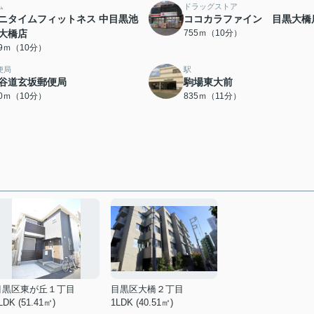
ム
ドラッグストア
ニタイムフィットネス 中目黒池
ココカラファイン 目黒大橋
大橋店
755ｍ（10分）
39ｍ（10分）
便局
駅
谷道玄坂郵便局
駒場東大前
60ｍ（10分）
835ｍ（11分）
目黒区東が丘１丁目
目黒区大橋２丁目
LDK (51.41㎡)
1LDK (40.51㎡)