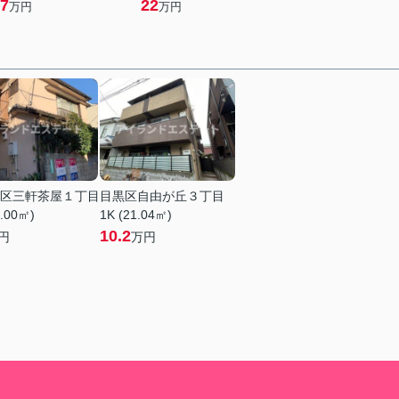
7
22
万円
万円
区三軒茶屋１丁目
目黒区自由が丘３丁目
6.00㎡)
1K (21.04㎡)
10.2
円
万円