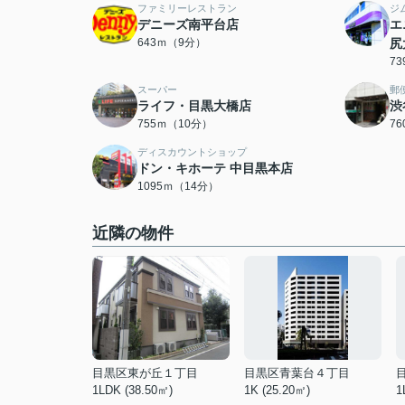
ファミリーレストラン
ジ
デニーズ南平台店
エ
643ｍ（9分）
尻
7
スーパー
郵
ライフ・目黒大橋店
渋
755ｍ（10分）
7
ディスカウントショップ
ドン・キホーテ 中目黒本店
1095ｍ（14分）
近隣の物件
目黒区東が丘１丁目
目黒区青葉台４丁目
1LDK (38.50㎡)
1K (25.20㎡)
1