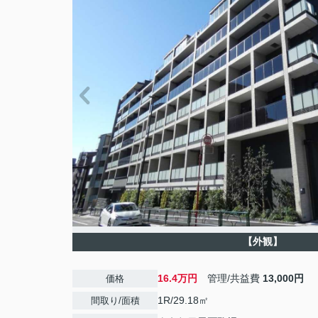
【外観】
16.4万円
管理/共益費
13,000円
価格
1R/29.18㎡
間取り/面積