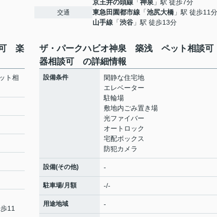
京王井の頭線
「
神泉
」駅 徒歩7分
東急田園都市線
「
池尻大橋
」駅 徒歩11
交通
山手線
「
渋谷
」駅 徒歩13分
可 楽
ザ・パークハビオ神泉 築浅 ペット相談可
器相談可 の詳細情報
ット相
設備条件
閑静な住宅地
エレベーター
駐輪場
敷地内ごみ置き場
光ファイバー
オートロック
宅配ボックス
防犯カメラ
設備(その他)
-
駐車場/月額
-/-
用途地域
-
歩11