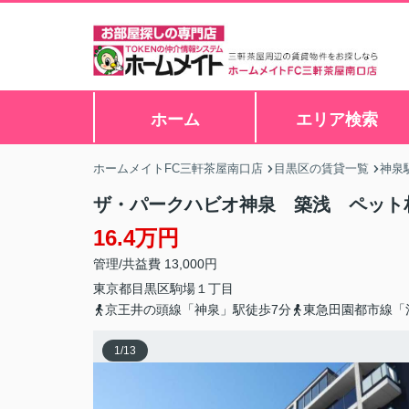
ホーム
エリア検索
ホームメイトFC三軒茶屋南口店
目黒区の賃貸一覧
神泉
ザ・パークハビオ神泉 築浅 ペッ
16.4万円
管理/共益費 13,000円
東京都
目黒区
駒場
１丁目
京王井の頭線「神泉」駅徒歩7分
東急田園都市線「
1
/
13