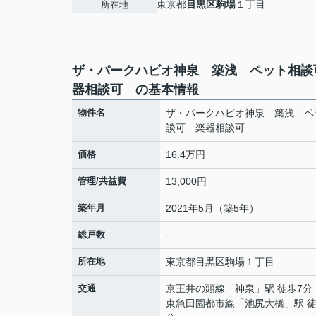
東京都
目黒区
駒場
１丁目
所在地
ザ・パークハビオ神泉 築浅 ペット相談
器相談可 の基本情報
物件名
ザ・パークハビオ神泉 築浅 ペ
談可 楽器相談可
価格
16.4万円
管理/共益費
13,000円
築年月
2021年5月（築5年）
総戸数
-
所在地
東京都
目黒区
駒場
１丁目
交通
京王井の頭線
「
神泉
」駅 徒歩7分
東急田園都市線
「
池尻大橋
」駅 徒