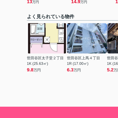
13
14.9
1
万円
万円
よく見られている物件
世田谷区太子堂２丁目
世田谷区上馬４丁目
世田谷
1K (25.63㎡)
1R (17.00㎡)
1K (1
9.8
6.3
5.2
万円
万円
万