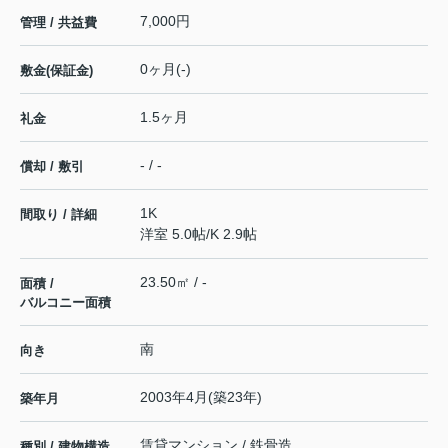
7,000円
管理 / 共益費
0ヶ月(-)
敷金(保証金)
1.5ヶ月
礼金
- / -
償却 / 敷引
1K
間取り / 詳細
洋室 5.0帖
/
K 2.9帖
23.50㎡ / -
面積 /
バルコニー面積
南
向き
2003年4月(築23年)
築年月
賃貸マンション / 鉄骨造
種別 / 建物構造