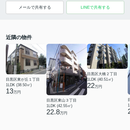
メールで共有する
LINEで共有する
近隣の物件
目黒区大橋２丁目
1LDK (40.51㎡)
目黒区東が丘１丁目
22
1LDK (38.50㎡)
万円
13
万円
目黒区東山３丁目
1
1LDK (42.55㎡)
22.8
万円