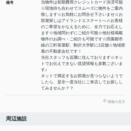
当物件は初期費用クレジットカード決済可能
備考
☆現地待ち合わせでスムーズに物件をご案内
致します☆お気軽にお問合せ下さいませ☆お
部屋探しはアイランドエステートへ☆お客様
のご希望をかなえるために、全力でお応えし
ます☆地域問わずにご紹介可能☆他社様掲載
物件のお調べ・ご紹介も可能です☆田園都市
線の三軒茶屋駅、駒沢大学駅に2店舗☆地域密
着の不動産会社です！
当社スタッフも近隣に住んでおります☆ネッ
トでお伝えできない賃貸情報も多数ございま
す♪
ネットで満足するお部屋が見つらないようで
したら、是非一度当社にご来店してお探しし
てみませんか？？
情報の見方
周辺施設