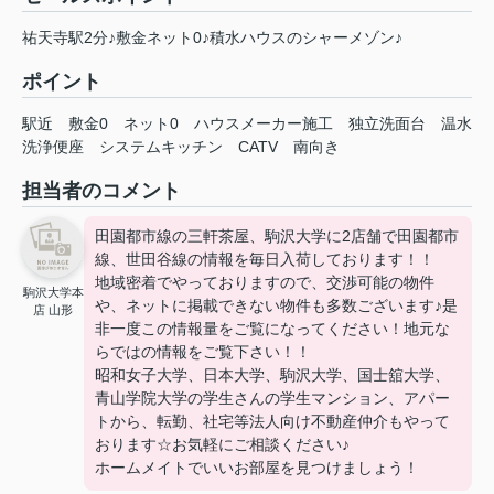
祐天寺駅2分♪敷金ネット0♪積水ハウスのシャーメゾン♪
ポイント
駅近
敷金0
ネット0
ハウスメーカー施工
独立洗面台
温水
洗浄便座
システムキッチン
CATV
南向き
担当者のコメント
田園都市線の三軒茶屋、駒沢大学に2店舗で田園都市
線、世田谷線の情報を毎日入荷しております！！
地域密着でやっておりますので、交渉可能の物件
駒沢大学本
や、ネットに掲載できない物件も多数ございます♪是
店 山形
非一度この情報量をご覧になってください！地元な
らではの情報をご覧下さい！！
昭和女子大学、日本大学、駒沢大学、国士舘大学、
青山学院大学の学生さんの学生マンション、アパー
トから、転勤、社宅等法人向け不動産仲介もやって
おります☆お気軽にご相談ください♪
ホームメイトでいいお部屋を見つけましょう！