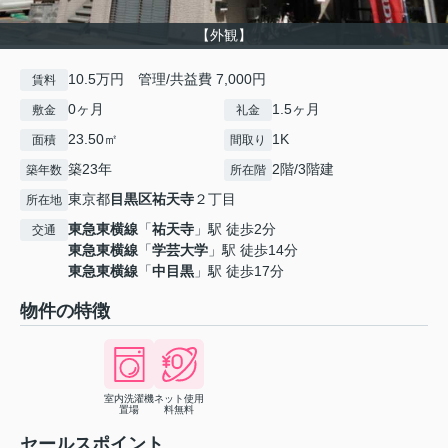
【外観】
10.5万円 管理/共益費 7,000円
賃料
0ヶ月
1.5ヶ月
敷金
礼金
23.50㎡
1K
面積
間取り
築23年
2階/3階建
築年数
所在階
東京都
目黒区
祐天寺
２丁目
所在地
東急東横線
「
祐天寺
」駅 徒歩2分
交通
東急東横線
「
学芸大学
」駅 徒歩14分
東急東横線
「
中目黒
」駅 徒歩17分
物件の特徴
室内洗濯機
ネット使用
置場
料無料
セールスポイント