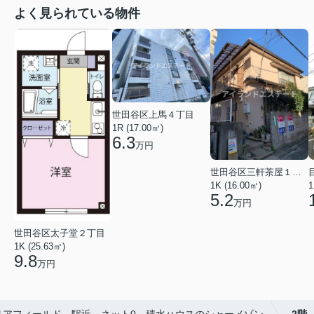
よく見られている物件
世田谷区上馬４丁目
1R (17.00㎡)
6.3
万円
世田谷区三軒茶屋１丁目
1K (16.00㎡)
1
5.2
万円
世田谷区太子堂２丁目
1K (25.63㎡)
9.8
万円
リアフィールド 駅近 ネット0 積水ハウスのシャーメゾン
2階