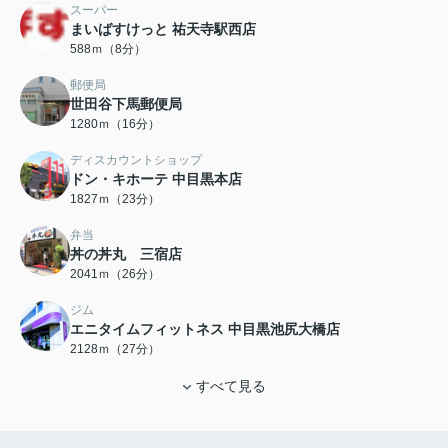
スーパー
まいばすけっと 祐天寺駅西店
588ｍ（8分）
郵便局
世田谷下馬郵便局
1280ｍ（16分）
ディスカウントショップ
ドン・キホーテ 中目黒本店
1827ｍ（23分）
弁当
丼の丼丸 三宿店
2041ｍ（26分）
ジム
エニタイムフィットネス 中目黒池尻大橋店
2128ｍ（27分）
すべて見る